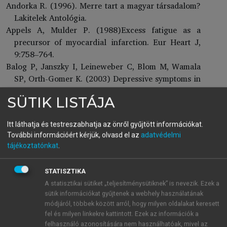
Andorka R. (1996). Merre tart a magyar társadalom?
Lakitelek Antológia.
Appels A, Mulder P. (1988)Excess fatigue as a
precursor of myocardial infarction. Eur Heart J,
9:758–764.
Balog P, Janszky I, Leineweber C, Blom M, Wamala
SP, Orth-Gomer K. (2003) Depressive symptoms in
relation to marital and work stress in women with
SÜTIK LISTÁJA
and without coronary heart disease. The
Stockholm Female Coronary Risk Study. Journal
Itt láthatja és testreszabhatja az önről gyűjtött információkat.
of Psychosomatic Research, 54:113–119.
További információért kérjük, olvasd el az
adatvédelmi
Bech P, Staehr-Johansen K, Gudex C. (1996) The
tájékoztatónkat
.
WHO (Ten) Well-Being Index: validation in
diabetes. Psychotherapy and Psychosomatics,
STATISZTIKA
65:183–190.
A statisztikai sütiket „teljesítménysütiknek” is nevezik. Ezek a
Beck AT, Beck RW. (1972) Shortened version of BDI,
sütik információkat gyűjtenek a webhely használatának
Post Gred Med, 52:81–85.
módjáról, többek között arról, hogy milyen oldalakat keresett
Beck AT, Ward CH, Mendelson M, Mock J, Erbaugh
fel és milyen linkekre kattintott. Ezek az információk a
J. (1961) An inventory for measuring depression.
felhasználó azonosítására nem használhatóak, mivel az