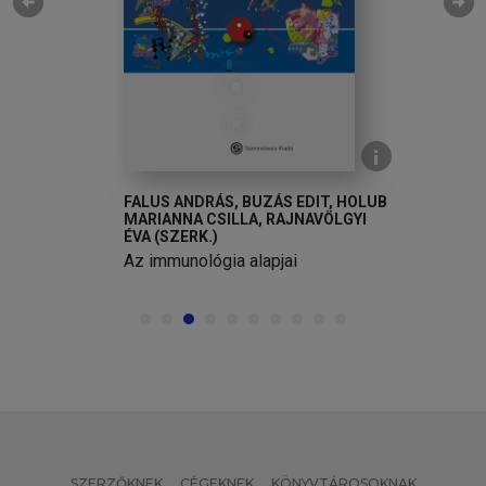
arrow_circle_left
arrow_circle_right
FALUS ANDRÁS, BUZÁS EDIT, HOLUB
MARIANNA CSILLA, RAJNAVÖLGYI
ÉVA (SZERK.)
Az immunológia alapjai
SZERZŐKNEK
CÉGEKNEK
KÖNYVTÁROSOKNAK