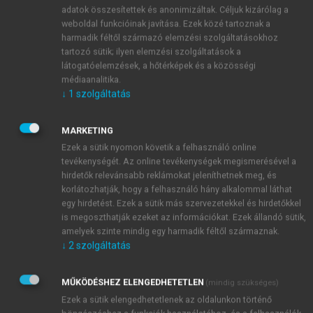
Archives of General Psychiatry, 4:561–571.
adatok összesítettek és anonimizáltak. Céljuk kizárólag a
weboldal funkcióinak javítása. Ezek közé tartoznak a
Beck AT, Weissman A, Lester D, Trexler L. (1974)
harmadik féltől származó elemzési szolgáltatásokhoz
The measurement of pessimism: The Hopelessness
tartozó sütik; ilyen elemzési szolgáltatások a
Scale, Journal of Consulting and Clinical
látogatóelemzések, a hőtérképek és a közösségi
Psychology, 42:861–865.
médiaanalitika.
Cloninger CR, Przybeck TR, Svrakic DM, Wetzel RD.
↓
1
szolgáltatás
(1994. The Temperament and Character Inventory
(TCI): A guide to its development and use. Center
MARKETING
for Psychobiology of Personality. Washington
Ezek a sütik nyomon követik a felhasználó online
University, St Louis, MO.
tevékenységét. Az online tevékenységek megismerésével a
hirdetők relevánsabb reklámokat jeleníthetnek meg, és
Cohen J. (1960) A coefficient for nominal scales.
korlátozhatják, hogy a felhasználó hány alkalommal láthat
Educational and Psychological Measurement,
egy hirdetést. Ezek a sütik más szervezetekkel és hirdetőkkel
68:409–412.
is megoszthatják ezeket az információkat. Ezek állandó sütik,
Cook W, Medley D. (1954) Proposed hostility and
amelyek szinte mindig egy harmadik féltől származnak.
pharisaic-virtue scales for MMPI. Journal of
↓
2
szolgáltatás
Applied Psychology, 38:414–418.
Crumbaugh JC, Maholick LT. (1964) An
MŰKÖDÉSHEZ ELENGEDHETETLEN
(mindig szükséges)
experinmental study in existentialism: the
Ezek a sütik elengedhetetlenek az oldalunkon történő