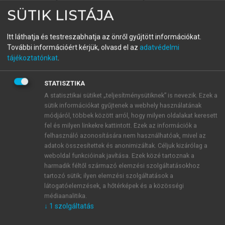
tanulmány szűken értelmezett területéhez és
SÜTIK LISTÁJA
vizsgáljuk meg
az epidemiológiai eredmények
alkalmazásának lehetőségét.
Az alábbiakban két példán
Itt láthatja és testreszabhatja az önről gyűjtött információkat.
keresztül, több területen szerzett adatokat és
További információért kérjük, olvasd el az
adatvédelmi
eredményeket is felhasználva mutatom be azt a
tájékoztatónkat
.
modellt, amelyben potenciálisan felhasználhatók az
epidemiológiai eredmények. A rendszer lényege egy
STATISZTIKA
többszintű megközelítés, amelyben integrálhatók
A statisztikai sütiket „teljesítménysütiknek” is nevezik. Ezek a
mikro-, mezo- és makro-szintű eredmények, és
sütik információkat gyűjtenek a webhely használatának
alkalmazhatók a megelőzés különböző területein. A
módjáról, többek között arról, hogy milyen oldalakat keresett
prevenciónak ez a többszintű modellje szerepelt a
fel és milyen linkekre kattintott. Ezek az információk a
felhasználó azonosítására nem használhatóak, mivel az
Semmelweis Egyetem Magatartástudományi Intézet
adatok összesítettek és anonimizáltak. Céljuk kizárólag a
kutatás-fejlesztési koncepciójában (Semmelweis
weboldal funkcióinak javítása. Ezek közé tartoznak a
Egyetem, Magatartástudományi Intézet, 2001), amely
harmadik féltől származó elemzési szolgáltatásokhoz
a 2001. évi Nemzeti Kutatásfejlesztési Programban
tartozó sütik; ilyen elemzési szolgáltatások a
(NKFP) keretében került kidolgozásra, és támogatott
látogatóelemzések, a hőtérképek és a közösségi
médiaanalitika.
projektként valósult meg.
↓
1
szolgáltatás
A
mikroszint
alatt az egyedi ember szintjét
értjük, aki célja a primer prevenciónak, vagy akinek a