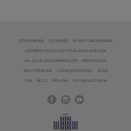
SZERZŐKNEK
CÉGEKNEK
KÖNYVTÁROSOKNAK
SZERKESZTÉSI ÉS LEKTORÁLÁSI ALAPELVEK
MI – ÁLTALÁNOS IRÁNYELVEK
IMPRESSZUM
ADATVÉDELEM
LICENCSZERZŐDÉS
SÚGÓ
GYIK
BLOG
RÓLUNK
SÜTI BEÁLLÍTÁSOK