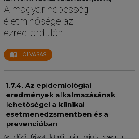
A magyar népesség
életminősége az
ezredfordulón
menu_book
OLVASÁS
1.7.4. Az epidemiológiai
eredmények alkalmazásának
lehetőségei a klinikai
esetmenedzsmentben és a
prevencióban
Az előző fejezet kitérői után térjünk vissza a