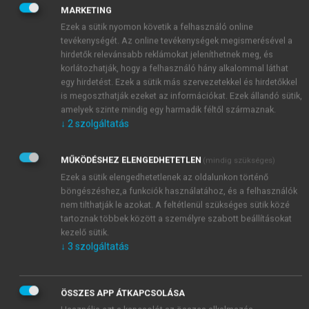
MARKETING
betegségét szeretnénk kezelni egészségi állapotának
Ezek a sütik nyomon követik a felhasználó online
javítása céljából. Az epidemiológiai adatok komplex
tevékenységét. Az online tevékenységek megismerésével a
információkat jelentenek egy betegség kialakulásáról,
hirdetők relevánsabb reklámokat jeleníthetnek meg, és
annak etiológiai és pszichoszociális hátteréről, és
korlátozhatják, hogy a felhasználó hány alkalommal láthat
ezek alkalmazhatók egyén-központú megelőzési és
egy hirdetést. Ezek a sütik más szervezetekkel és hirdetőkkel
kezelési programokban.
Mezoszinten
egy közösség
is megoszthatják ezeket az információkat. Ezek állandó sütik,
amelyek szinte mindig egy harmadik féltől származnak.
vagy egy szervezet szintjét értjük, amelyben
↓
2
szolgáltatás
megvalósulhat egy szűrési vagy egy megelőzési
program. Az epidemiológia, elsősorban a klinikai
MŰKÖDÉSHEZ ELENGEDHETETLEN
epidemiológia módszereivel vizsgálható a szűrési,
(mindig szükséges)
Ezek a sütik elengedhetetlenek az oldalunkon történő
megelőzési programok hatásossága és hatékonysága.
böngészéshez,a funkciók használatához, és a felhasználók
Makroszinten
az ország teljes lakosságát értjük,
nem tilthatják le azokat. A feltétlenül szükséges sütik közé
amelyen belül vizsgálhatjuk a lakosság egészségi
tartoznak többek között a személyre szabott beállításokat
állapotát, az egészségügyi rendszer működését és a
kezelő sütik.
népegészségügy lehetőségeit. Ebben a modellben az
↓
3
szolgáltatás
epidemiológiai kutatás fontos eszköz a
népegészségügy, a klinikai ellátás és a prevenció
ÖSSZES APP ÁTKAPCSOLÁSA
valamennyi szintjén. A népegészségügy nagy