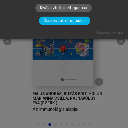
Kiválasztottak elfogadása
Összes süti elfogadása
Powered by Klaro!
arrow_circle_left
arrow_circle_right
FALUS ANDRÁS, BUZÁS EDIT, HOLUB
MARIANNA CSILLA, RAJNAVÖLGYI
ÉVA (SZERK.)
Az immunológia alapjai