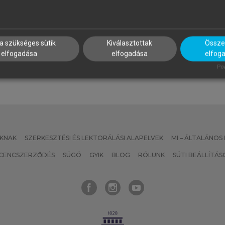
ALUS ANDRÁS, BUZÁS EDIT,
SZATMÁRI ZOLTÁN (SZERK.)
OLUB MARIANNA CSILLA,
Sport, életmód, egészség
AJNAVÖLGYI ÉVA (SZERK.)
z immunológia alapjai
a szükséges sütik
Kiválasztottak
Összes
elfogadása
elfogadása
elfog
Pow
KNAK
SZERKESZTÉSI ÉS LEKTORÁLÁSI ALAPELVEK
MI – ÁLTALÁNOS
ICENCSZERZŐDÉS
SÚGÓ
GYIK
BLOG
RÓLUNK
SÜTI BEÁLLÍTÁS