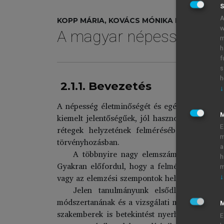
S
A
KOPP MÁRIA, KOVÁCS MÓNIKA ERIKA (SZERK
w
A magyar népesség élet
m
h
f
s
h
2.1.1. Bevezetés
↓
A népesség életminőségét és egészségi állapo
kiemelt jelentőségűek, jól hasznosíthatóak a
E
rétegek helyzetének felmérésében, az egész
m
törvényhozásban.
a
A többnyire nagy elemszámú vizsgálati m
h
Gyakran előfordul, hogy a felmérésbe bevont
m
vagy az elemzési szempontok helytelen megvála
↓
Jelen tanulmányunk elsődleges célja 
módszertanának és a vizsgálati minta főbb je
M
szakemberek is betekintést nyerhessenek az 
E