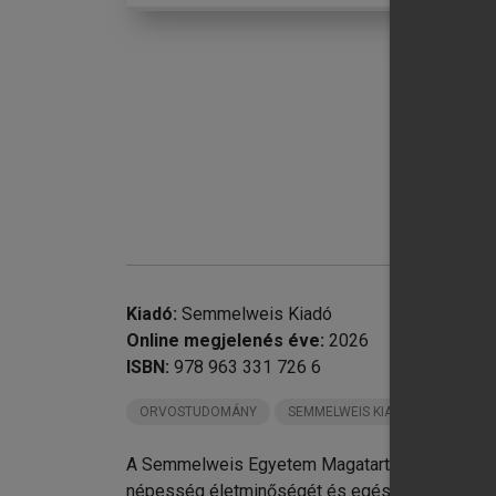
chevron_right
3.
chevron_right
4.
chevron_right
5.
chevron_right
6.
chevron_right
7.
Kiadó:
Semmelweis Kiadó
Online megjelenés éve:
2026
ISBN:
978 963 331 726 6
ORVOSTUDOMÁNY
SEMMELWEIS KIADÓ KÖNYVEI
A Semmelweis Egyetem Magatartástudományi Int
népesség életminőségét és egészségét bemuta