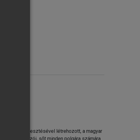
életminőség
kérdőívek
 Erika szerkesztésével létrehozott, a magyar
re, döntéshozói, sőt minden polgára számára