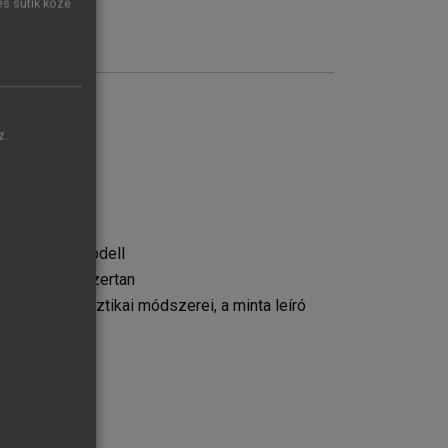
es sütik közé
z.
életminőség modell
almazott módszertan
zése, statisztikai módszerei, a minta leíró