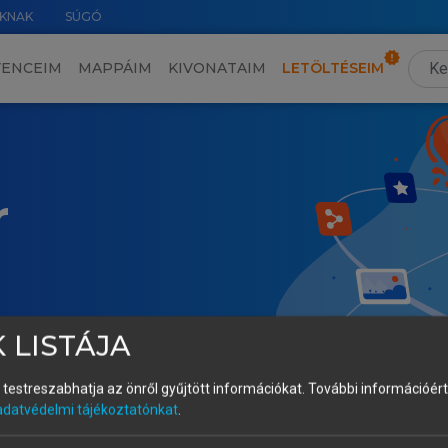
KNAK
SÚGÓ
VENCEIM
MAPPÁIM
KIVONATAIM
LETÖLTÉSEIM
r
 LISTÁJA
és testreszabhatja az önről gyűjtött információkat.
További információért 
adatvédelmi tájékoztatónkat
.