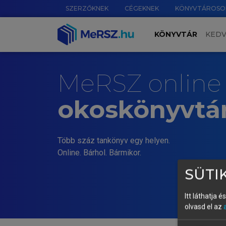
SZERZŐKNEK
CÉGEKNEK
KÖNYVTÁROSO
KÖNYVTÁR
KED
MeRSZ online
okoskönyvtá
Több száz tankönyv egy helyen.
Online. Bárhol. Bármikor.
SÜTIK
Itt láthatja 
olvasd el az