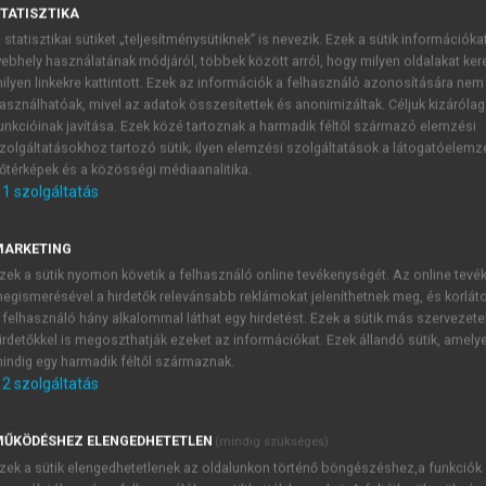
TATISZTIKA
 statisztikai sütiket „teljesítménysütiknek” is nevezik. Ezek a sütik információka
.)
ebhely használatának módjáról, többek között arról, hogy milyen oldalakat kere
minősége az ezredfordulón
ilyen linkekre kattintott. Ezek az információk a felhasználó azonosítására nem
asználhatóak, mivel az adatok összesítettek és anonimizáltak. Céljuk kizáróla
unkcióinak javítása. Ezek közé tartoznak a harmadik féltől származó elemzési
zolgáltatásokhoz tartozó sütik; ilyen elemzési szolgáltatások a látogatóelemz
őtérképek és a közösségi médiaanalitika.
1
szolgáltatás
tát feltérképező epidemiológiai felmérések mind a közegészs
MARKETING
 nemzetgazdasági tervezésben, az egyes népességi rétegek he
zek a sütik nyomon követik a felhasználó online tevékenységét. Az online tev
ségügyi alap- és klinikai ellátásban, az egészségnevelés
egismerésével a hirdetők relevánsabb reklámokat jeleníthetnek meg, és korlát
 felhasználó hány alkalommal láthat egy hirdetést. Ezek a sütik más szervezete
intán végzett felméréseknél fontos kihívást jelent a megfe
irdetőkkel is megoszthatják ezeket az információkat. Ezek állandó sütik, amely
 személyek kiválasztásának módja vagy száma, az alkalmazot
indig egy harmadik féltől származnak.
sztása nem teszik lehetővé, hogy a kapott eredményeket az eg
2
szolgáltatás
a 2002-ben lebonyolításra került Hungarostudy 2002 orsz
llemzőinek bemutatása. Az ismertetés során arra törekszünk,
ŰKÖDÉSHEZ ELENGEDHETETLEN
(mindig szükséges)
epidemiológiai felmérések módszertanába és megismerhessék 
zek a sütik elengedhetetlenek az oldalunkon történő böngészéshez,a funkciók