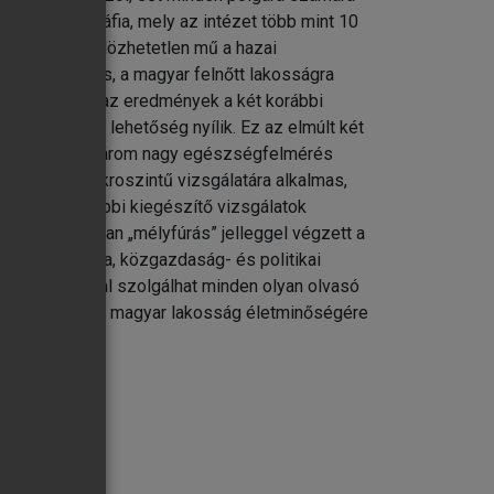
l. A monográfia, mely az intézet több mint 10
álló és nélkülözhetetlen mű a hazai
002 országos, a magyar felnőtt lakosságra
ező esetében az eredmények a két korábbi
sgálatára is lehetőség nyílik. Ez az elmúlt két
l bír. Amíg a három nagy egészségfelmérés
adalmi – makroszintű vizsgálatára alkalmas,
mzésére további kiegészítő vizsgálatok
 adott témában „mélyfúrás” jelleggel végzett a
etika, pedagógia, közgazdaság- és politikai
 információval szolgálhat minden olyan olvasó
ni, s kiváncsi a magyar lakosság életminőségére