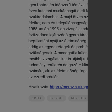
igen fontos és időszerű témával foglalkozik, 
éves kutatási munkásságát öleli fel, kiegészít
szakirodalomban. A majd ötven szerzős monogr
életkor, nem és településnagyság szerint rep
1988-as és 1995-ös vizsgálat adataival is kiegé
évtizedben lejátszódó gyors társadalmi változ
bepillantást nyújt az életminőség- és egészsé
addig az egyes rétegek és problémakörökre je
szükségesek. A monográfia külön erőssége, hog
további vizsgálataikat is. Ajánljuk tehát a köny
tudomány területén dolgozó – klinikai, kutató
számára, aki az életminőség fogalmát, indikáto
az ezredfordulón.
Hivatkozás:
https://mersz.hu/kopp-kovacs-a-m
BIBTEX
ENDNOTE
MENDELEY
ZOTERO