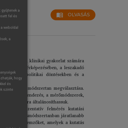
t gyűjtenek a
menu_book
OLVASÁS
sett fel és
g a weboldal
ések, a
égügy, mind a klinikai gyakorlat számára
lyzetének feltérképezésében, a leszakadó
ékenységek
ben, a humánpolitikai döntésekben és a
ozhatják, hogy
kkel és
lelő kutatási módszertan megválasztása.
ek szinte
t kutatási elrendezés, a mérőmódszerek,
ész lakosságra általánosíthassuk.
ágos reprezentatív felmérés kutatási
 hogy a kutatásmódszertanban járatlanabb
azokat a jellemzőket, amelyek a kutatás