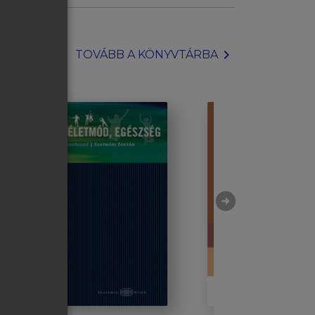
chevron_right
TOVÁBB A KÖNYVTÁRBA
arrow_circle_right