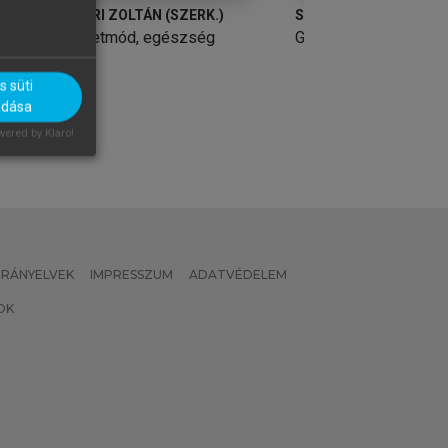
SZÉKÁCS BÉLA (SZERK.)
SZÉKÁCS BÉLA (S
Geriátria
Geriátria
 süti
adása
ered by Klaro!
 IRÁNYELVEK
IMPRESSZUM
ADATVÉDELEM
OK