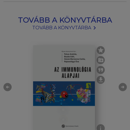
TOVÁBB A KÖNYVTÁRBA
chevron_right
TOVÁBB A KÖNYVTÁRBA
arrow_circle_left
arrow_circle_right