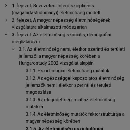
chevron_right
1. fejezet. Bevezetés: Interdiszciplináris
(magatartástudományi) életminőség modell
chevron_right
2. fejezet. A magyar népesség életminőségének
vizsgálatára alkalmazott módszertan
chevron_right
3. fejezet. Az életminőség szociális, demográfiai
meghatározói
chevron_right
3.1. Az életminőség nemi, életkor szerinti és területi
jellemzői a magyar népesség körében a
Hungarostudy 2002 vizsgálat alapján
3.1.1. Pszichológiai életminőség mutatók
3.1.2. Az egészséggel kapcsolatos életminőség
jellemzők nemi, életkor szerinti és területi
megoszlása
3.1.3. Az elégedettség, mint az életminőség
mutatója
3.1.4. Az életminőség mutatók faktorstruktúrája a
magyar népesség körében
3.1.5. Az életminőség pszichológiai