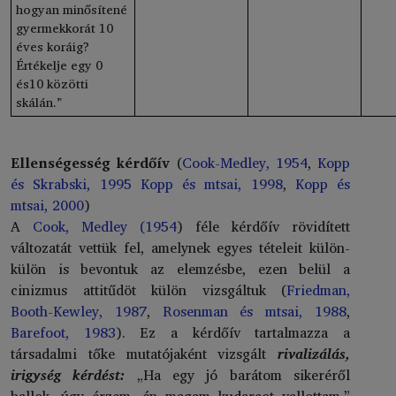
hogyan minősítené
gyermekkorát 10
éves koráig?
Értékelje egy 0
és10 közötti
skálán.”
Ellenségesség kérdőív
(
Cook-Medley, 1954
,
Kopp
és Skrabski, 1995
Kopp és mtsai, 1998
,
Kopp és
mtsai, 2000
)
A
Cook, Medley (1954
) féle kérdőív rövidített
változatát vettük fel, amelynek egyes tételeit külön-
külön is bevontuk az elemzésbe, ezen belül a
cinizmus attitűdöt külön vizsgáltuk (
Friedman,
Booth-Kewley, 1987
,
Rosenman és mtsai, 1988
,
Barefoot, 1983
). Ez a kérdőív tartalmazza a
társadalmi tőke mutatójaként vizsgált
rivalizálás,
irigység kérdést:
„Ha egy jó barátom sikeréről
hallok, úgy érzem, én magam kudarcot vallottam.”