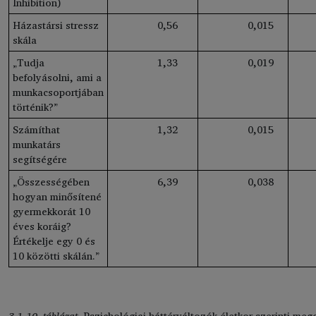
Inhibition)
Házastársi stressz
0
,56
0
,015
skála
„Tudja
1
,33
0
,019
befolyásolni, ami a
munkacsoportjában
történik?”
Számíthat
1
,32
0
,015
munkatárs
segítségére
„Összességében
6
,39
0
,038
hogyan minősítené
gyermekkorát 10
éves koráig?
Értékelje egy 0 és
10 közötti skálán.”
3.1-10. táblázat.
Pszichológiai háttérváltozók életkor szerinti meg