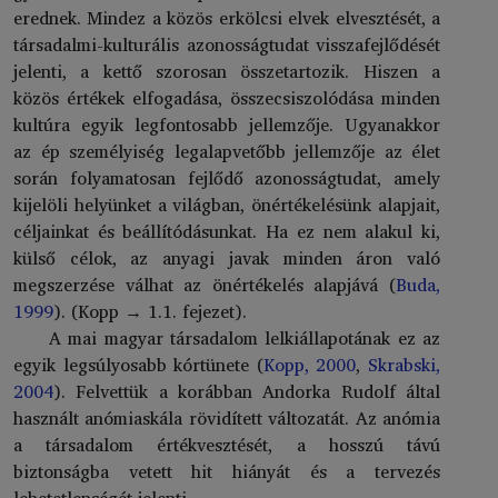
erednek. Mindez a közös erkölcsi elvek elvesztését, a
társadalmi-kulturális azonosságtudat visszafejlődését
jelenti, a kettő szorosan összetartozik. Hiszen a
közös értékek elfogadása, összecsiszolódása minden
kultúra egyik legfontosabb jellemzője. Ugyanakkor
az ép személyiség legalapvetőbb jellemzője az élet
során folyamatosan fejlődő azonosságtudat, amely
kijelöli helyünket a világban, önértékelésünk alapjait,
céljainkat és beállítódásunkat. Ha ez nem alakul ki,
külső célok, az anyagi javak minden áron való
megszerzése válhat az önértékelés alapjává (
Buda,
1999
). (Kopp → 1.1. fejezet).
A mai magyar társadalom lelkiállapotának ez az
egyik legsúlyosabb kórtünete (
Kopp, 2000
,
Skrabski,
2004
). Felvettük a korábban Andorka Rudolf által
használt anómiaskála rövidített változatát. Az anómia
a társadalom értékvesztését, a hosszú távú
biztonságba vetett hit hiányát és a tervezés
lehetetlenségét jelenti.