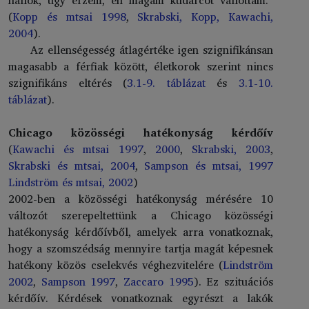
(
Kopp és mtsai 1998
,
Skrabski, Kopp, Kawachi,
2004
).
Az ellenségesség átlagértéke igen szignifikánsan
magasabb a férfiak között, életkorok szerint nincs
szignifikáns eltérés (
3.1-9. táblázat
és
3.1-10.
táblázat
).
Chicago közösségi hatékonyság kérdőív
(
Kawachi és mtsai 1997
,
2000
,
Skrabski, 2003
,
Skrabski és mtsai, 2004
,
Sampson és mtsai, 1997
Lindström és mtsai, 2002
)
2002-ben a közösségi hatékonyság mérésére 10
változót szerepeltettünk a Chicago közösségi
hatékonyság kérdőívből, amelyek arra vonatkoznak,
hogy a szomszédság mennyire tartja magát képesnek
hatékony közös cselekvés véghezvitelére (
Lindström
2002
,
Sampson 1997
,
Zaccaro 1995
). Ez szituációs
kérdőív. Kérdések vonatkoznak egyrészt a lakók