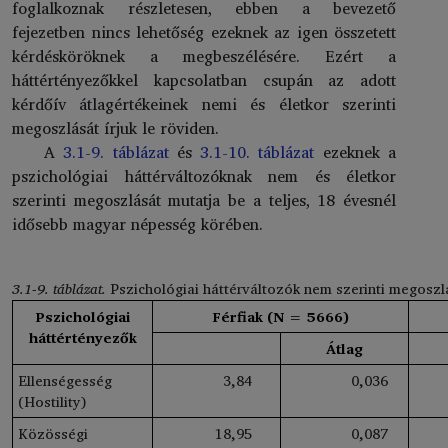
foglalkoznak részletesen, ebben a bevezető
fejezetben nincs lehetőség ezeknek az igen összetett
kérdésköröknek a megbeszélésére. Ezért a
háttértényezőkkel kapcsolatban csupán az adott
kérdőív átlagértékeinek nemi és életkor szerinti
megoszlását írjuk le röviden.
A
3.1-9. táblázat
és
3.1-10. táblázat
ezeknek a
pszichológiai háttérváltozóknak nem és életkor
szerinti megoszlását mutatja be a teljes, 18 évesnél
idősebb magyar népesség körében.
3.1-9. táblázat.
Pszichológiai háttérváltozók nem szerinti megoszl
Pszichológiai
Férfiak (N = 5666)
háttértényezők
Átlag
Ellenségesség
3
,84
0
,036
(Hostility)
Közösségi
18
,95
0
,087