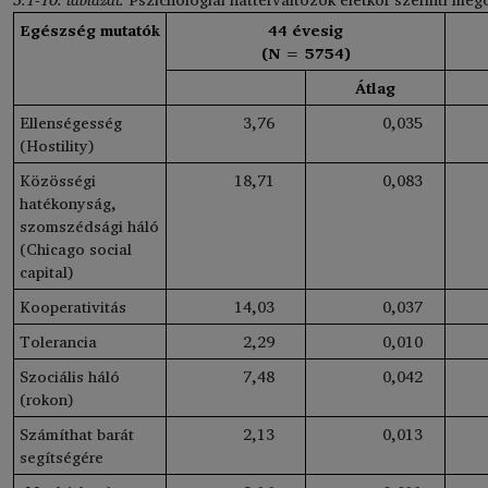
Egészség mutatók
44 évesig
(N = 5754)
Átlag
Ellenségesség
3
,76
0
,035
(Hostility)
Közösségi
18
,71
0
,083
hatékonyság,
szomszédsági háló
(Chicago social
capital)
Kooperativitás
14
,03
0
,037
Tolerancia
2
,29
0
,010
Szociális háló
7
,48
0
,042
(rokon)
Számíthat barát
2
,13
0
,013
segítségére