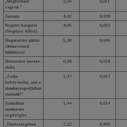
„Megbízható
2
,16
0
,011
vagyok.”
Anómia
4
,42
0
,039
Negatív hangulat
4
,05
0
,053
(Negative Affect)
Magatartási gátlás
5
,30
0
,046
(Behavioural
Inhibition)
Házastársi stressz
0
,68
0
,018
skála
„Tudja
1
,37
0
,017
befolyásolni, ami a
munkacsoportjában
történik?”
Számíthat
1
,44
0
,014
munkatárs
segítségére
„Összességében
7
,22
0
,035