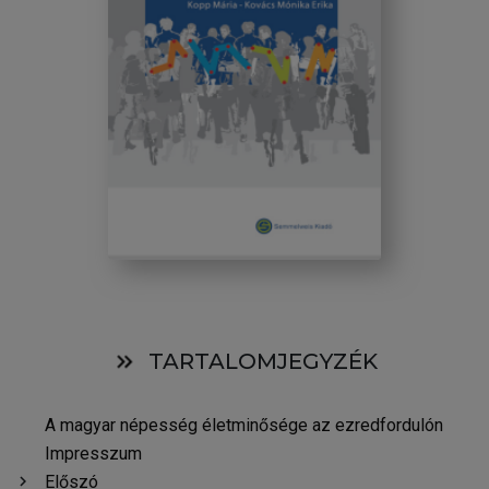
TARTALOMJEGYZÉK
A magyar népesség életminősége az ezredfordulón
Impresszum
chevron_right
Előszó