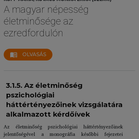
A magyar népesség
életminősége az
ezredfordulón
menu_book
OLVASÁS
3.1.5. Az életminőség
pszichológiai
háttértényezőinek vizsgálatára
alkalmazott kérdőívek
Az életminőség pszichológiai háttértényezőinek
jelentőségével a monográfia későbbi fejezetei