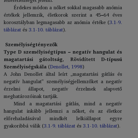
Érdekes módon a nőket sokkal magasabb anómia
értékek jellemzik, életkorok szerint a 45
–
64 éves
korosztályban legmagasabb az anómia értéke (
3.1-9.
táblázat
és
3.1-10. táblázat
).
Személyiségtényezők
Type D személyiségtípus – negatív hangulat és
magatartási gátoltság, Rövidített D-típusú
Személyiségskála
(
Denollet, 1998
)
A John Denollet által leírt „magatartási gátlás és
negatív hangulat” személyiségjellemzőket a negatív
érzelmi állapot, negatív érzelmek alapvető
meghatározóinak tartják.
Mind a magatartási gátlás, mind a negatív
hangulat inkább jellemzi a nőket, és az életkor
előrehaladásával mindkét lelkiállapot egyre
gyakoribbá válik (
3.1-9. táblázat
és
3.1-10. táblázat
).