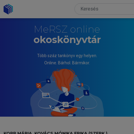
MeRSZ online
okoskönyvtár
Több száz tankönyv egy helyen.
Online. Bárhol. Bármikor.
KOPP MÁRIA, KOVÁCS MÓNIKA ERIKA (SZERK.)