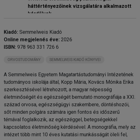
háttértényezőinek vizsgálatára alkalmazott
kérdőívek
3.1.6. Az anyagi helyzet megítélése és az
életmód
Kiadó:
Semmelweis Kiadó
3.1.7. Az életminőség mutatóinak összefüggése
Online megjelenés éve:
2026
a szociális-gazdasági helyzettel, az életkor
ISBN:
978 963 331 726 6
szerinti alcsoportokban
Irodalom
ORVOSTUDOMÁNY
SEMMELWEIS KIADÓ KÖNYVEI
chevron_right
3.2. A magyar nők életminősége
A Semmelweis Egyetem Magatartástudományi Intézetének
chevron_right
3.3. Életkor és életminőség
tudományos iskolája által, Kopp Mária, Kovács Mónika Erika
chevron_right
4. fejezet. Pozitív, illetve negatív magatartásformák,
szerkesztésével létrehozott, a magyar népesség
életmód és életminőség
életminőségét és egészségét bemutató monográfiája a XXI.
chevron_right
5. fejezet. Élethelyzetek és életminőség
század orvosa, egészségügyi szakembere, döntéshozói,
chevron_right
6. fejezet. Krónikus betegek életminősége
sőt minden polgára számára igen fontos és időszerű
chevron_right
7. fejezet. Melléklet: a Hungarostudy 2002 felmérésben
témával foglalkozik, az egészéggel, betegségekkel
használt kérdőívek
kapcsolatos életminőség kérdésével. A monográfia, mely az
intézet több mint 10 éves kutatási munkásságát öleli fel,