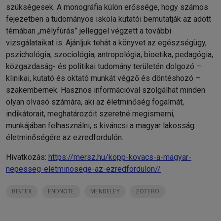
szükségesek. A monográfia külön erőssége, hogy számos
fejezetben a tudományos iskola kutatói bemutatják az adott
témában „mélyfúrás” jelleggel végzett a további
vizsgálataikat is. Ajánljuk tehát a könyvet az egészségügy,
pszichológia, szociológia, antropológia, bioetika, pedagógia,
közgazdaság- és politikai tudomány területén dolgozó –
klinikai, kutató és oktató munkát végző és döntéshozó –
szakembernek. Hasznos információval szolgálhat minden
olyan olvasó számára, aki az életminőség fogalmát,
indikátorait, meghatározóit szeretné megismerni,
munkájában felhasználni, s kiváncsi a magyar lakosság
életminőségére az ezredfordulón.
Hivatkozás:
https://mersz.hu/kopp-kovacs-a-magyar-
nepesseg-eletminosege-az-ezredfordulon//
BIBTEX
ENDNOTE
MENDELEY
ZOTERO