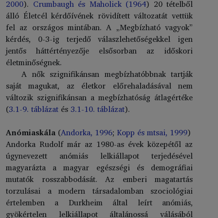
2000
).
Crumbaugh és Maholick (1964
) 20 tételből
álló Életcél kérdőívének rövidített változatát vettük
fel az országos mintában. A „Megbízható vagyok”
kérdés, 0-3-ig terjedő válaszlehetőségekkel igen
jentős háttértényezője elsősorban az időskori
életminőségnek.
A nők szignifikánsan megbízhatóbbnak tartják
saját magukat, az életkor előrehaladásával nem
változik szignifikánsan a megbízhatóság átlagértéke
(
3.1-9. táblázat
és
3.1-10. táblázat
).
Anómiaskála
(
Andorka, 1996
;
Kopp és mtsai, 1999
)
Andorka Rudolf már az 1980-as évek közepétől az
úgynevezett anómiás lelkiállapot terjedésével
magyarázta a magyar egészségi és demográfiai
mutatók rosszabbodását. Az emberi magatartás
torzulásai a modern társadalomban szociológiai
értelemben a Durkheim által leírt anómiás,
gyökértelen lelkiállapot általánossá válásából