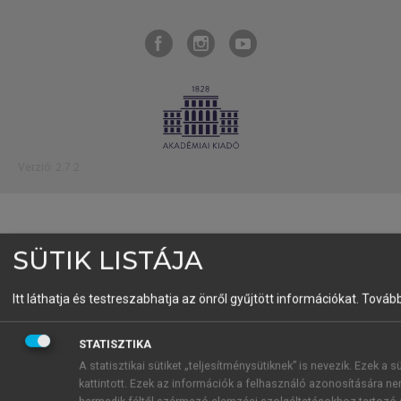
Verzió: 2.7.2
SÜTIK LISTÁJA
Itt láthatja és testreszabhatja az önről gyűjtött információkat.
További
STATISZTIKA
A statisztikai sütiket „teljesítménysütiknek” is nevezik. Ezek a
kattintott. Ezek az információk a felhasználó azonosítására ne
harmadik féltől származó elemzési szolgáltatásokhoz tartozó s