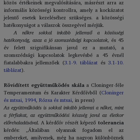
közös értékeinek megvalósítására, másrészt arra az
informális közösségi kontrollra, amely a kockázatot
jelentő esetek kezeléséhez szükséges. a közösségi
hatékonyságot a válaszok összegével mérjük.
A nőkre sokkal inkább jellemző a közösségi
hatékonyság, azaz a jó szomszédsági kapcsolatok,
és 45
év felett szignifikánsan javul ez a mutató, a
szomszédsági kapcsolatok legkevésbé a 45 évnél
fiatalabbakra jellemzőek (
3.1-9. táblázat
és
3.1-10.
táblázat
).
Rövidített együttműködés skála
a Cloninger-féle
Temperamentum és Karakter Kérdőívből (
Cloninger
és mtsai, 1994
,
Rózsa és mtsai
, in press)
Az együttműködés is sokkal inkább jellemzi a nőket, mint
a férfiakat, az együttműködési készség javul az életkor
előrehaladásával.
A kérdőív részét képező
tolerancia
kérdés: „Általában olyannak fogadom el az
embereket, amilyenek, még ha nagyon különböznek