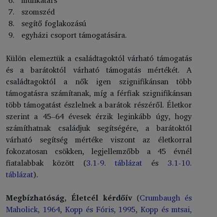
szomszéd
segítő foglakozású
egyházi csoport támogatására.
Külön elemeztük a családtagoktól várható támogatás
és a barátoktól várható támogatás mértékét. A
családtagoktól a nők igen szignifikánsan több
támogatásra számítanak, míg a férfiak szignifikánsan
több támogatást észlelnek a barátok részéről. Életkor
szerint a 45–64 évesek érzik leginkább úgy, hogy
számíthatnak családjuk segítségére, a barátoktól
várható segítség mértéke viszont az életkorral
fokozatosan csökken, legjellemzőbb a 45 évnél
fiatalabbak között (
3.1-9. táblázat
és
3.1-10.
táblázat
).
Megbízhatóság, Életcél kérdőív
(
Crumbaugh és
Maholick, 1964
,
Kopp és Fóris, 1995
,
Kopp és mtsai,