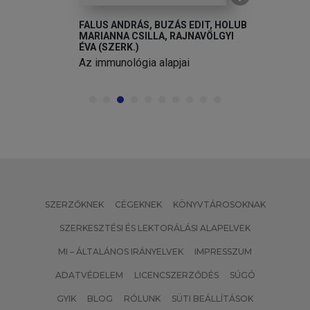
FALUS ANDRÁS, BUZÁS EDIT, HOLUB
MARIANNA CSILLA, RAJNAVÖLGYI
ÉVA (SZERK.)
Az immunológia alapjai
SZERZŐKNEK
CÉGEKNEK
KÖNYVTÁROSOKNAK
SZERKESZTÉSI ÉS LEKTORÁLÁSI ALAPELVEK
MI – ÁLTALÁNOS IRÁNYELVEK
IMPRESSZUM
ADATVÉDELEM
LICENCSZERZŐDÉS
SÚGÓ
GYIK
BLOG
RÓLUNK
SÜTI BEÁLLÍTÁSOK