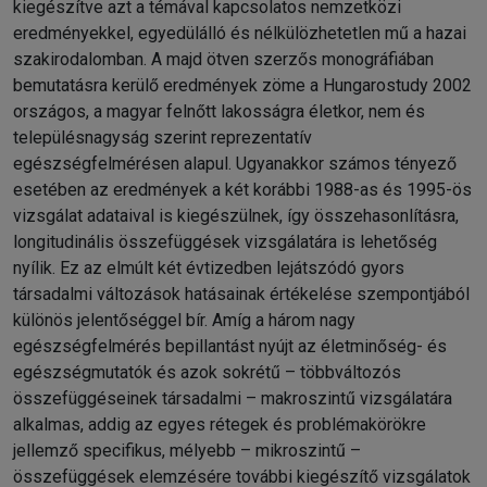
kiegészítve azt a témával kapcsolatos nemzetközi
eredményekkel, egyedülálló és nélkülözhetetlen mű a hazai
szakirodalomban. A majd ötven szerzős monográfiában
bemutatásra kerülő eredmények zöme a Hungarostudy 2002
országos, a magyar felnőtt lakosságra életkor, nem és
településnagyság szerint reprezentatív
egészségfelmérésen alapul. Ugyanakkor számos tényező
esetében az eredmények a két korábbi 1988-as és 1995-ös
vizsgálat adataival is kiegészülnek, így összehasonlításra,
longitudinális összefüggések vizsgálatára is lehetőség
nyílik. Ez az elmúlt két évtizedben lejátszódó gyors
társadalmi változások hatásainak értékelése szempontjából
különös jelentőséggel bír. Amíg a három nagy
egészségfelmérés bepillantást nyújt az életminőség- és
egészségmutatók és azok sokrétű – többváltozós
összefüggéseinek társadalmi – makroszintű vizsgálatára
alkalmas, addig az egyes rétegek és problémakörökre
jellemző specifikus, mélyebb – mikroszintű –
összefüggések elemzésére további kiegészítő vizsgálatok