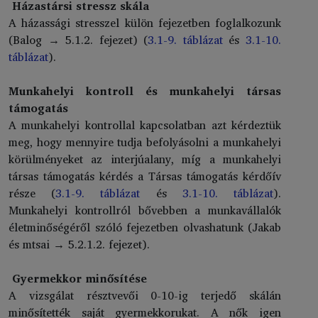
Házastársi stressz skála
A házassági stresszel külön fejezetben foglalkozunk
(Balog → 5.1.2. fejezet) (
3.1-9. táblázat
és
3.1-10.
táblázat
).
Munkahelyi kontroll és munkahelyi társas
támogatás
A munkahelyi kontrollal kapcsolatban azt kérdeztük
meg, hogy mennyire tudja befolyásolni a munkahelyi
körülményeket az interjúalany, míg a munkahelyi
társas támogatás kérdés a Társas támogatás kérdőív
része (
3.1-9. táblázat
és
3.1-10. táblázat
).
Munkahelyi kontrollról bővebben a munkavállalók
életminőségéről szóló fejezetben olvashatunk (Jakab
és mtsai → 5.2.1.2. fejezet).
Gyermekkor minősítése
A vizsgálat résztvevői 0-10-ig terjedő skálán
minősítették saját gyermekkorukat. A nők igen