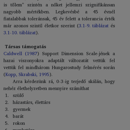
is tőlem” szintén a nőket jellemzi szignifikánsan
nagyobb mértékben. Legkevésbé a 45 évnél
fiatalabbak toleránsak, 45 év felett a tolerancia érték
már azonos szintű életkor szerint (
3.1-9. táblázat
és
3.1-10. táblázat
).
Társas támogatás
Caldwell (1987
) Support Dimension Scale-jének a
hazai viszonyokra adaptált változatát vettük fel
vettük fel mindhárom Hungarostudy felmérés során
(
Kopp, Skrabski, 1995
).
Arra kérdezünk rá, 0-3-ig terjedő skálán, hogy
nehéz élethelyzetben mennyire számíthat
szülő
házastárs, élettárs
gyermek
barát
rokon
munkatárs