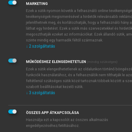
Ha a Hungarostudy 2002-ben
korcsoportra
MARKETING
lebontva vizsgáljuk a depresszió gyakoriságát, akkor
Ezek a sütik nyomon követik a felhasználó online tevékenységé
azt látjuk, hogy a depressziós tünetek várható módon
tevékenységek megismerésével a hirdetők relevánsabb reklám
jeleníthetnek meg, és korlátozhatják, hogy a felhasználó hány 
a korral emelkednek. Míg a 25–39 éves
láthat egy hirdetést. Ezek a sütik más szervezetekkel és hirdetők
korosztályban az enyhe depressziós tünetek 11,1%-
megoszthatják ezeket az információkat. Ezek állandó sütik, am
ban fordulnak elő, addig a 40–59 éves korosztályban
szinte mindig egy harmadik féltől származnak.
már 16,5%-ban, 60 év felett pedig már 18,4%-ban.
↓
2
szolgáltatás
Ha a közepesen súlyos, vagy súlyos, tehát klinikai
kezelést igénylő depressziós esetek számát
MŰKÖDÉSHEZ ELENGEDHETETLEN
(mindig szükséges)
vizsgáljuk, az eredmények még megdöbbentőbbek: a
Ezek a sütik elengedhetetlenek az oldalunkon történő böngész
25–39 éves korosztályban ez 6,0 százalék, a
funkciók használatához, és a felhasználók nem tilthatják le azo
középkorú népességben (40–59) már 14,5%, 60 év
feltétlenül szükséges sütik közé tartoznak többek között a sz
felett pedig 22,9%!
szabott beállításokat kezelő sütik.
↓
3
szolgáltatás
ÖSSZES APP ÁTKAPCSOLÁSA
Használja ezt a kapcsolót az összes alkalmazás
engedélyezéséhez/letiltásához.