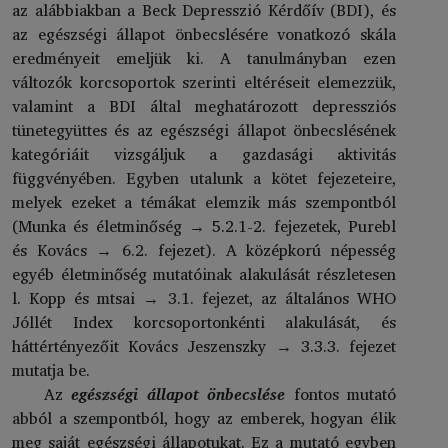
az alábbiakban a Beck Depresszió Kérdőív (BDI), és
az egészségi állapot önbecslésére vonatkozó skála
eredményeit emeljük ki. A tanulmányban ezen
változók korcsoportok szerinti eltéréseit elemezzük,
valamint a BDI által meghatározott depressziós
tünetegyüttes és az egészségi állapot önbecslésének
kategóriáit vizsgáljuk a gazdasági aktivitás
függvényében. Egyben utalunk a kötet fejezeteire,
melyek ezeket a témákat elemzik más szempontból
(Munka és életminőség → 5.2.1-2. fejezetek, Purebl
és Kovács → 6.2. fejezet). A középkorú népesség
egyéb életminőség mutatóinak alakulását részletesen
l. Kopp és mtsai → 3.1. fejezet, az általános WHO
Jóllét Index korcsoportonkénti alakulását, és
háttértényezőit Kovács Jeszenszky → 3.3.3. fejezet
mutatja be.
Az
egészségi állapot önbecslése
fontos mutató
abból a szempontból, hogy az emberek, hogyan élik
meg saját egészségi állapotukat. Ez a mutató egyben