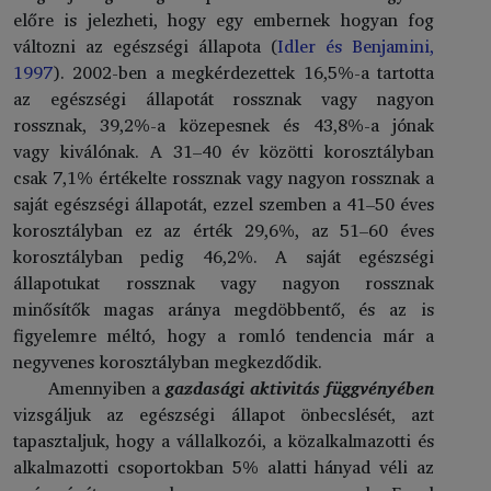
előre is jelezheti, hogy egy embernek hogyan fog
változni az egészségi állapota (
Idler és Benjamini,
1997
). 2002-ben a megkérdezettek 16,5%-a tartotta
az egészségi állapotát rossznak vagy nagyon
rossznak, 39,2%-a közepesnek és 43,8%-a jónak
vagy kiválónak. A 31–40 év közötti korosztályban
csak 7,1% értékelte rossznak vagy nagyon rossznak a
saját egészségi állapotát, ezzel szemben a 41–50 éves
korosztályban ez az érték 29,6%, az 51–60 éves
korosztályban pedig 46,2%. A saját egészségi
állapotukat rossznak vagy nagyon rossznak
minősítők magas aránya megdöbbentő, és az is
figyelemre méltó, hogy a romló tendencia már a
negyvenes korosztályban megkezdődik.
Amennyiben a
gazdasági aktivitás függvényében
vizsgáljuk az egészségi állapot önbecslését, azt
tapasztaljuk, hogy a vállalkozói, a közalkalmazotti és
alkalmazotti csoportokban 5% alatti hányad véli az