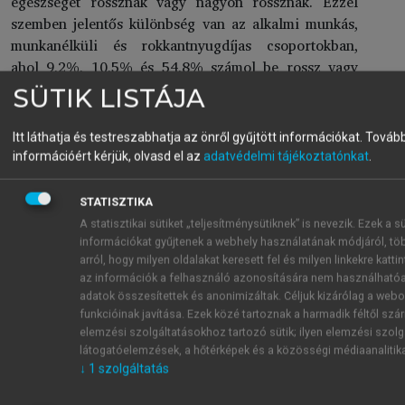
egészségét rossznak vagy nagyon rossznak. Ezzel
szemben jelentős különbség van az alkalmi munkás,
munkanélküli és rokkantnyugdíjas csoportokban,
ahol 9,2%, 10,5% és 54,8% számol be rossz vagy
nagyon rossz egészségi állapotról.
SÜTIK LISTÁJA
Magyarországon enyhe
depressziós tünetektől
(amelyek még nem érik el a klinikai értelemben vett
Itt láthatja és testreszabhatja az önről gyűjtött információkat.
Tovább
depressziót, de már életminőség-romlást
információért kérjük, olvasd el az
adatvédelmi tájékoztatónkat
.
okozhatnak) 1988-ban a 16 év feletti népesség
16,8%-a számolt be, 1995-ben 17,0%, 2002-ben
STATISZTIKA
pedig 14,4%. Közepesen súlyos vagy súlyos, tehát
A statisztikai sütiket „teljesítménysütiknek” is nevezik. Ezek a sü
klinikai kezelést igénylő depressziós tünetekről
információkat gyűjtenek a webhely használatának módjáról, tö
1988-ban a megkérdezettek 7,5%-a, 1995-ben a
arról, hogy milyen oldalakat keresett fel és milyen linkekre kattin
az információk a felhasználó azonosítására nem használhatóa
megkérdezettek 13,4%-a, a Hungarostudy 2002
adatok összesítettek és anonimizáltak. Céljuk kizárólag a webo
felmérésben pedig a megkérdezettek 12,8%-a számol
funkcióinak javítása. Ezek közé tartoznak a harmadik féltől sz
be. A súlyos, mindenképpen mielőbbi kezelést
elemzési szolgáltatásokhoz tartozó sütik; ilyen elemzési szolg
igénylő esetek száma 1988-ban 2,9% volt, 1995-ben
látogatóelemzések, a hőtérképek és a közösségi médiaanalitik
7,1%, a Hungarostudy 2002 vizsgálatban pedig 7,3%
↓
1
szolgáltatás
volt (Purebl és Kovács → 6.2. fejezet.).