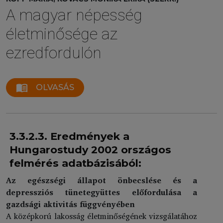
A magyar népesség
életminősége az
ezredfordulón
menu_book
OLVASÁS
3.3.2.3. Eredmények a
Hungarostudy 2002 országos
felmérés adatbázisából:
Az egészségi állapot önbecslése és a
depressziós tünetegyüttes előfordulása a
gazdsági aktivitás függvényében
A középkorú lakosság életminőségének vizsgálatához