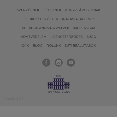
SZERZŐKNEK
CÉGEKNEK
KÖNYVTÁROSOKNAK
SZERKESZTÉSI ÉS LEKTORÁLÁSI ALAPELVEK
MI – ÁLTALÁNOS IRÁNYELVEK
IMPRESSZUM
ADATVÉDELEM
LICENCSZERZŐDÉS
SÚGÓ
GYIK
BLOG
RÓLUNK
SÜTI BEÁLLÍTÁSOK
Verzió: 2.7.2