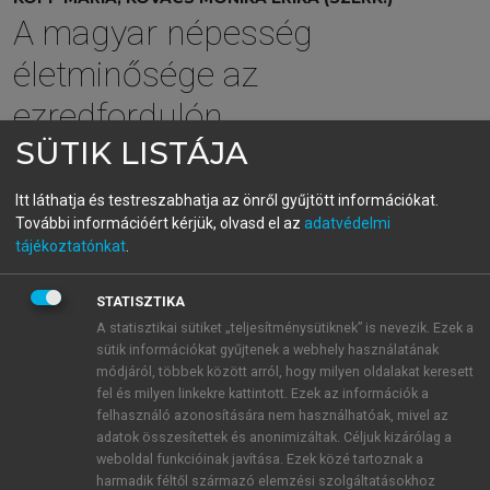
A magyar népesség
életminősége az
ezredfordulón
SÜTIK LISTÁJA
menu_book
OLVASÁS
Itt láthatja és testreszabhatja az önről gyűjtött információkat.
További információért kérjük, olvasd el az
adatvédelmi
tájékoztatónkat
.
3.3.2.4. Az eredmények
STATISZTIKA
megbeszélése
A statisztikai sütiket „teljesítménysütiknek” is nevezik. Ezek a
sütik információkat gyűjtenek a webhely használatának
Eredményeink összegzéseként elmondhatjuk, hogy a
módjáról, többek között arról, hogy milyen oldalakat keresett
középkorú lakosság jelentős hányada számolt be a
fel és milyen linkekre kattintott. Ezek az információk a
Hungarostudy 2002 vizsgálatban jelentős testi vagy
felhasználó azonosítására nem használhatóak, mivel az
adatok összesítettek és anonimizáltak. Céljuk kizárólag a
lelki egészségcsökkenésről. A vizsgált
weboldal funkcióinak javítása. Ezek közé tartoznak a
egészségcsökkenéssel járó állapotok gyakran
harmadik féltől származó elemzési szolgáltatásokhoz