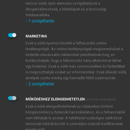
vezethetnek többféle korlátozottsághoz, részleges
tartozó sütik; ilyen elemzési szolgáltatások a
vagy teljes munkaképesség-csökkenéshez. Mindezek
látogatóelemzések, a hőtérképek és a közösségi
az eredmények nem meglepőek a magyar lakosság
médiaanalitika.
↓
1
szolgáltatás
egészségi állapotának objektív mutatói tükrében: A
környező európai országok várható élettartamához
képest alacsonyabb várható élettartam, a magasabb
MARKETING
mortalitási mutatók is ezekre az eredményekre
Ezek a sütik nyomon követik a felhasználó online
tevékenységét. Az online tevékenységek megismerésével a
utalnak. Ugyanakkor meglepő, hogy a lakosság több
hirdetők relevánsabb reklámokat jeleníthetnek meg, és
mint fele minősíti a saját egészségét közepesnek vagy
korlátozhatják, hogy a felhasználó hány alkalommal láthat
rossznak, valamint a lakosság egyharmada fejezte ki
egy hirdetést. Ezek a sütik más szervezetekkel és hirdetőkkel
elégedetlenségét a fekvőbeteg-ellátással
is megoszthatják ezeket az információkat. Ezek állandó sütik,
kapcsolatban. Az Eurobarometer 2002 EU-s felmérés
amelyek szinte mindig egy harmadik féltől származnak.
↓
2
szolgáltatás
szerint a csatlakozott közép-európai országok
lakosságának 55–60%-a értékeli az egészségi
állapotát jónak vagy kielégítőnek, a nyugat-európai
MŰKÖDÉSHEZ ELENGEDHETETLEN
(mindig szükséges)
országokban 75–80% körül mozog.
Ezek a sütik elengedhetetlenek az oldalunkon történő
Jelentős összefüggés volt kimutatható a
böngészéshez,a funkciók használatához, és a felhasználók
nem tilthatják le azokat. A feltétlenül szükséges sütik közé
gazdasági aktivitás eltérései és az életminőség-
tartoznak többek között a személyre szabott beállításokat
csökkenés előfordulása között. A gazdaságilag
kezelő sütik.