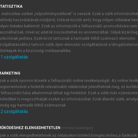
TATISZTIKA
OMÁNA (SZERK.)
 statisztikai sütiket „teljesítménysütiknek” is nevezik. Ezek a sütik információka
nytörténet és propedeutika
ebhely használatának módjáról, többek között arról, hogy milyen oldalakat kere
ilyen linkekre kattintott. Ezek az információk a felhasználó azonosítására nem
asználhatóak, mivel az adatok összesítettek és anonimizáltak. Céljuk kizáróla
unkcióinak javítása. Ezek közé tartoznak a harmadik féltől származó elemzési
zolgáltatásokhoz tartozó sütik; ilyen elemzési szolgáltatások a látogatóelemz
őtérképek és a közösségi médiaanalitika.
hozatal
1
szolgáltatás
 gyógyszer kerülhet forgalomba, amelyre az illetékes hatóság
galomba hozatali engedélyt adott. Az eljárást korábban g
MARKETING
 adatrögzítés korában nincs nagy jelentősége.
zek a sütik nyomon követik a felhasználó online tevékenységét. Az online tev
yszertörzskönyv hatósági nyilvántartás, amely a magisztráli
egismerésével a hirdetők relevánsabb reklámokat jeleníthetnek meg, és korlát
 felhasználó hány alkalommal láthat egy hirdetést. Ezek a sütik más szervezete
abályban meghatározott adatait tartalmazza.
irdetőkkel is megoszthatják ezeket az információkat. Ezek állandó sütik, amely
yezése államigazgatási eljárás, melynek keretében a készí
indig egy harmadik féltől származnak.
és alapján az engedélyezésre illetékes hatóság megadja a g
2
szolgáltatás
atározatot, vagyis a forgalomba hozatali engedélyt.
zámos más országban is a forgalomba hozatali engedély alap
ŰKÖDÉSHEZ ELENGEDHETETLEN
(mindig szükséges)
iztosítási támogatás kérdését is és ez utóbbiakat hivatalosan ki
zek a sütik elengedhetetlenek az oldalunkon történő böngészéshez,a funkciók