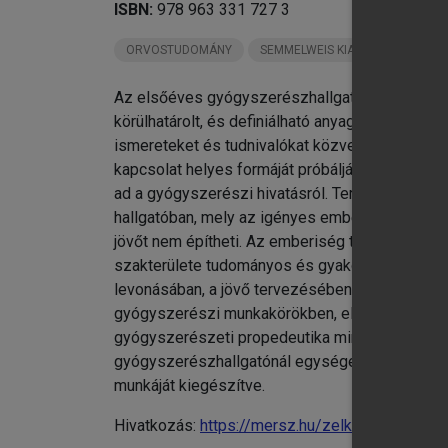
ISBN:
978 963 331 727 3
ORVOSTUDOMÁNY
SEMMELWEIS KIADÓ KÖNYVEI
Az elsőéves gyógyszerészhallgatók több szakma
körülhatárolt, és definiálható anyaghalmazt öl
ismereteket és tudnivalókat közvetít, amelyek a
kapcsolat helyes formáját próbálják megismert
ad a gyógyszerészi hivatásról. Természetesen 
hallgatóban, mely az igényes emberi és szakmai 
jövőt nem építheti. Az emberiség társadalmi 
szakterülete tudományos és gyakorlati fejlődés
levonásában, a jövő tervezésében és építésébe
gyógyszerészi munkakörökben, elsősorban közf
gyógyszerészeti propedeutika mindehhez az ala
gyógyszerészhallgatónál egységes lesz az az a
munkáját kiegészítve.
Hivatkozás:
https://mersz.hu/zelko-vincze-nik