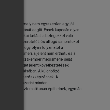
lyan tárggyal, mely nem egyszerűen egy jól
lélet kialakulását segíti. Ennek kapcsán olyan
a emberi, etikai tartást, a betegekkel való
atók hivatásszeretetét, és átfogó ismereteket
e elindíthat egy olyan folyamatot a
últat nem ismeri, a jelent nem értheti, és a
, hogy minden szakember megismerje saját
jához, segítséget jelent következtetések
eladatok megoldásában. A különböző
része a gyógyszerészképzésnek. A
a. Reményünk szerint minden
évek során szisztematikusan építhetnek, egymás