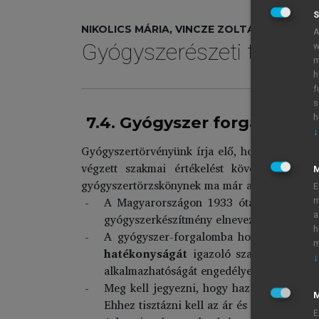
S
NIKOLICS MÁRIA, VINCZE ZOLTÁN, ZELKÓ R
A
Gyógyszerészeti tudomá
w
m
h
f
s
h
7.4. Gyógyszer forgalomba 
↓
Gyógyszertörvényünk írja elő, hogy csak olyan
végzett szakmai értékelést követően – for
gyógyszertörzskönynek ma már az elektronikus
E
A Magyarországon 1933 óta vezetett gyóg
m
a
gyógyszerkészítmény elnevezését és jogsz
h
A gyógyszer-forgalomba hozatal engedél
m
hatékonyságát
igazoló szakmai értékel
↓
alkalmazhatóságát engedélyező hatósági h
Meg kell jegyezni, hogy hazánkban és s
M
Ehhez tisztázni kell az ár és a társadalomb
E