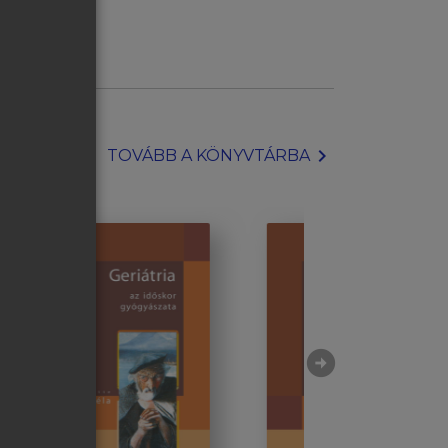
chevron_right
TOVÁBB A KÖNYVTÁRBA
arrow_circle_right