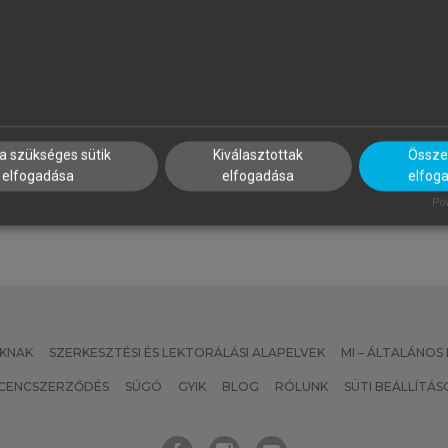
ALUS ANDRÁS, BUZÁS EDIT,
SZÉKÁCS BÉLA (SZERK.)
OLUB MARIANNA CSILLA,
Geriátria
AJNAVÖLGYI ÉVA (SZERK.)
z immunológia alapjai
a szükséges sütik
Kiválasztottak
Összes
elfogadása
elfogadása
elfog
Pow
KNAK
SZERKESZTÉSI ÉS LEKTORÁLÁSI ALAPELVEK
MI – ÁLTALÁNOS
ICENCSZERZŐDÉS
SÚGÓ
GYIK
BLOG
RÓLUNK
SÜTI BEÁLLÍTÁS