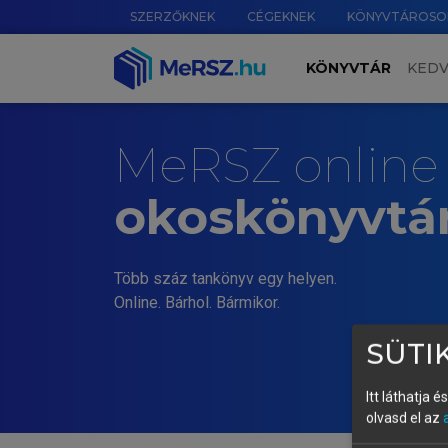
SZERZŐKNEK
CÉGEKNEK
KÖNYVTÁROSO
KÖNYVTÁR
KED
MeRSZ online
okoskönyvtá
Több száz tankönyv egy helyen.
Online. Bárhol. Bármikor.
SÜTIK
Itt láthatja 
olvasd el az