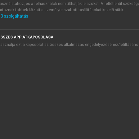
gyszerészeti Intézet (OGYI). A forgalomba hozatalra engedél
asználatához, és a felhasználók nem tilthatják le azokat. A feltétlenül szükség
pján is szerepelteti.
artoznak többek között a személyre szabott beállításokat kezelő sütik.
3
szolgáltatás
Gyógyszerészet minőségügyi vonatkozásai c. fejezetet).
SSZES APP ÁTKAPCSOLÁSA
asználja ezt a kapcsolót az összes alkalmazás engedélyezéséhez/letiltásáho
TARTALOMJEGYZÉK
YÓGYSZERÉSZETI TUDOMÁNYTÖRTÉNET ÉS PROPEDEUTIKA
presszum
EVEZETÉS
 rész. Propedeutika
1. GYÓGYSZERÉSZ KÖTELESSÉGEI
2. GYÓGYSZERÉSZETI ALAPFOGALMAK
3. GYÓGYSZERFORMÁK
4. A GYÓGYSZEREK ADAGOLÁSA, GYÓGYSZERRENDELÉSI FO