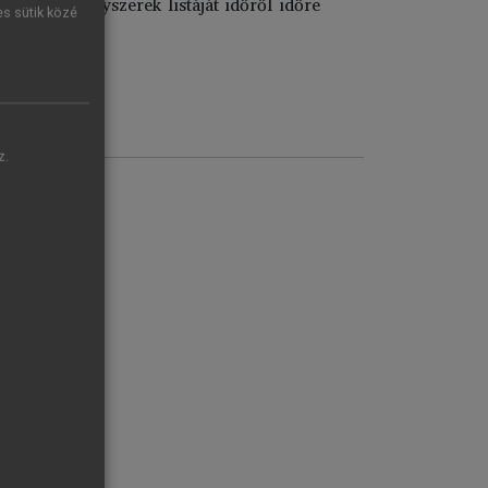
yezett gyógyszerek listáját időről időre
es sütik közé
z.
RMÁK