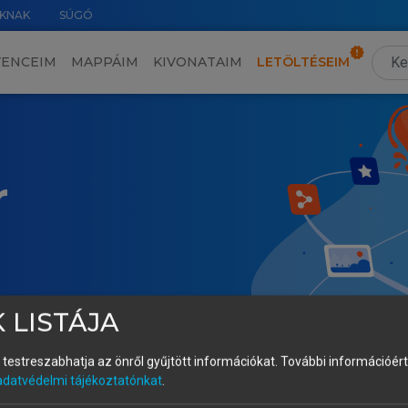
KNAK
SÚGÓ
VENCEIM
MAPPÁIM
KIVONATAIM
LETÖLTÉSEIM
r
 LISTÁJA
és testreszabhatja az önről gyűjtött információkat.
További információért 
adatvédelmi tájékoztatónkat
.