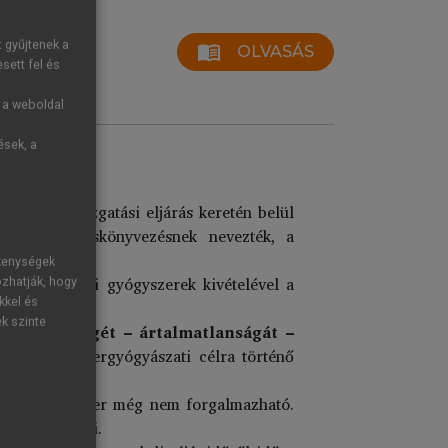
t gyűjtenek a
menu_book
OLVASÁS
sett fel és
g a weboldal
ések, a
 – államigazgatási eljárás keretén belül
yógyszertörzskönyvezésnek nevezték, a
ékenységek
s és galenusi gyógyszerek kivételével a
ozhatják, hogy
kkel és
ek szinte
tmény
minőségét – ártalmatlanságát –
yógyszer embergyógyászati célra történő
ján a gyógyszer még nem forgalmazható.
 kell hirdetni.