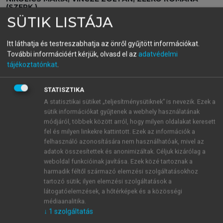
(SZERK.)
Gyógyszerészeti
SÜTIK LISTÁJA
tudománytörténet és
Itt láthatja és testreszabhatja az önről gyűjtött információkat.
További információért kérjük, olvasd el az
adatvédelmi
propedeutika
tájékoztatónkat
.
STATISZTIKA
menu_book
OLVASÁS
A statisztikai sütiket „teljesítménysütiknek” is nevezik. Ezek a
sütik információkat gyűjtenek a webhely használatának
módjáról, többek között arról, hogy milyen oldalakat keresett
fel és milyen linkekre kattintott. Ezek az információk a
felhasználó azonosítására nem használhatóak, mivel az
10.2. Az állatgyógyászati
adatok összesítettek és anonimizáltak. Céljuk kizárólag a
készítmény fogalma
weboldal funkcióinak javítása. Ezek közé tartoznak a
harmadik féltől származó elemzési szolgáltatásokhoz
„Állatgyógyászati készítmény (gyógyszer): bármely
tartozó sütik; ilyen elemzési szolgáltatások a
anyag vagy anyagok keveréke, amelyet állatok
látogatóelemzések, a hőtérképek és a közösségi
betegségeinek kezelésére vagy megelőzésére
médiaanalitika.
↓
1
szolgáltatás
készítenek, továbbá bármely anyag vagy anyagok