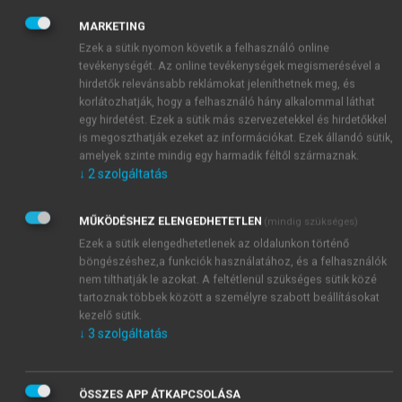
keveréke, amely farmakológiai, immunológiai vagy
metabolikus hatások kiváltása révén az állatok
MARKETING
valamely élettani funkciójának helyreállítása, javítása
Ezek a sütik nyomon követik a felhasználó online
tevékenységét. Az online tevékenységek megismerésével a
vagy módosítása, illetve orvosi diagnózis felállítása
hirdetők relevánsabb reklámokat jeleníthetnek meg, és
érdekében alkalmazható.” (2005. évi CLXXVI.
korlátozhatják, hogy a felhasználó hány alkalommal láthat
Állategészségügyi törvény)
egy hirdetést. Ezek a sütik más szervezetekkel és hirdetőkkel
is megoszthatják ezeket az információkat. Ezek állandó sütik,
amelyek szinte mindig egy harmadik féltől származnak.
↓
2
szolgáltatás
MŰKÖDÉSHEZ ELENGEDHETETLEN
(mindig szükséges)
Ezek a sütik elengedhetetlenek az oldalunkon történő
böngészéshez,a funkciók használatához, és a felhasználók
nem tilthatják le azokat. A feltétlenül szükséges sütik közé
tartoznak többek között a személyre szabott beállításokat
kezelő sütik.
↓
3
szolgáltatás
ÖSSZES APP ÁTKAPCSOLÁSA