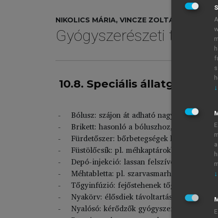
S
A
NIKOLICS MÁRIA, VINCZE ZOLTÁN, ZELKÓ R
w
Gyógyszerészeti tudomá
m
h
f
s
h
10.8. Speciális állatgyógyá
↓
Bólusz: szájon át adható nagyméretű szil
Brikett: hasonló a bóluszhoz, préseléssel 
E
m
Fürdetőszer: bőrbetegségek kezelésére, él
a
Füstölőcsík: pl. méhkaptárokban használh
h
Depó-injekció: lassan felszívódó készítmé
m
Méhtabletta: pl. szarvasmarhák méhbeteg
↓
Tőgyinfúzió: fejőstehenek tőgygyulladásá
Nyakörv: élősdiek távoltartására
M
Nyalósó: kérődzők gyógyszerkezelésére ha
E