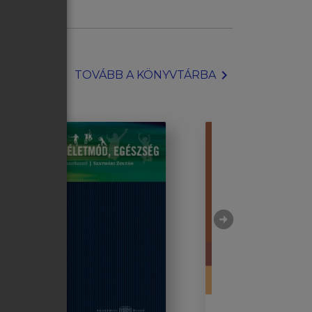
chevron_right
TOVÁBB A KÖNYVTÁRBA
arrow_circle_right