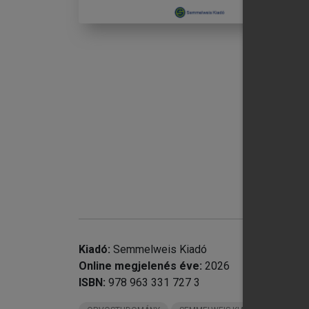
chevron_right
chevron_right
chevron_right
chevron_right
chevron_right
Kiadó:
Semmelweis Kiadó
chevron_right
Online megjelenés éve:
2026
chevron_right
II
ISBN:
978 963 331 727 3