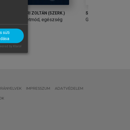
SZÉKÁCS BÉLA (SZERK.)
SZÉKÁCS BÉLA (S
Geriátria
Geriátria
 süti
adása
ered by Klaro!
 IRÁNYELVEK
IMPRESSZUM
ADATVÉDELEM
OK