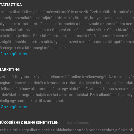
TATISZTIKA
 statisztikai sütiket „teljesítménysütiknek” is nevezik. Ezek a sütik információka
OMÁNA (SZERK.)
ebhely használatának módjáról, többek között arról, hogy milyen oldalakat kere
nytörténet és propedeutika
ilyen linkekre kattintott. Ezek az információk a felhasználó azonosítására nem
asználhatóak, mivel az adatok összesítettek és anonimizáltak. Céljuk kizáróla
unkcióinak javítása. Ezek közé tartoznak a harmadik féltől származó elemzési
zolgáltatásokhoz tartozó sütik; ilyen elemzési szolgáltatások a látogatóelemz
őtérképek és a közösségi médiaanalitika.
szati gyógyszerformák
1
szolgáltatás
árd gyógyszerforma
MARKETING
készül
zek a sütik nyomon követik a felhasználó online tevékenységét. Az online tev
egismerésével a hirdetők relevánsabb reklámokat jeleníthetnek meg, és korlát
ősdiek távoltartására
 felhasználó hány alkalommal láthat egy hirdetést. Ezek a sütik más szervezete
ató
irdetőkkel is megoszthatják ezeket az információkat. Ezek állandó sütik, amely
ny, ritkább injekciózás szükséges
indig egy harmadik féltől származnak.
ségeinek kezelésére
2
szolgáltatás
nak kezelésére
ŰKÖDÉSHEZ ELENGEDHETETLEN
(mindig szükséges)
sználják, hatóanyagot tartalmazhat
zek a sütik elengedhetetlenek az oldalunkon történő böngészéshez,a funkciók