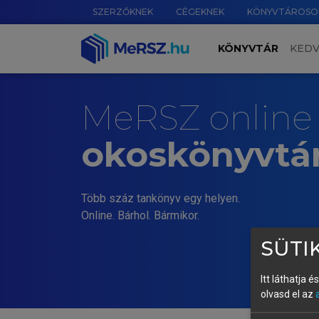
SZERZŐKNEK
CÉGEKNEK
KÖNYVTÁROSO
KÖNYVTÁR
KED
MeRSZ online
okoskönyvtá
Több száz tankönyv egy helyen.
Online. Bárhol. Bármikor.
SÜTIK
Itt láthatja 
olvasd el az