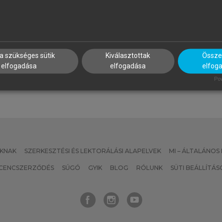
ALUS ANDRÁS, BUZÁS EDIT,
SZATMÁRI ZOLTÁN (SZERK.)
OLUB MARIANNA CSILLA,
Sport, életmód, egészség
AJNAVÖLGYI ÉVA (SZERK.)
z immunológia alapjai
a szükséges sütik
Kiválasztottak
Összes
elfogadása
elfogadása
elfog
Pow
KNAK
SZERKESZTÉSI ÉS LEKTORÁLÁSI ALAPELVEK
MI – ÁLTALÁNOS
ICENCSZERZŐDÉS
SÚGÓ
GYIK
BLOG
RÓLUNK
SÜTI BEÁLLÍTÁS