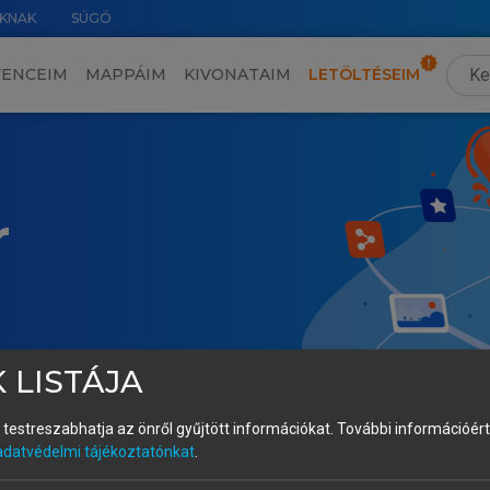
KNAK
SÚGÓ
VENCEIM
MAPPÁIM
KIVONATAIM
LETÖLTÉSEIM
r
 LISTÁJA
és testreszabhatja az önről gyűjtött információkat.
További információért 
adatvédelmi tájékoztatónkat
.