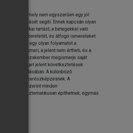
lyan tárggyal, mely nem egyszerűen egy jól
lélet kialakulását segíti. Ennek kapcsán olyan
a emberi, etikai tartást, a betegekkel való
atók hivatásszeretetét, és átfogó ismereteket
e elindíthat egy olyan folyamatot a
últat nem ismeri, a jelent nem értheti, és a
, hogy minden szakember megismerje saját
jához, segítséget jelent következtetések
eladatok megoldásában. A különböző
része a gyógyszerészképzésnek. A
a. Reményünk szerint minden
évek során szisztematikusan építhetnek, egymás