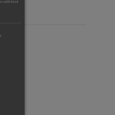
es sütik közé
z.
RMÁK