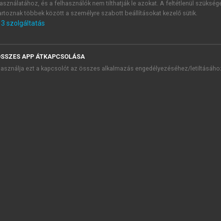
asználatához, és a felhasználók nem tilthatják le azokat. A feltétlenül szükség
artoznak többek között a személyre szabott beállításokat kezelő sütik.
3
szolgáltatás
SSZES APP ÁTKAPCSOLÁSA
TARTALOMJEGYZÉK
asználja ezt a kapcsolót az összes alkalmazás engedélyezéséhez/letiltásáho
YÓGYSZERÉSZETI TUDOMÁNYTÖRTÉNET ÉS PROPEDEUTIKA
presszum
EVEZETÉS
 rész. Propedeutika
1. GYÓGYSZERÉSZ KÖTELESSÉGEI
2. GYÓGYSZERÉSZETI ALAPFOGALMAK
3. GYÓGYSZERFORMÁK
4. A GYÓGYSZEREK ADAGOLÁSA, GYÓGYSZERRENDELÉSI FO
5. GYÓGYSZERTÁRAK
6. A MINŐSÉGÜGY GYÓGYSZERÉSZETI VONATKOZÁSAI