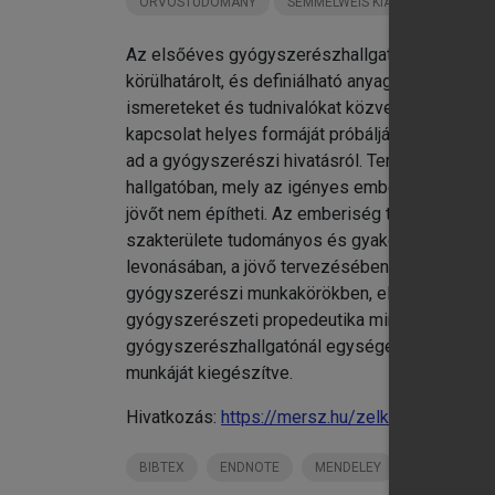
ORVOSTUDOMÁNY
SEMMELWEIS KIADÓ KÖNYVEI
Az elsőéves gyógyszerészhallgatók több szakma
körülhatárolt, és definiálható anyaghalmazt öl
ismereteket és tudnivalókat közvetít, amelyek a
kapcsolat helyes formáját próbálják megismert
ad a gyógyszerészi hivatásról. Természetesen 
hallgatóban, mely az igényes emberi és szakmai 
jövőt nem építheti. Az emberiség társadalmi 
szakterülete tudományos és gyakorlati fejlődés
levonásában, a jövő tervezésében és építésébe
gyógyszerészi munkakörökben, elsősorban közf
gyógyszerészeti propedeutika mindehhez az ala
gyógyszerészhallgatónál egységes lesz az az a
munkáját kiegészítve.
Hivatkozás:
https://mersz.hu/zelko-vincze-nik
BIBTEX
ENDNOTE
MENDELEY
ZOTERO