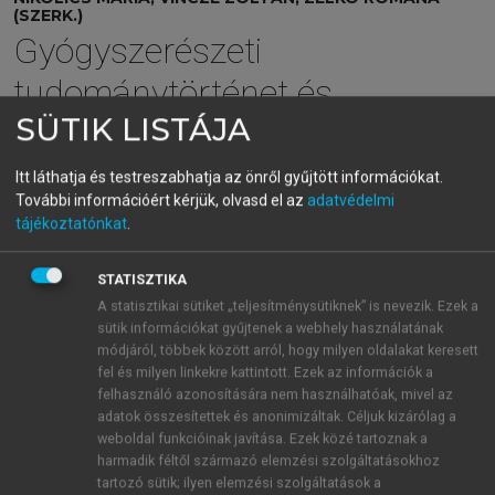
(SZERK.)
Gyógyszerészeti
tudománytörténet és
SÜTIK LISTÁJA
propedeutika
Itt láthatja és testreszabhatja az önről gyűjtött információkat.
További információért kérjük, olvasd el az
adatvédelmi
menu_book
OLVASÁS
tájékoztatónkat
.
STATISZTIKA
A statisztikai sütiket „teljesítménysütiknek” is nevezik. Ezek a
1.5. A gyógyszerészettörténeti
sütik információkat gyűjtenek a webhely használatának
tevékenység feltételei
módjáról, többek között arról, hogy milyen oldalakat keresett
fel és milyen linkekre kattintott. Ezek az információk a
felhasználó azonosítására nem használhatóak, mivel az
adatok összesítettek és anonimizáltak. Céljuk kizárólag a
Érdeklődés a személy részéről a tudományszak iránt
weboldal funkcióinak javítása. Ezek közé tartoznak a
szakismeret, szakműveltség
harmadik féltől származó elemzési szolgáltatásokhoz
a gyógyszerészeti tudomány és gyakorlat alapos
tartozó sütik; ilyen elemzési szolgáltatások a