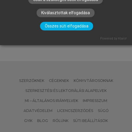
FALUS ANDRÁS, BUZÁS EDIT, HOLUB
MARIANNA CSILLA, RAJNAVÖLGYI
Kiválasztottak elfogadása
ÉVA (SZERK.)
Az immunológia alapjai
Összes süti elfogadása
Powered by Klaro!
SZERZŐKNEK
CÉGEKNEK
KÖNYVTÁROSOKNAK
SZERKESZTÉSI ÉS LEKTORÁLÁSI ALAPELVEK
MI – ÁLTALÁNOS IRÁNYELVEK
IMPRESSZUM
ADATVÉDELEM
LICENCSZERZŐDÉS
SÚGÓ
GYIK
BLOG
RÓLUNK
SÜTI BEÁLLÍTÁSOK