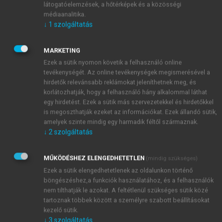
ismerete,
látogatóelemzések, a hőtérképek és a közösségi
az orvostudomány és gyakorlat bizonyos
médiaanalitika.
↓
1
szolgáltatás
fokú ismerete,
egészségügyi ismeretek.
MARKETING
Történelmi műveltség
Ezek a sütik nyomon követik a felhasználó online
tevékenységét. Az online tevékenységek megismerésével a
A tárgy korának köztörténeti alapjait, vonatkozásait
hirdetők relevánsabb reklámokat jeleníthetnek meg, és
részletesen ismerni kell. pl. Árpád-házi királyok
korlátozhatják, hogy a felhasználó hány alkalommal láthat
korát, Rákóczi szabadságharcának korát, a
egy hirdetést. Ezek a sütik más szervezetekkel és hirdetőkkel
felvilágosodás korát, a kiegyezés korát, témától
is megoszthatják ezeket az információkat. Ezek állandó sütik,
függően az ország, a hely, a közigazgatás, a jogi
amelyek szinte mindig egy harmadik féltől származnak.
↓
2
szolgáltatás
környezet stb. korabeli állapotát, annak társadalmi
viszonyait.
MŰKÖDÉSHEZ ELENGEDHETETLEN
(mindig szükséges)
A történeti kutatás módszereinek ismerete
Ezek a sütik elengedhetetlenek az oldalunkon történő
böngészéshez,a funkciók használatához, és a felhasználók
levéltári kutatás,
nem tilthatják le azokat. A feltétlenül szükséges sütik közé
könyvtári ismeretek, irodalmazás,
tartoznak többek között a személyre szabott beállításokat
interjúmódszer,
kezelő sütik.
statisztikai módszerek stb.
↓
3
szolgáltatás