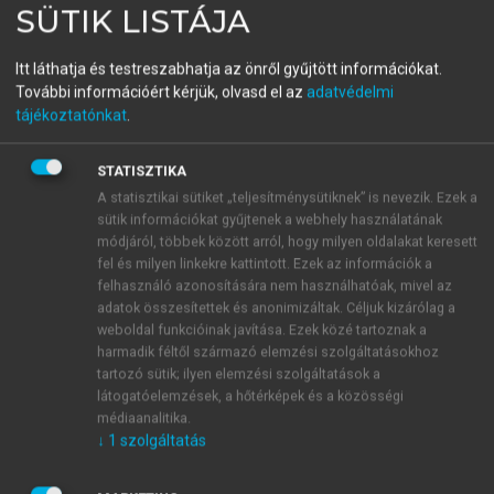
SÜTIK LISTÁJA
(SZERK.)
Gyógyszerészeti
Itt láthatja és testreszabhatja az önről gyűjtött információkat.
tudománytörténet és
További információért kérjük, olvasd el az
adatvédelmi
tájékoztatónkat
.
propedeutika
STATISZTIKA
A statisztikai sütiket „teljesítménysütiknek” is nevezik. Ezek a
menu_book
OLVASÁS
sütik információkat gyűjtenek a webhely használatának
módjáról, többek között arról, hogy milyen oldalakat keresett
fel és milyen linkekre kattintott. Ezek az információk a
felhasználó azonosítására nem használhatóak, mivel az
adatok összesítettek és anonimizáltak. Céljuk kizárólag a
3. GYÓGYSZERFORMÁK
weboldal funkcióinak javítása. Ezek közé tartoznak a
harmadik féltől származó elemzési szolgáltatásokhoz
Nikolics Mária
tartozó sütik; ilyen elemzési szolgáltatások a
látogatóelemzések, a hőtérképek és a közösségi
médiaanalitika.
↓
1
szolgáltatás