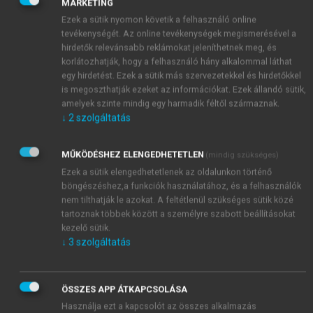
MARKETING
Ezek a sütik nyomon követik a felhasználó online
tevékenységét. Az online tevékenységek megismerésével a
hirdetők relevánsabb reklámokat jeleníthetnek meg, és
korlátozhatják, hogy a felhasználó hány alkalommal láthat
egy hirdetést. Ezek a sütik más szervezetekkel és hirdetőkkel
is megoszthatják ezeket az információkat. Ezek állandó sütik,
amelyek szinte mindig egy harmadik féltől származnak.
↓
2
szolgáltatás
MŰKÖDÉSHEZ ELENGEDHETETLEN
(mindig szükséges)
Ezek a sütik elengedhetetlenek az oldalunkon történő
böngészéshez,a funkciók használatához, és a felhasználók
nem tilthatják le azokat. A feltétlenül szükséges sütik közé
tartoznak többek között a személyre szabott beállításokat
kezelő sütik.
↓
3
szolgáltatás
ÖSSZES APP ÁTKAPCSOLÁSA
TARTALOMJEGYZÉK
Használja ezt a kapcsolót az összes alkalmazás