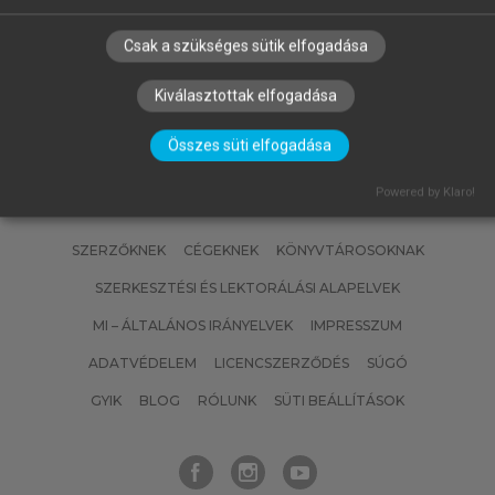
Az immunológia alapjai
Csak a szükséges sütik elfogadása
Kiválasztottak elfogadása
Összes süti elfogadása
Powered by Klaro!
SZERZŐKNEK
CÉGEKNEK
KÖNYVTÁROSOKNAK
SZERKESZTÉSI ÉS LEKTORÁLÁSI ALAPELVEK
MI – ÁLTALÁNOS IRÁNYELVEK
IMPRESSZUM
ADATVÉDELEM
LICENCSZERZŐDÉS
SÚGÓ
GYIK
BLOG
RÓLUNK
SÜTI BEÁLLÍTÁSOK