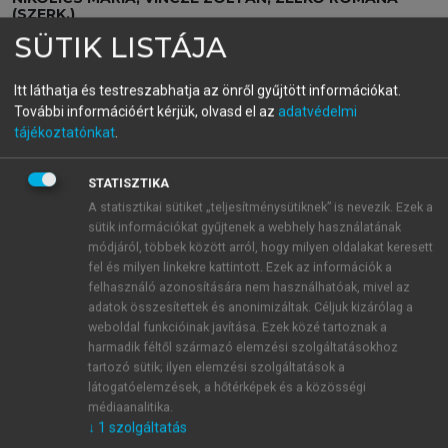
(SZERK.)
Gyógyszerészeti
SÜTIK LISTÁJA
tudománytörténet és
Itt láthatja és testreszabhatja az önről gyűjtött információkat.
propedeutika
További információért kérjük, olvasd el az
adatvédelmi
tájékoztatónkat
.
STATISZTIKA
menu_book
OLVASÁS
A statisztikai sütiket „teljesítménysütiknek” is nevezik. Ezek a
sütik információkat gyűjtenek a webhely használatának
módjáról, többek között arról, hogy milyen oldalakat keresett
fel és milyen linkekre kattintott. Ezek az információk a
5.2.1.2. Beosztott gyógyszerész
felhasználó azonosítására nem használhatóak, mivel az
adatok összesítettek és anonimizáltak. Céljuk kizárólag a
Legfontosabb feladatai: gyógyszerkiadás,
weboldal funkcióinak javítása. Ezek közé tartoznak a
gyógyszerekkel kapcsolatos információ átadás,
harmadik féltől származó elemzési szolgáltatásokhoz
egészségnevelés, gyógyszerkészítés,
tartozó sütik; ilyen elemzési szolgáltatások a
gyógyszervizsgálat, impleálás, asszisztensek
látogatóelemzések, a hőtérképek és a közösségi
médiaanalitika.
munkájának irányítása, a munkaköréhez tartozó
↓
1
szolgáltatás
adminisztráció.