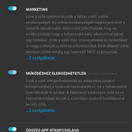
A gyógyszerellátási feladatok mellett fontos
feladatot jelent a gyógyszertárba került
MARKETING
gyógyszerészhallgatók, asszisztens jelöltek gyakorlati
Ezek a sütik nyomon követik a felhasználó online
tevékenységét. Az online tevékenységek megismerésével a
oktatása. Ez az oktató gyógyszerészek feladata. Az
hirdetők relevánsabb reklámokat jeleníthetnek meg, és
oktató gyógyszertárnak meghatározott tárgyi és
korlátozhatják, hogy a felhasználó hány alkalommal láthat
személyi adottságokkal kell rendelkeznie
egy hirdetést. Ezek a sütik más szervezetekkel és hirdetőkkel
(akkreditáció).
is megoszthatják ezeket az információkat. Ezek állandó sütik,
amelyek szinte mindig egy harmadik féltől származnak.
↓
2
szolgáltatás
MŰKÖDÉSHEZ ELENGEDHETETLEN
(mindig szükséges)
Ezek a sütik elengedhetetlenek az oldalunkon történő
böngészéshez,a funkciók használatához, és a felhasználók
nem tilthatják le azokat. A feltétlenül szükséges sütik közé
tartoznak többek között a személyre szabott beállításokat
kezelő sütik.
↓
3
szolgáltatás
ÖSSZES APP ÁTKAPCSOLÁSA