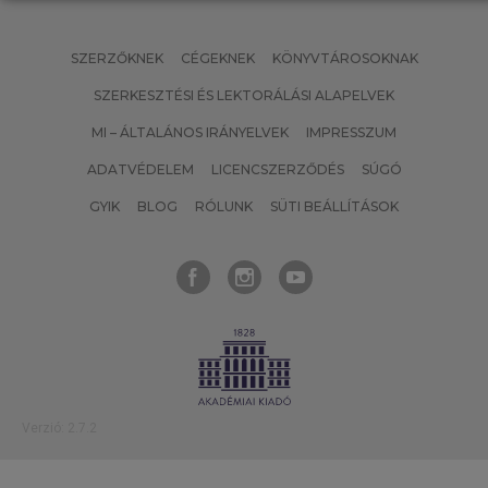
SZERZŐKNEK
CÉGEKNEK
KÖNYVTÁROSOKNAK
SZERKESZTÉSI ÉS LEKTORÁLÁSI ALAPELVEK
MI – ÁLTALÁNOS IRÁNYELVEK
IMPRESSZUM
ADATVÉDELEM
LICENCSZERZŐDÉS
SÚGÓ
GYIK
BLOG
RÓLUNK
SÜTI BEÁLLÍTÁSOK
Verzió: 2.7.2