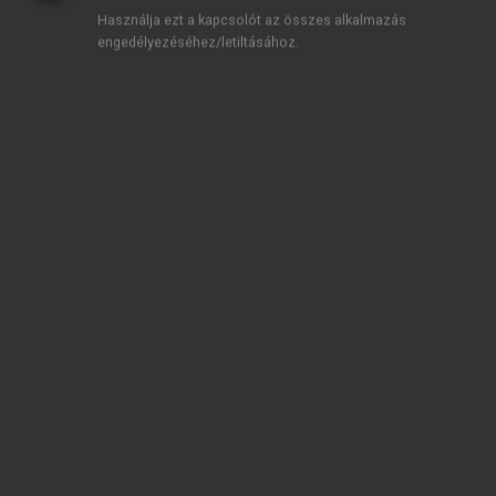
Használja ezt a kapcsolót az összes alkalmazás
engedélyezéséhez/letiltásához.
TARTALOMJEGYZÉK
GYÓGYSZERÉSZETI TUDOMÁNYTÖRTÉNET ÉS
PROPEDEUTIKA
Impresszum
BEVEZETÉS
chevron_right
I. rész. Propedeutika
chevron_right
1. GYÓGYSZERÉSZ KÖTELESSÉGEI