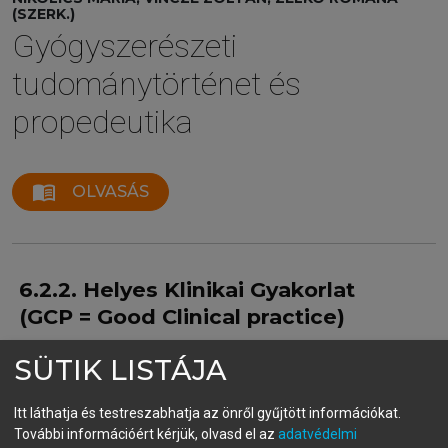
(SZERK.)
Gyógyszerészeti
tudománytörténet és
propedeutika
menu_book
OLVASÁS
6.2.2. Helyes Klinikai Gyakorlat
(GCP = Good Clinical practice)
Az embereken végzett klinikai vizsgálatok
SÜTIK LISTÁJA
tervezésének, kivitelezésének, dokumentálásának és
jelentésének nemzetközi etikai és tudományos
Itt láthatja és testreszabhatja az önről gyűjtött információkat.
követelményrendszere.
További információért kérjük, olvasd el az
adatvédelmi
Klinikai vizsgálat bármely olyan emberen