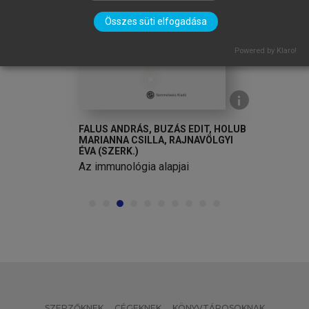
arrow_circle_left
arrow_circle_right
Összes süti elfogadása
Powered by Klaro!
FALUS ANDRÁS, BUZÁS EDIT, HOLUB
MARIANNA CSILLA, RAJNAVÖLGYI
ÉVA (SZERK.)
Az immunológia alapjai
SZERZŐKNEK
CÉGEKNEK
KÖNYVTÁROSOKNAK