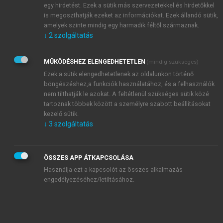
olyan klinikai vizsgálat, amelynél a vizsgálati
egy hirdetést. Ezek a sütik más szervezetekkel és hirdetőkkel
helyszínek Európai Gazdasági Térségben (a
is megoszthatják ezeket az információkat. Ezek állandó sütik,
továbbiakban: EGT), illetve az Európai
amelyek szinte mindig egy harmadik féltől származnak.
↓
2
szolgáltatás
Közösséggel vagy az EGT-vel megkötött
nemzetközi szerződés alapján az EGT
tagállamával azonos jogállást élvező államban (a
MŰKÖDÉSHEZ ELENGEDHETETLEN
(mindig szükséges)
továbbiakban: EGT-megállapodásban részes
Ezek a sütik elengedhetetlenek az oldalunkon történő
böngészéshez,a funkciók használatához, és a felhasználók
állam) és harmadik országokban lehetnek.
nem tilthatják le azokat. A feltétlenül szükséges sütik közé
tartoznak többek között a személyre szabott beállításokat
Nem kereskedelmi vizsgálat az olyan klinikai kutatás,
kezelő sütik.
amelyet a gyógyszeripartól független kutatók
↓
3
szolgáltatás
folytatnak le, a gyógyszeripar részvétele nélkül.
A GCP követelményrendszer a nyugat-európai
országokban már a nyolcvanas évek végén
ÖSSZES APP ÁTKAPCSOLÁSA
megfogalmazódott. Az EC GCP Guidelines 1991.
Használja ezt a kapcsolót az összes alkalmazás
engedélyezéséhez/letiltásához.
júliusában már megjelenik, de magát a direktívát
1992. januárban adják ki.
Magyarországon a GCP irányelveit 1994. január
1.-én vezették be a klinikai gyakorlatba.