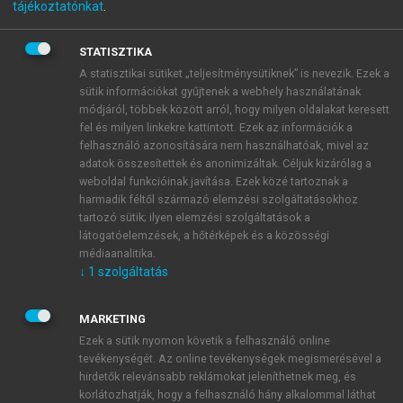
tájékoztatónkat
.
végzett orvostudományi kutatásnak minősülő, egy
vagy több vizsgálati helyen végzett vizsgálat,
STATISZTIKA
amelynek célja egy vagy több vizsgálati készítmény
A statisztikai sütiket „teljesítménysütiknek” is nevezik. Ezek a
nem-klinikai klinikai, farmakológiai,
sütik információkat gyűjtenek a webhely használatának
- illetve farmakodinámiás hatásainak feltárása,
módjáról, többek között arról, hogy milyen oldalakat keresett
illetve
fel és milyen linkekre kattintott. Ezek az információk a
felhasználó azonosítására nem használhatóak, mivel az
által kiváltott nem kívánatos gyógyszerhatás
adatok összesítettek és anonimizáltak. Céljuk kizárólag a
azonosítása, illetve
weboldal funkcióinak javítása. Ezek közé tartoznak a
felszívódásának, eloszlásának,
harmadik féltől származó elemzési szolgáltatásokhoz
metabolizmusának és kiválasztódásának
tartozó sütik; ilyen elemzési szolgáltatások a
tanulmányozása, a készítmény
látogatóelemzések, a hőtérképek és a közösségi
médiaanalitika.
ártalmatlanságának, hatékonyságának,
↓
1
szolgáltatás
előny/kockázat arányának igazolása céljából
(ide nem értve a beavatkozással nem járó
vizsgálatokat);
MARKETING
multicentrikus klinikai vizsgálat (azonos
Ezek a sütik nyomon követik a felhasználó online
tevékenységét. Az online tevékenységek megismerésével a
vizsgálati terv szerint, de egynél több vizsgálati
hirdetők relevánsabb reklámokat jeleníthetnek meg, és
helyszínen, egynél több vizsgáló által elvégzett
korlátozhatják, hogy a felhasználó hány alkalommal láthat