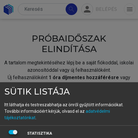
person
search
menu
BELÉPÉS
PRÓBAIDŐSZAK
ELINDÍTÁSA
A tartalom megtekintéséhez lépj be a saját fiókoddal, iskolai
azonosítóddal vagy új felhasználóként.
Új felhasználóként
1 óra díjmentes hozzáférésre
vagy
jogosult.
SÜTIK LISTÁJA
A próbaidőszak elindításához,
jelentkezz
be meglévő
fiókoddal,
vagy hozz létre új fiókot.
Itt láthatja és testreszabhatja az önről gyűjtött információkat.
További információért kérjük, olvasd el az
adatvédelmi
A regisztráció után a
próbaidőszak
automatikusan
elindul.
tájékoztatónkat
.
BELÉPÉS SAJÁT FIÓKKAL
STATISZTIKA