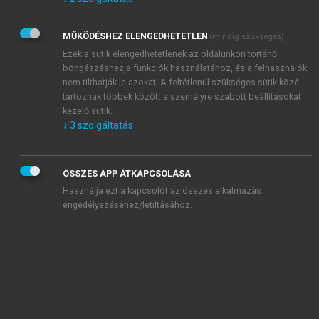
Kérek értesítést az Akadémiai Kiadó Zrt. újdonságairól,
akcióiról.
MŰKÖDÉSHEZ ELENGEDHETETLEN
(mindig szükséges)
Az
Adatkezelési tájékoztatóban
foglaltakat tudomásul
veszem és elfogadom.
Ezek a sütik elengedhetetlenek az oldalunkon történő
Az
Általános vásárlási feltételeket
, valamint a
szotar.net
és a
böngészéshez,a funkciók használatához, és a felhasználók
mersz.hu
oldalak licencszerződéseiben foglaltakat
nem tilthatják le azokat. A feltétlenül szükséges sütik közé
tudomásul veszem és elfogadom.
tartoznak többek között a személyre szabott beállításokat
kezelő sütik.
↓
3
szolgáltatás
KIPRÓBÁLOM
ÖSSZES APP ÁTKAPCSOLÁSA
Használja ezt a kapcsolót az összes alkalmazás
engedélyezéséhez/letiltásához.
MIÉRT ÉRDEMES A MERSZ ONLINE
OKOSKÖNYVTÁRAT HASZNÁLNI?