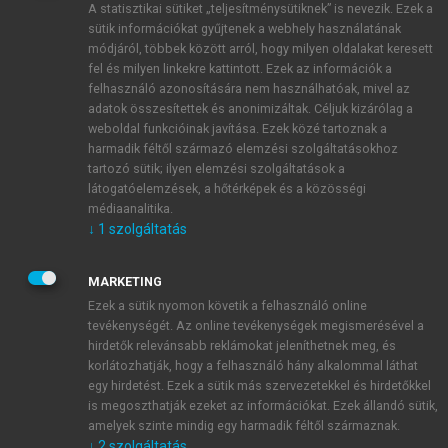
A statisztikai sütiket „teljesítménysütiknek” is nevezik. Ezek a
sütik információkat gyűjtenek a webhely használatának
módjáról, többek között arról, hogy milyen oldalakat keresett
ÚJ FIÓK LÉTREHOZÁSA
fel és milyen linkekre kattintott. Ezek az információk a
1 óra díjmentes hozzáférés
felhasználó azonosítására nem használhatóak, mivel az
adatok összesítettek és anonimizáltak. Céljuk kizárólag a
weboldal funkcióinak javítása. Ezek közé tartoznak a
E-MAIL-CÍM
harmadik féltől származó elemzési szolgáltatásokhoz
tartozó sütik; ilyen elemzési szolgáltatások a
látogatóelemzések, a hőtérképek és a közösségi
NÉV
médiaanalitika.
↓
1
szolgáltatás
JELSZÓ
MARKETING
Ezek a sütik nyomon követik a felhasználó online
tevékenységét. Az online tevékenységek megismerésével a
JELSZÓ ÚJRA
hirdetők relevánsabb reklámokat jeleníthetnek meg, és
korlátozhatják, hogy a felhasználó hány alkalommal láthat
egy hirdetést. Ezek a sütik más szervezetekkel és hirdetőkkel
is megoszthatják ezeket az információkat. Ezek állandó sütik,
Kérek értesítést a MeRSZ újdonságairól, akcióiról.
amelyek szinte mindig egy harmadik féltől származnak.
↓
2
szolgáltatás