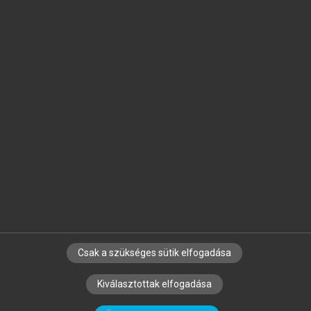
Jelöld meg a számodra fontos részeket, és
készíts
saját
jegyzeteket!
Egyéni előfizetéssel további
MeRSZ+ funkciókat
és
tartalmakat is elérhetsz.
Csak a szükséges sütik elfogadása
SZERZŐKNEK
CÉGEKNEK
KÖNYVTÁROSOKNAK
Kiválasztottak elfogadása
SZERKESZTÉSI ÉS LEKTORÁLÁSI ALAPELVEK