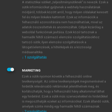
A statisztikai sütiket „teljesítménysütiknek” is nevezik. Ezek a
sütik információkat gyűjtenek a webhely használatának
módjáról, többek között arról, hogy milyen oldalakat keresett
ÚJ FIÓK LÉTREHOZÁSA
fel és milyen linkekre kattintott. Ezek az információk a
1 óra díjmentes hozzáférés
felhasználó azonosítására nem használhatóak, mivel az
adatok összesítettek és anonimizáltak. Céljuk kizárólag a
weboldal funkcióinak javítása. Ezek közé tartoznak a
E-MAIL-CÍM
harmadik féltől származó elemzési szolgáltatásokhoz
tartozó sütik; ilyen elemzési szolgáltatások a
látogatóelemzések, a hőtérképek és a közösségi
NÉV
médiaanalitika.
↓
1
szolgáltatás
JELSZÓ
MARKETING
Ezek a sütik nyomon követik a felhasználó online
tevékenységét. Az online tevékenységek megismerésével a
JELSZÓ ÚJRA
hirdetők relevánsabb reklámokat jeleníthetnek meg, és
korlátozhatják, hogy a felhasználó hány alkalommal láthat
egy hirdetést. Ezek a sütik más szervezetekkel és hirdetőkkel
is megoszthatják ezeket az információkat. Ezek állandó sütik,
Kérek értesítést a MeRSZ újdonságairól, akcióiról.
amelyek szinte mindig egy harmadik féltől származnak.
↓
2
szolgáltatás