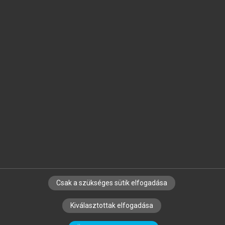
Jelöld meg a számodra fontos részeket, és
készíts
saját
jegyzeteket!
Egyéni előfizetéssel további
MeRSZ+ funkciókat
és
tartalmakat is elérhetsz.
Csak a szükséges sütik elfogadása
SZERZŐKNEK
CÉGEKNEK
KÖNYVTÁROSOKNAK
Kiválasztottak elfogadása
SZERKESZTÉSI ÉS LEKTORÁLÁSI ALAPELVEK