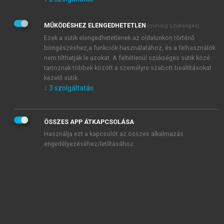
Kérek értesítést az Akadémiai Kiadó Zrt. újdonságairól,
akcióiról.
MŰKÖDÉSHEZ ELENGEDHETETLEN
(mindig szükséges)
Az
Adatkezelési tájékoztatóban
foglaltakat tudomásul
veszem és elfogadom.
Ezek a sütik elengedhetetlenek az oldalunkon történő
Az
Általános vásárlási feltételeket
, valamint a
szotar.net
és a
böngészéshez,a funkciók használatához, és a felhasználók
mersz.hu
oldalak licencszerződéseiben foglaltakat
nem tilthatják le azokat. A feltétlenül szükséges sütik közé
tudomásul veszem és elfogadom.
tartoznak többek között a személyre szabott beállításokat
kezelő sütik.
↓
3
szolgáltatás
KIPRÓBÁLOM
ÖSSZES APP ÁTKAPCSOLÁSA
Használja ezt a kapcsolót az összes alkalmazás
engedélyezéséhez/letiltásához.
MIÉRT ÉRDEMES A MERSZ ONLINE
OKOSKÖNYVTÁRAT HASZNÁLNI?