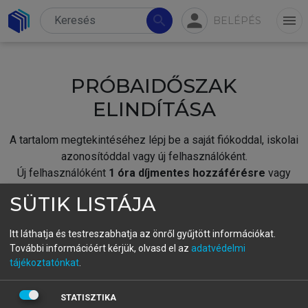
person
search
menu
BELÉPÉS
PRÓBAIDŐSZAK
ELINDÍTÁSA
A tartalom megtekintéséhez lépj be a saját fiókoddal, iskolai
azonosítóddal vagy új felhasználóként.
Új felhasználóként
1 óra díjmentes hozzáférésre
vagy
jogosult.
SÜTIK LISTÁJA
A próbaidőszak elindításához,
jelentkezz
be meglévő
fiókoddal,
vagy hozz létre új fiókot.
Itt láthatja és testreszabhatja az önről gyűjtött információkat.
További információért kérjük, olvasd el az
adatvédelmi
A regisztráció után a
próbaidőszak
automatikusan
elindul.
tájékoztatónkat
.
BELÉPÉS SAJÁT FIÓKKAL
STATISZTIKA