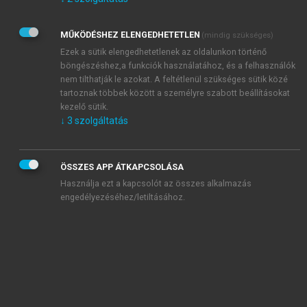
Kérek értesítést az Akadémiai Kiadó Zrt. újdonságairól,
akcióiról.
MŰKÖDÉSHEZ ELENGEDHETETLEN
(mindig szükséges)
Az
Adatkezelési tájékoztatóban
foglaltakat tudomásul
veszem és elfogadom.
Ezek a sütik elengedhetetlenek az oldalunkon történő
Az
Általános vásárlási feltételeket
, valamint a
szotar.net
és a
böngészéshez,a funkciók használatához, és a felhasználók
mersz.hu
oldalak licencszerződéseiben foglaltakat
nem tilthatják le azokat. A feltétlenül szükséges sütik közé
tudomásul veszem és elfogadom.
tartoznak többek között a személyre szabott beállításokat
kezelő sütik.
↓
3
szolgáltatás
KIPRÓBÁLOM
ÖSSZES APP ÁTKAPCSOLÁSA
Használja ezt a kapcsolót az összes alkalmazás
engedélyezéséhez/letiltásához.
MIÉRT ÉRDEMES A MERSZ ONLINE
OKOSKÖNYVTÁRAT HASZNÁLNI?