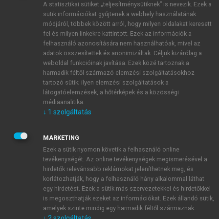
A statisztikai sütiket „teljesítménysütiknek” is nevezik. Ezek a
sütik információkat gyűjtenek a webhely használatának
módjáról, többek között arról, hogy milyen oldalakat keresett
ÚJ FIÓK LÉTREHOZÁSA
fel és milyen linkekre kattintott. Ezek az információk a
1 óra díjmentes hozzáférés
felhasználó azonosítására nem használhatóak, mivel az
adatok összesítettek és anonimizáltak. Céljuk kizárólag a
weboldal funkcióinak javítása. Ezek közé tartoznak a
E-MAIL-CÍM
harmadik féltől származó elemzési szolgáltatásokhoz
tartozó sütik; ilyen elemzési szolgáltatások a
látogatóelemzések, a hőtérképek és a közösségi
NÉV
médiaanalitika.
↓
1
szolgáltatás
JELSZÓ
MARKETING
Ezek a sütik nyomon követik a felhasználó online
tevékenységét. Az online tevékenységek megismerésével a
JELSZÓ ÚJRA
hirdetők relevánsabb reklámokat jeleníthetnek meg, és
korlátozhatják, hogy a felhasználó hány alkalommal láthat
egy hirdetést. Ezek a sütik más szervezetekkel és hirdetőkkel
is megoszthatják ezeket az információkat. Ezek állandó sütik,
Kérek értesítést a MeRSZ újdonságairól, akcióiról.
amelyek szinte mindig egy harmadik féltől származnak.
↓
2
szolgáltatás