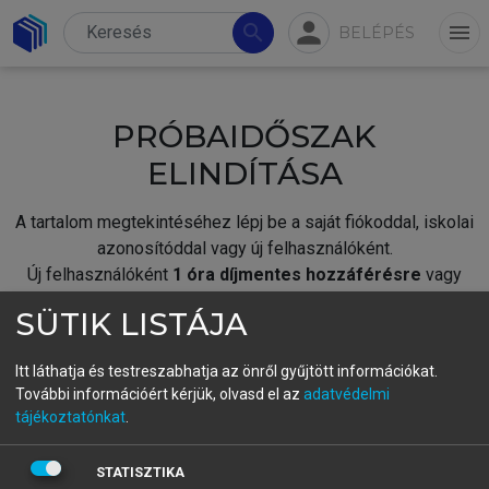
person
search
menu
BELÉPÉS
PRÓBAIDŐSZAK
ELINDÍTÁSA
A tartalom megtekintéséhez lépj be a saját fiókoddal, iskolai
azonosítóddal vagy új felhasználóként.
Új felhasználóként
1 óra díjmentes hozzáférésre
vagy
jogosult.
SÜTIK LISTÁJA
A próbaidőszak elindításához,
jelentkezz
be meglévő
fiókoddal,
vagy hozz létre új fiókot.
Itt láthatja és testreszabhatja az önről gyűjtött információkat.
További információért kérjük, olvasd el az
adatvédelmi
A regisztráció után a
próbaidőszak
automatikusan
elindul.
tájékoztatónkat
.
BELÉPÉS SAJÁT FIÓKKAL
STATISZTIKA