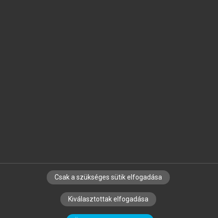
Jelöld meg a számodra fontos részeket, és
készíts
saját
jegyzeteket!
Egyéni előfizetéssel további
MeRSZ+ funkciókat
és
tartalmakat is elérhetsz.
Csak a szükséges sütik elfogadása
SZERZŐKNEK
CÉGEKNEK
KÖNYVTÁROSOKNAK
Kiválasztottak elfogadása
SZERKESZTÉSI ÉS LEKTORÁLÁSI ALAPELVEK