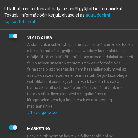
A Kárpát-medence földrajza
Itt láthatja és testreszabhatja az önről gyűjtött információkat.
További információért kérjük, olvasd el az
adatvédelmi
tájékoztatónkat
.
menu_book
OLVASÁS
STATISZTIKA
A statisztikai sütiket „teljesítménysütiknek” is nevezik. Ezek a
sütik információkat gyűjtenek a webhely használatának
módjáról, többek között arról, hogy milyen oldalakat keresett
Földterület, földhasználat
fel és milyen linkekre kattintott. Ezek az információk a
felhasználó azonosítására nem használhatóak, mivel az
Hazánk földterületének művelési ágak szerinti
adatok összesítettek és anonimizáltak. Céljuk kizárólag a
alakulása (megoszlása) hosszú fejlődés
weboldal funkcióinak javítása. Ezek közé tartoznak a
eredményeként alakult ki. A földterület hasznosítási
harmadik féltől származó elemzési szolgáltatásokhoz
tartozó sütik; ilyen elemzési szolgáltatások a
módja az elmúlt hetven év alatt is sokat változott. Ezt
látogatóelemzések, a hőtérképek és a közösségi
szemlélteti a
2. táblázat.
médiaanalitika.
↓
1
szolgáltatás
MARKETING
Ezek a sütik nyomon követik a felhasználó online