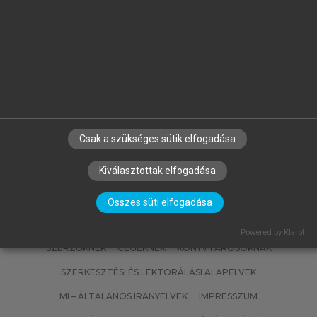
FÜLÖP JÓZSEF
Magyarország geológiája.
Paleozoikum II.
Csak a szükséges sütik elfogadása
Kiválasztottak elfogadása
Összes süti elfogadása
Powered by Klaro!
SZERZŐKNEK
CÉGEKNEK
KÖNYVTÁROSOKNAK
SZERKESZTÉSI ÉS LEKTORÁLÁSI ALAPELVEK
MI – ÁLTALÁNOS IRÁNYELVEK
IMPRESSZUM