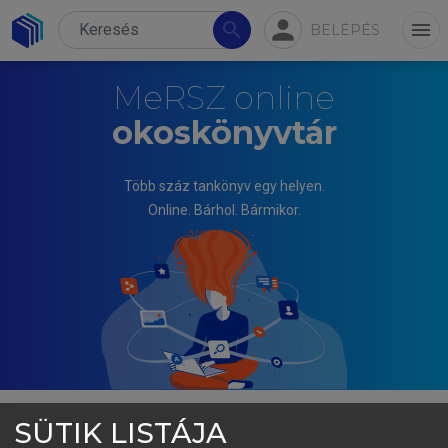
person
search
menu
BELÉPÉS
MeRSZ online
okoskönyvtár
Több száz tankönyv egy helyen.
Online. Bárhol. Bármikor.
SÜTIK LISTÁJA
DÖVÉNYI ZOLTÁN (SZERK.)