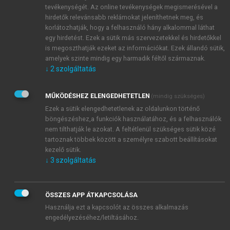
tevékenységét. Az online tevékenységek megismerésével a
hirdetők relevánsabb reklámokat jeleníthetnek meg, és
korlátozhatják, hogy a felhasználó hány alkalommal láthat
egy hirdetést. Ezek a sütik más szervezetekkel és hirdetőkkel
is megoszthatják ezeket az információkat. Ezek állandó sütik,
amelyek szinte mindig egy harmadik féltől származnak.
↓
2
szolgáltatás
MŰKÖDÉSHEZ ELENGEDHETETLEN
(mindig szükséges)
Ezek a sütik elengedhetetlenek az oldalunkon történő
böngészéshez,a funkciók használatához, és a felhasználók
nem tilthatják le azokat. A feltétlenül szükséges sütik közé
tartoznak többek között a személyre szabott beállításokat
kezelő sütik.
↓
3
szolgáltatás
ÖSSZES APP ÁTKAPCSOLÁSA
Használja ezt a kapcsolót az összes alkalmazás
TARTALOMJEGYZÉK
engedélyezéséhez/letiltásához.