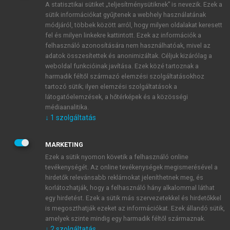
A statisztikai sütiket „teljesítménysütiknek” is nevezik. Ezek a
sütik információkat gyűjtenek a webhely használatának
módjáról, többek között arról, hogy milyen oldalakat keresett
ÚJ FIÓK LÉTREHOZÁSA
fel és milyen linkekre kattintott. Ezek az információk a
1 óra díjmentes hozzáférés
felhasználó azonosítására nem használhatóak, mivel az
adatok összesítettek és anonimizáltak. Céljuk kizárólag a
weboldal funkcióinak javítása. Ezek közé tartoznak a
E-MAIL-CÍM
harmadik féltől származó elemzési szolgáltatásokhoz
tartozó sütik; ilyen elemzési szolgáltatások a
látogatóelemzések, a hőtérképek és a közösségi
NÉV
médiaanalitika.
↓
1
szolgáltatás
JELSZÓ
MARKETING
Ezek a sütik nyomon követik a felhasználó online
tevékenységét. Az online tevékenységek megismerésével a
JELSZÓ ÚJRA
hirdetők relevánsabb reklámokat jeleníthetnek meg, és
korlátozhatják, hogy a felhasználó hány alkalommal láthat
egy hirdetést. Ezek a sütik más szervezetekkel és hirdetőkkel
is megoszthatják ezeket az információkat. Ezek állandó sütik,
Kérek értesítést a MeRSZ újdonságairól, akcióiról.
amelyek szinte mindig egy harmadik féltől származnak.
↓
2
szolgáltatás