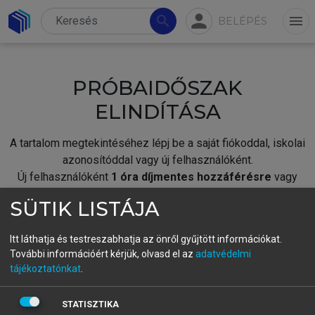
person
search
menu
BELÉPÉS
PRÓBAIDŐSZAK
ELINDÍTÁSA
A tartalom megtekintéséhez lépj be a saját fiókoddal, iskolai
azonosítóddal vagy új felhasználóként.
Új felhasználóként
1 óra díjmentes hozzáférésre
vagy
jogosult.
SÜTIK LISTÁJA
A próbaidőszak elindításához,
jelentkezz
be meglévő
fiókoddal,
vagy hozz létre új fiókot.
Itt láthatja és testreszabhatja az önről gyűjtött információkat.
További információért kérjük, olvasd el az
adatvédelmi
A regisztráció után a
próbaidőszak
automatikusan
elindul.
tájékoztatónkat
.
BELÉPÉS SAJÁT FIÓKKAL
STATISZTIKA