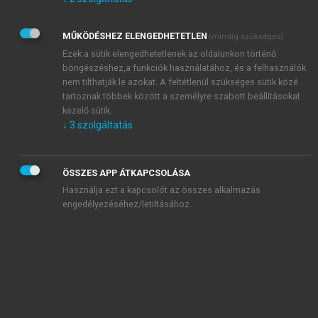
Kérek értesítést az Akadémiai Kiadó Zrt. újdonságairól,
akcióiról.
MŰKÖDÉSHEZ ELENGEDHETETLEN
(mindig szükséges)
Az
Adatkezelési tájékoztatóban
foglaltakat tudomásul
veszem és elfogadom.
Ezek a sütik elengedhetetlenek az oldalunkon történő
Az
Általános vásárlási feltételeket
, valamint a
szotar.net
és a
böngészéshez,a funkciók használatához, és a felhasználók
mersz.hu
oldalak licencszerződéseiben foglaltakat
nem tilthatják le azokat. A feltétlenül szükséges sütik közé
tudomásul veszem és elfogadom.
tartoznak többek között a személyre szabott beállításokat
kezelő sütik.
↓
3
szolgáltatás
KIPRÓBÁLOM
ÖSSZES APP ÁTKAPCSOLÁSA
Használja ezt a kapcsolót az összes alkalmazás
engedélyezéséhez/letiltásához.
MIÉRT ÉRDEMES A MERSZ ONLINE
OKOSKÖNYVTÁRAT HASZNÁLNI?