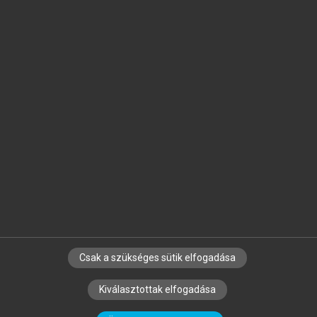
Jelöld meg a számodra fontos részeket, és
készíts
saját
jegyzeteket!
Egyéni előfizetéssel további
MeRSZ+ funkciókat
és
tartalmakat is elérhetsz.
Csak a szükséges sütik elfogadása
SZERZŐKNEK
CÉGEKNEK
KÖNYVTÁROSOKNAK
Kiválasztottak elfogadása
SZERKESZTÉSI ÉS LEKTORÁLÁSI ALAPELVEK