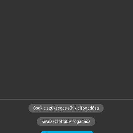
Jelöld meg a számodra fontos részeket, és
készíts
saját
jegyzeteket!
Egyéni előfizetéssel további
MeRSZ+ funkciókat
és
tartalmakat is elérhetsz.
Csak a szükséges sütik elfogadása
SZERZŐKNEK
CÉGEKNEK
KÖNYVTÁROSOKNAK
Kiválasztottak elfogadása
SZERKESZTÉSI ÉS LEKTORÁLÁSI ALAPELVEK