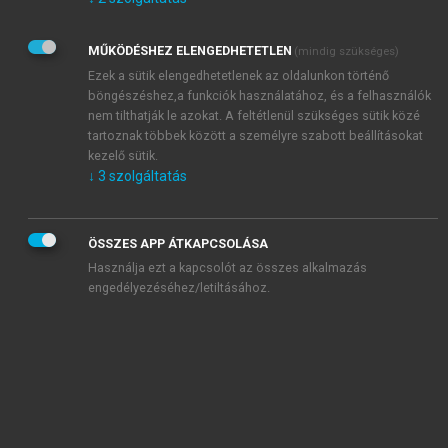
Kérek értesítést az Akadémiai Kiadó Zrt. újdonságairól,
akcióiról.
MŰKÖDÉSHEZ ELENGEDHETETLEN
(mindig szükséges)
Az
Adatkezelési tájékoztatóban
foglaltakat tudomásul
veszem és elfogadom.
Ezek a sütik elengedhetetlenek az oldalunkon történő
Az
Általános vásárlási feltételeket
, valamint a
szotar.net
és a
böngészéshez,a funkciók használatához, és a felhasználók
mersz.hu
oldalak licencszerződéseiben foglaltakat
nem tilthatják le azokat. A feltétlenül szükséges sütik közé
tudomásul veszem és elfogadom.
tartoznak többek között a személyre szabott beállításokat
kezelő sütik.
↓
3
szolgáltatás
KIPRÓBÁLOM
ÖSSZES APP ÁTKAPCSOLÁSA
Használja ezt a kapcsolót az összes alkalmazás
engedélyezéséhez/letiltásához.
MIÉRT ÉRDEMES A MERSZ ONLINE
OKOSKÖNYVTÁRAT HASZNÁLNI?