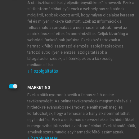
A statisztikai sütiket „teljesítménysütiknek” is nevezik. Ezek a
sütik információkat gyűjtenek a webhely használatának
módjáról, többek között arról, hogy milyen oldalakat keresett
ÚJ FIÓK LÉTREHOZÁSA
fel és milyen linkekre kattintott. Ezek az információk a
1 óra díjmentes hozzáférés
felhasználó azonosítására nem használhatóak, mivel az
adatok összesítettek és anonimizáltak. Céljuk kizárólag a
weboldal funkcióinak javítása. Ezek közé tartoznak a
E-MAIL-CÍM
harmadik féltől származó elemzési szolgáltatásokhoz
tartozó sütik; ilyen elemzési szolgáltatások a
látogatóelemzések, a hőtérképek és a közösségi
NÉV
médiaanalitika.
↓
1
szolgáltatás
JELSZÓ
MARKETING
Ezek a sütik nyomon követik a felhasználó online
tevékenységét. Az online tevékenységek megismerésével a
JELSZÓ ÚJRA
hirdetők relevánsabb reklámokat jeleníthetnek meg, és
korlátozhatják, hogy a felhasználó hány alkalommal láthat
egy hirdetést. Ezek a sütik más szervezetekkel és hirdetőkkel
is megoszthatják ezeket az információkat. Ezek állandó sütik,
Kérek értesítést a MeRSZ újdonságairól, akcióiról.
amelyek szinte mindig egy harmadik féltől származnak.
↓
2
szolgáltatás