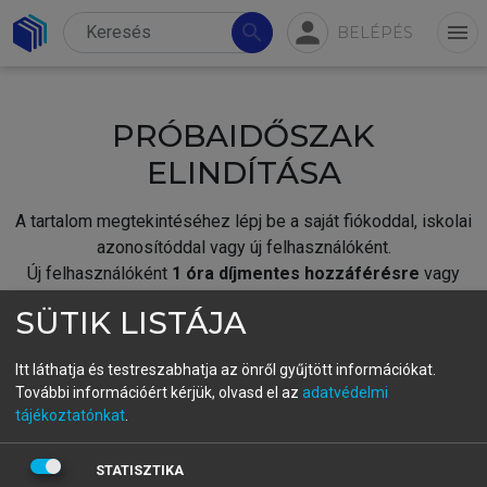
person
search
menu
BELÉPÉS
PRÓBAIDŐSZAK
ELINDÍTÁSA
A tartalom megtekintéséhez lépj be a saját fiókoddal, iskolai
azonosítóddal vagy új felhasználóként.
Új felhasználóként
1 óra díjmentes hozzáférésre
vagy
jogosult.
SÜTIK LISTÁJA
A próbaidőszak elindításához,
jelentkezz
be meglévő
fiókoddal,
vagy hozz létre új fiókot.
Itt láthatja és testreszabhatja az önről gyűjtött információkat.
További információért kérjük, olvasd el az
adatvédelmi
A regisztráció után a
próbaidőszak
automatikusan
elindul.
tájékoztatónkat
.
BELÉPÉS SAJÁT FIÓKKAL
STATISZTIKA