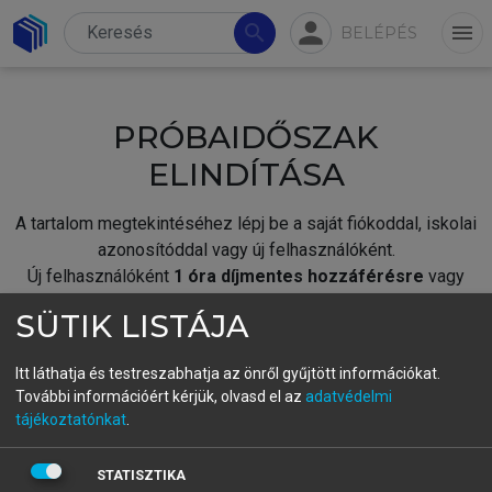
person
search
menu
BELÉPÉS
PRÓBAIDŐSZAK
ELINDÍTÁSA
A tartalom megtekintéséhez lépj be a saját fiókoddal, iskolai
azonosítóddal vagy új felhasználóként.
Új felhasználóként
1 óra díjmentes hozzáférésre
vagy
jogosult.
SÜTIK LISTÁJA
A próbaidőszak elindításához,
jelentkezz
be meglévő
fiókoddal,
vagy hozz létre új fiókot.
Itt láthatja és testreszabhatja az önről gyűjtött információkat.
További információért kérjük, olvasd el az
adatvédelmi
A regisztráció után a
próbaidőszak
automatikusan
elindul.
tájékoztatónkat
.
BELÉPÉS SAJÁT FIÓKKAL
STATISZTIKA