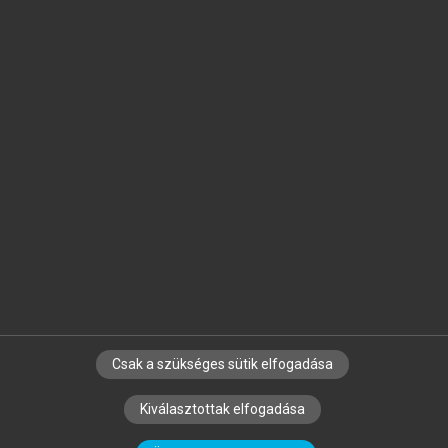
Jelöld meg a számodra fontos részeket, és
készíts
saját
jegyzeteket!
Egyéni előfizetéssel további
MeRSZ+ funkciókat
és
tartalmakat is elérhetsz.
Csak a szükséges sütik elfogadása
SZERZŐKNEK
CÉGEKNEK
KÖNYVTÁROSOKNAK
Kiválasztottak elfogadása
SZERKESZTÉSI ÉS LEKTORÁLÁSI ALAPELVEK