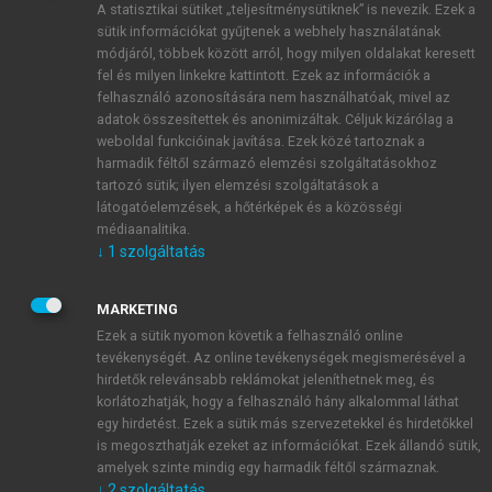
A statisztikai sütiket „teljesítménysütiknek” is nevezik. Ezek a
sütik információkat gyűjtenek a webhely használatának
módjáról, többek között arról, hogy milyen oldalakat keresett
ÚJ FIÓK LÉTREHOZÁSA
fel és milyen linkekre kattintott. Ezek az információk a
1 óra díjmentes hozzáférés
felhasználó azonosítására nem használhatóak, mivel az
adatok összesítettek és anonimizáltak. Céljuk kizárólag a
weboldal funkcióinak javítása. Ezek közé tartoznak a
E-MAIL-CÍM
harmadik féltől származó elemzési szolgáltatásokhoz
tartozó sütik; ilyen elemzési szolgáltatások a
látogatóelemzések, a hőtérképek és a közösségi
NÉV
médiaanalitika.
↓
1
szolgáltatás
JELSZÓ
MARKETING
Ezek a sütik nyomon követik a felhasználó online
tevékenységét. Az online tevékenységek megismerésével a
JELSZÓ ÚJRA
hirdetők relevánsabb reklámokat jeleníthetnek meg, és
korlátozhatják, hogy a felhasználó hány alkalommal láthat
egy hirdetést. Ezek a sütik más szervezetekkel és hirdetőkkel
is megoszthatják ezeket az információkat. Ezek állandó sütik,
Kérek értesítést a MeRSZ újdonságairól, akcióiról.
amelyek szinte mindig egy harmadik féltől származnak.
↓
2
szolgáltatás