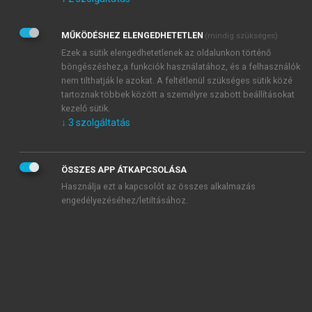
Kérek értesítést az Akadémiai Kiadó Zrt. újdonságairól,
akcióiról.
MŰKÖDÉSHEZ ELENGEDHETETLEN
(mindig szükséges)
Az
Adatkezelési tájékoztatóban
foglaltakat tudomásul
veszem és elfogadom.
Ezek a sütik elengedhetetlenek az oldalunkon történő
Az
Általános vásárlási feltételeket
, valamint a
szotar.net
és a
böngészéshez,a funkciók használatához, és a felhasználók
mersz.hu
oldalak licencszerződéseiben foglaltakat
nem tilthatják le azokat. A feltétlenül szükséges sütik közé
tudomásul veszem és elfogadom.
tartoznak többek között a személyre szabott beállításokat
kezelő sütik.
↓
3
szolgáltatás
KIPRÓBÁLOM
ÖSSZES APP ÁTKAPCSOLÁSA
Használja ezt a kapcsolót az összes alkalmazás
engedélyezéséhez/letiltásához.
MIÉRT ÉRDEMES A MERSZ ONLINE
OKOSKÖNYVTÁRAT HASZNÁLNI?