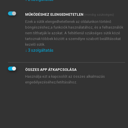
Kérek értesítést az Akadémiai Kiadó Zrt. újdonságairól,
akcióiról.
MŰKÖDÉSHEZ ELENGEDHETETLEN
(mindig szükséges)
Az
Adatkezelési tájékoztatóban
foglaltakat tudomásul
veszem és elfogadom.
Ezek a sütik elengedhetetlenek az oldalunkon történő
Az
Általános vásárlási feltételeket
, valamint a
szotar.net
és a
böngészéshez,a funkciók használatához, és a felhasználók
mersz.hu
oldalak licencszerződéseiben foglaltakat
nem tilthatják le azokat. A feltétlenül szükséges sütik közé
tudomásul veszem és elfogadom.
tartoznak többek között a személyre szabott beállításokat
kezelő sütik.
↓
3
szolgáltatás
KIPRÓBÁLOM
ÖSSZES APP ÁTKAPCSOLÁSA
Használja ezt a kapcsolót az összes alkalmazás
engedélyezéséhez/letiltásához.
MIÉRT ÉRDEMES A MERSZ ONLINE
OKOSKÖNYVTÁRAT HASZNÁLNI?