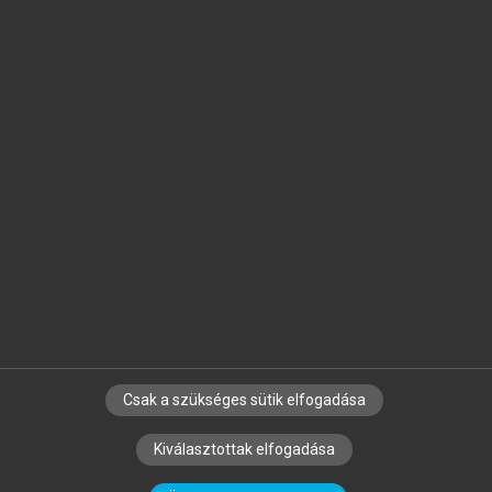
Jelöld meg a számodra fontos részeket, és
készíts
saját
jegyzeteket!
Egyéni előfizetéssel további
MeRSZ+ funkciókat
és
tartalmakat is elérhetsz.
Csak a szükséges sütik elfogadása
SZERZŐKNEK
CÉGEKNEK
KÖNYVTÁROSOKNAK
Kiválasztottak elfogadása
SZERKESZTÉSI ÉS LEKTORÁLÁSI ALAPELVEK