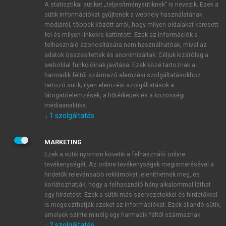
A statisztikai sütiket „teljesítménysütiknek” is nevezik. Ezek a
sütik információkat gyűjtenek a webhely használatának
módjáról, többek között arról, hogy milyen oldalakat keresett
ÚJ FIÓK LÉTREHOZÁSA
fel és milyen linkekre kattintott. Ezek az információk a
1 óra díjmentes hozzáférés
felhasználó azonosítására nem használhatóak, mivel az
adatok összesítettek és anonimizáltak. Céljuk kizárólag a
weboldal funkcióinak javítása. Ezek közé tartoznak a
E-MAIL-CÍM
harmadik féltől származó elemzési szolgáltatásokhoz
tartozó sütik; ilyen elemzési szolgáltatások a
látogatóelemzések, a hőtérképek és a közösségi
NÉV
médiaanalitika.
↓
1
szolgáltatás
JELSZÓ
MARKETING
Ezek a sütik nyomon követik a felhasználó online
tevékenységét. Az online tevékenységek megismerésével a
JELSZÓ ÚJRA
hirdetők relevánsabb reklámokat jeleníthetnek meg, és
korlátozhatják, hogy a felhasználó hány alkalommal láthat
egy hirdetést. Ezek a sütik más szervezetekkel és hirdetőkkel
is megoszthatják ezeket az információkat. Ezek állandó sütik,
Kérek értesítést a MeRSZ újdonságairól, akcióiról.
amelyek szinte mindig egy harmadik féltől származnak.
↓
2
szolgáltatás