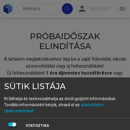
person
search
menu
BELÉPÉS
PRÓBAIDŐSZAK
ELINDÍTÁSA
A tartalom megtekintéséhez lépj be a saját fiókoddal, iskolai
azonosítóddal vagy új felhasználóként.
Új felhasználóként
1 óra díjmentes hozzáférésre
vagy
jogosult.
SÜTIK LISTÁJA
A próbaidőszak elindításához,
jelentkezz
be meglévő
fiókoddal,
vagy hozz létre új fiókot.
Itt láthatja és testreszabhatja az önről gyűjtött információkat.
További információért kérjük, olvasd el az
adatvédelmi
A regisztráció után a
próbaidőszak
automatikusan
elindul.
tájékoztatónkat
.
BELÉPÉS SAJÁT FIÓKKAL
STATISZTIKA