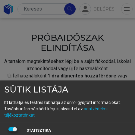
person
search
menu
BELÉPÉS
PRÓBAIDŐSZAK
ELINDÍTÁSA
A tartalom megtekintéséhez lépj be a saját fiókoddal, iskolai
azonosítóddal vagy új felhasználóként.
Új felhasználóként
1 óra díjmentes hozzáférésre
vagy
jogosult.
SÜTIK LISTÁJA
A próbaidőszak elindításához,
jelentkezz
be meglévő
fiókoddal,
vagy hozz létre új fiókot.
Itt láthatja és testreszabhatja az önről gyűjtött információkat.
További információért kérjük, olvasd el az
adatvédelmi
A regisztráció után a
próbaidőszak
automatikusan
elindul.
tájékoztatónkat
.
BELÉPÉS SAJÁT FIÓKKAL
STATISZTIKA