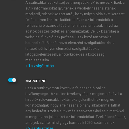
A statisztikai sütiket „teljesítménysütiknek” is nevezik. Ezek a
sütik információkat gyűjtenek a webhely használatának
módjáról, többek között arról, hogy milyen oldalakat keresett
ÚJ FIÓK LÉTREHOZÁSA
fel és milyen linkekre kattintott. Ezek az információk a
1 óra díjmentes hozzáférés
felhasználó azonosítására nem használhatóak, mivel az
adatok összesítettek és anonimizáltak. Céljuk kizárólag a
weboldal funkcióinak javítása. Ezek közé tartoznak a
E-MAIL-CÍM
harmadik féltől származó elemzési szolgáltatásokhoz
tartozó sütik; ilyen elemzési szolgáltatások a
látogatóelemzések, a hőtérképek és a közösségi
NÉV
médiaanalitika.
↓
1
szolgáltatás
JELSZÓ
MARKETING
Ezek a sütik nyomon követik a felhasználó online
tevékenységét. Az online tevékenységek megismerésével a
JELSZÓ ÚJRA
hirdetők relevánsabb reklámokat jeleníthetnek meg, és
korlátozhatják, hogy a felhasználó hány alkalommal láthat
egy hirdetést. Ezek a sütik más szervezetekkel és hirdetőkkel
is megoszthatják ezeket az információkat. Ezek állandó sütik,
Kérek értesítést a MeRSZ újdonságairól, akcióiról.
amelyek szinte mindig egy harmadik féltől származnak.
↓
2
szolgáltatás