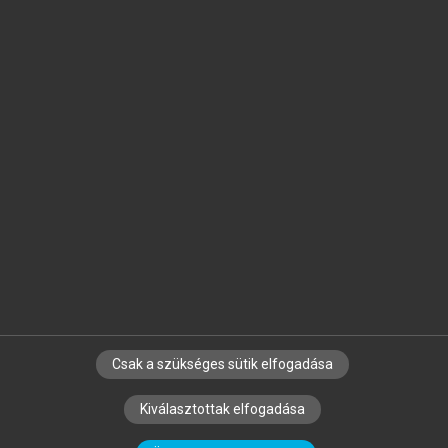
Jelöld meg a számodra fontos részeket, és
készíts
saját
jegyzeteket!
Egyéni előfizetéssel további
MeRSZ+ funkciókat
és
tartalmakat is elérhetsz.
Csak a szükséges sütik elfogadása
SZERZŐKNEK
CÉGEKNEK
KÖNYVTÁROSOKNAK
Kiválasztottak elfogadása
SZERKESZTÉSI ÉS LEKTORÁLÁSI ALAPELVEK