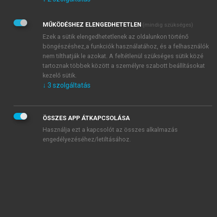
Kérek értesítést az Akadémiai Kiadó Zrt. újdonságairól,
akcióiról.
MŰKÖDÉSHEZ ELENGEDHETETLEN
(mindig szükséges)
Az
Adatkezelési tájékoztatóban
foglaltakat tudomásul
veszem és elfogadom.
Ezek a sütik elengedhetetlenek az oldalunkon történő
Az
Általános vásárlási feltételeket
, valamint a
szotar.net
és a
böngészéshez,a funkciók használatához, és a felhasználók
mersz.hu
oldalak licencszerződéseiben foglaltakat
nem tilthatják le azokat. A feltétlenül szükséges sütik közé
tudomásul veszem és elfogadom.
tartoznak többek között a személyre szabott beállításokat
kezelő sütik.
↓
3
szolgáltatás
KIPRÓBÁLOM
ÖSSZES APP ÁTKAPCSOLÁSA
Használja ezt a kapcsolót az összes alkalmazás
engedélyezéséhez/letiltásához.
MIÉRT ÉRDEMES A MERSZ ONLINE
OKOSKÖNYVTÁRAT HASZNÁLNI?