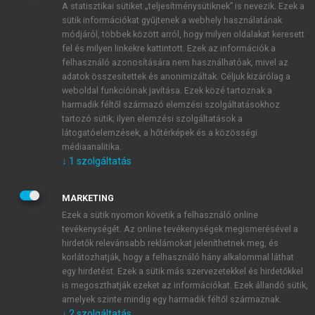
A statisztikai sütiket „teljesítménysütiknek” is nevezik. Ezek a
sütik információkat gyűjtenek a webhely használatának
módjáról, többek között arról, hogy milyen oldalakat keresett
ÚJ FIÓK LÉTREHOZÁSA
fel és milyen linkekre kattintott. Ezek az információk a
1 óra díjmentes hozzáférés
felhasználó azonosítására nem használhatóak, mivel az
adatok összesítettek és anonimizáltak. Céljuk kizárólag a
weboldal funkcióinak javítása. Ezek közé tartoznak a
E-MAIL-CÍM
harmadik féltől származó elemzési szolgáltatásokhoz
tartozó sütik; ilyen elemzési szolgáltatások a
látogatóelemzések, a hőtérképek és a közösségi
NÉV
médiaanalitika.
↓
1
szolgáltatás
JELSZÓ
MARKETING
Ezek a sütik nyomon követik a felhasználó online
tevékenységét. Az online tevékenységek megismerésével a
JELSZÓ ÚJRA
hirdetők relevánsabb reklámokat jeleníthetnek meg, és
korlátozhatják, hogy a felhasználó hány alkalommal láthat
egy hirdetést. Ezek a sütik más szervezetekkel és hirdetőkkel
is megoszthatják ezeket az információkat. Ezek állandó sütik,
Kérek értesítést a MeRSZ újdonságairól, akcióiról.
amelyek szinte mindig egy harmadik féltől származnak.
↓
2
szolgáltatás