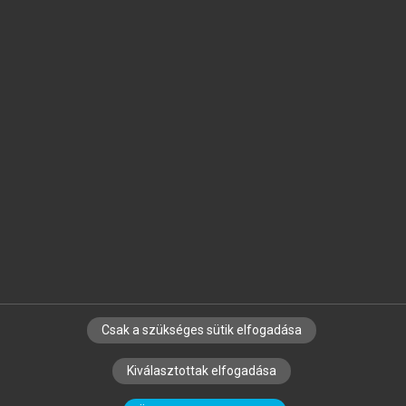
Jelöld meg a számodra fontos részeket, és
készíts
saját
jegyzeteket!
Egyéni előfizetéssel további
MeRSZ+ funkciókat
és
tartalmakat is elérhetsz.
Csak a szükséges sütik elfogadása
SZERZŐKNEK
CÉGEKNEK
KÖNYVTÁROSOKNAK
Kiválasztottak elfogadása
SZERKESZTÉSI ÉS LEKTORÁLÁSI ALAPELVEK