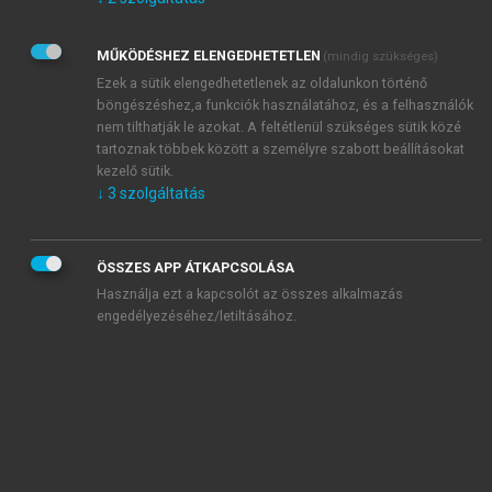
Kérek értesítést az Akadémiai Kiadó Zrt. újdonságairól,
akcióiról.
MŰKÖDÉSHEZ ELENGEDHETETLEN
(mindig szükséges)
Az
Adatkezelési tájékoztatóban
foglaltakat tudomásul
veszem és elfogadom.
Ezek a sütik elengedhetetlenek az oldalunkon történő
Az
Általános vásárlási feltételeket
, valamint a
szotar.net
és a
böngészéshez,a funkciók használatához, és a felhasználók
mersz.hu
oldalak licencszerződéseiben foglaltakat
nem tilthatják le azokat. A feltétlenül szükséges sütik közé
tudomásul veszem és elfogadom.
tartoznak többek között a személyre szabott beállításokat
kezelő sütik.
↓
3
szolgáltatás
KIPRÓBÁLOM
ÖSSZES APP ÁTKAPCSOLÁSA
Használja ezt a kapcsolót az összes alkalmazás
engedélyezéséhez/letiltásához.
MIÉRT ÉRDEMES A MERSZ ONLINE
OKOSKÖNYVTÁRAT HASZNÁLNI?