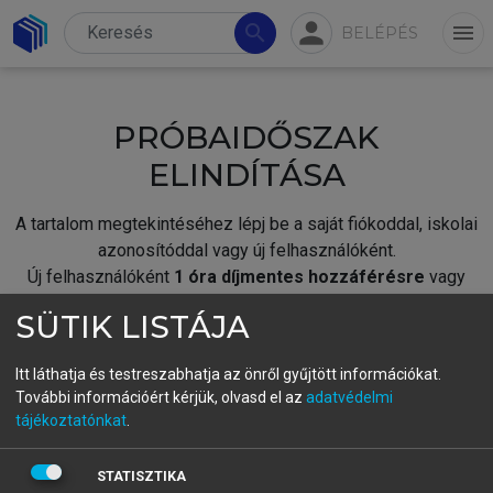
person
search
menu
BELÉPÉS
PRÓBAIDŐSZAK
ELINDÍTÁSA
A tartalom megtekintéséhez lépj be a saját fiókoddal, iskolai
azonosítóddal vagy új felhasználóként.
Új felhasználóként
1 óra díjmentes hozzáférésre
vagy
jogosult.
SÜTIK LISTÁJA
A próbaidőszak elindításához,
jelentkezz
be meglévő
fiókoddal,
vagy hozz létre új fiókot.
Itt láthatja és testreszabhatja az önről gyűjtött információkat.
További információért kérjük, olvasd el az
adatvédelmi
A regisztráció után a
próbaidőszak
automatikusan
elindul.
tájékoztatónkat
.
BELÉPÉS SAJÁT FIÓKKAL
STATISZTIKA