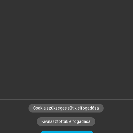
Jelöld meg a számodra fontos részeket, és
készíts
saját
jegyzeteket!
Egyéni előfizetéssel további
MeRSZ+ funkciókat
és
tartalmakat is elérhetsz.
Csak a szükséges sütik elfogadása
SZERZŐKNEK
CÉGEKNEK
KÖNYVTÁROSOKNAK
Kiválasztottak elfogadása
SZERKESZTÉSI ÉS LEKTORÁLÁSI ALAPELVEK