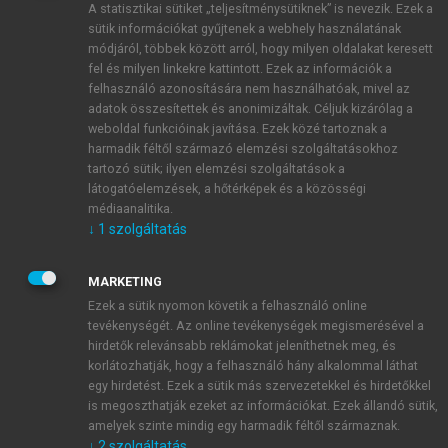
A statisztikai sütiket „teljesítménysütiknek” is nevezik. Ezek a
sütik információkat gyűjtenek a webhely használatának
módjáról, többek között arról, hogy milyen oldalakat keresett
ÚJ FIÓK LÉTREHOZÁSA
fel és milyen linkekre kattintott. Ezek az információk a
1 óra díjmentes hozzáférés
felhasználó azonosítására nem használhatóak, mivel az
adatok összesítettek és anonimizáltak. Céljuk kizárólag a
weboldal funkcióinak javítása. Ezek közé tartoznak a
E-MAIL-CÍM
harmadik féltől származó elemzési szolgáltatásokhoz
tartozó sütik; ilyen elemzési szolgáltatások a
látogatóelemzések, a hőtérképek és a közösségi
NÉV
médiaanalitika.
↓
1
szolgáltatás
JELSZÓ
MARKETING
Ezek a sütik nyomon követik a felhasználó online
tevékenységét. Az online tevékenységek megismerésével a
JELSZÓ ÚJRA
hirdetők relevánsabb reklámokat jeleníthetnek meg, és
korlátozhatják, hogy a felhasználó hány alkalommal láthat
egy hirdetést. Ezek a sütik más szervezetekkel és hirdetőkkel
is megoszthatják ezeket az információkat. Ezek állandó sütik,
Kérek értesítést a MeRSZ újdonságairól, akcióiról.
amelyek szinte mindig egy harmadik féltől származnak.
↓
2
szolgáltatás