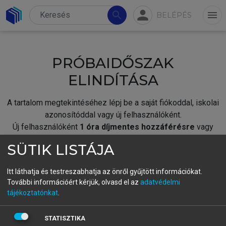
person
search
menu
BELÉPÉS
PRÓBAIDŐSZAK
ELINDÍTÁSA
A tartalom megtekintéséhez lépj be a saját fiókoddal, iskolai
azonosítóddal vagy új felhasználóként.
Új felhasználóként
1 óra díjmentes hozzáférésre
vagy
jogosult.
SÜTIK LISTÁJA
A próbaidőszak elindításához,
jelentkezz
be meglévő
fiókoddal,
vagy hozz létre új fiókot.
Itt láthatja és testreszabhatja az önről gyűjtött információkat.
További információért kérjük, olvasd el az
adatvédelmi
A regisztráció után a
próbaidőszak
automatikusan
elindul.
tájékoztatónkat
.
BELÉPÉS SAJÁT FIÓKKAL
STATISZTIKA