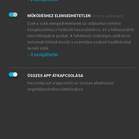
Kérek értesítést az Akadémiai Kiadó Zrt. újdonságairól,
akcióiról.
MŰKÖDÉSHEZ ELENGEDHETETLEN
(mindig szükséges)
Az
Adatkezelési tájékoztatóban
foglaltakat tudomásul
veszem és elfogadom.
Ezek a sütik elengedhetetlenek az oldalunkon történő
Az
Általános vásárlási feltételeket
, valamint a
szotar.net
és a
böngészéshez,a funkciók használatához, és a felhasználók
mersz.hu
oldalak licencszerződéseiben foglaltakat
nem tilthatják le azokat. A feltétlenül szükséges sütik közé
tudomásul veszem és elfogadom.
tartoznak többek között a személyre szabott beállításokat
kezelő sütik.
↓
3
szolgáltatás
KIPRÓBÁLOM
ÖSSZES APP ÁTKAPCSOLÁSA
Használja ezt a kapcsolót az összes alkalmazás
engedélyezéséhez/letiltásához.
MIÉRT ÉRDEMES A MERSZ ONLINE
OKOSKÖNYVTÁRAT HASZNÁLNI?