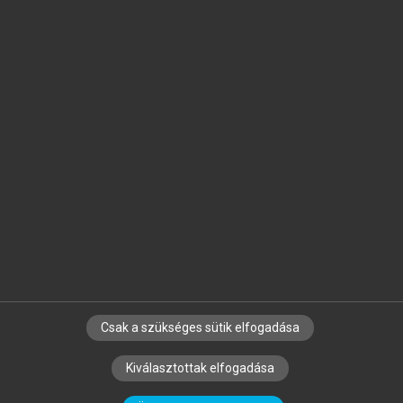
Jelöld meg a számodra fontos részeket, és
készíts
saját
jegyzeteket!
Egyéni előfizetéssel további
MeRSZ+ funkciókat
és
tartalmakat is elérhetsz.
Csak a szükséges sütik elfogadása
SZERZŐKNEK
CÉGEKNEK
KÖNYVTÁROSOKNAK
Kiválasztottak elfogadása
SZERKESZTÉSI ÉS LEKTORÁLÁSI ALAPELVEK