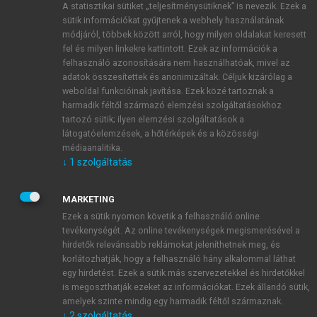
A statisztikai sütiket „teljesítménysütiknek” is nevezik. Ezek a
sütik információkat gyűjtenek a webhely használatának
módjáról, többek között arról, hogy milyen oldalakat keresett
ÚJ FIÓK LÉTREHOZÁSA
fel és milyen linkekre kattintott. Ezek az információk a
1 óra díjmentes hozzáférés
felhasználó azonosítására nem használhatóak, mivel az
adatok összesítettek és anonimizáltak. Céljuk kizárólag a
weboldal funkcióinak javítása. Ezek közé tartoznak a
E-MAIL-CÍM
harmadik féltől származó elemzési szolgáltatásokhoz
tartozó sütik; ilyen elemzési szolgáltatások a
látogatóelemzések, a hőtérképek és a közösségi
NÉV
médiaanalitika.
↓
1
szolgáltatás
JELSZÓ
MARKETING
Ezek a sütik nyomon követik a felhasználó online
tevékenységét. Az online tevékenységek megismerésével a
JELSZÓ ÚJRA
hirdetők relevánsabb reklámokat jeleníthetnek meg, és
korlátozhatják, hogy a felhasználó hány alkalommal láthat
egy hirdetést. Ezek a sütik más szervezetekkel és hirdetőkkel
is megoszthatják ezeket az információkat. Ezek állandó sütik,
Kérek értesítést a MeRSZ újdonságairól, akcióiról.
amelyek szinte mindig egy harmadik féltől származnak.
↓
2
szolgáltatás