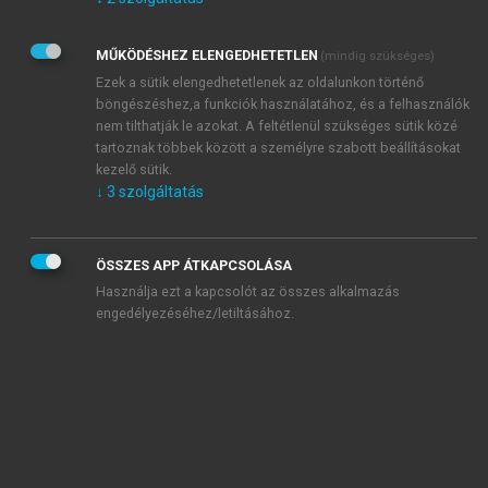
Kérek értesítést az Akadémiai Kiadó Zrt. újdonságairól,
akcióiról.
MŰKÖDÉSHEZ ELENGEDHETETLEN
(mindig szükséges)
Az
Adatkezelési tájékoztatóban
foglaltakat tudomásul
veszem és elfogadom.
Ezek a sütik elengedhetetlenek az oldalunkon történő
Az
Általános vásárlási feltételeket
, valamint a
szotar.net
és a
böngészéshez,a funkciók használatához, és a felhasználók
mersz.hu
oldalak licencszerződéseiben foglaltakat
nem tilthatják le azokat. A feltétlenül szükséges sütik közé
tudomásul veszem és elfogadom.
tartoznak többek között a személyre szabott beállításokat
kezelő sütik.
↓
3
szolgáltatás
KIPRÓBÁLOM
ÖSSZES APP ÁTKAPCSOLÁSA
Használja ezt a kapcsolót az összes alkalmazás
engedélyezéséhez/letiltásához.
MIÉRT ÉRDEMES A MERSZ ONLINE
OKOSKÖNYVTÁRAT HASZNÁLNI?