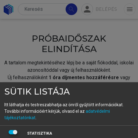
person
search
menu
BELÉPÉS
PRÓBAIDŐSZAK
ELINDÍTÁSA
A tartalom megtekintéséhez lépj be a saját fiókoddal, iskolai
azonosítóddal vagy új felhasználóként.
Új felhasználóként
1 óra díjmentes hozzáférésre
vagy
jogosult.
SÜTIK LISTÁJA
A próbaidőszak elindításához,
jelentkezz
be meglévő
fiókoddal,
vagy hozz létre új fiókot.
Itt láthatja és testreszabhatja az önről gyűjtött információkat.
További információért kérjük, olvasd el az
adatvédelmi
A regisztráció után a
próbaidőszak
automatikusan
elindul.
tájékoztatónkat
.
BELÉPÉS SAJÁT FIÓKKAL
STATISZTIKA