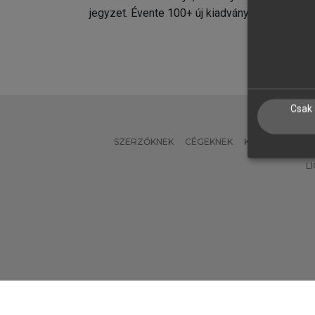
jegyzet. Évente 100+ új kiadvány.
kiadvá
Csak 
SZERZŐKNEK
CÉGEKNEK
KÖNYVTÁROSO
L
Verzió: 2.7.2