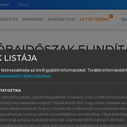
KNAK
SÚGÓ
VENCEIM
MAPPÁIM
KIVONATAIM
LETÖLTÉSEIM
ÓBAIDŐSZAK ELINDÍT
 LISTÁJA
intéséhez lépj be a saját fiókoddal, iskolai azonosítóddal vagy ú
és testreszabhatja az önről gyűjtött információkat.
További információért 
Új felhasználóként
1 óra díjmentes hozzáférésre
vagy jogosult
adatvédelmi tájékoztatónkat
.
k elindításához,
jelentkezz
be meglévő fiókoddal,
vagy hozz lé
A regisztráció után a
próbaidőszak
automatikusan
elindul.
TATISZTIKA
 statisztikai sütiket „teljesítménysütiknek” is nevezik. Ezek a sütik információka
ebhely használatának módjáról, többek között arról, hogy milyen oldalakat kere
ilyen linkekre kattintott. Ezek az információk a felhasználó azonosítására nem
ÚJ FIÓK 
ÁT FIÓKKAL
asználhatóak, mivel az adatok összesítettek és anonimizáltak. Céljuk kizáróla
1 óra díjme
unkcióinak javítása. Ezek közé tartoznak a harmadik féltől származó elemzési
zolgáltatásokhoz tartozó sütik; ilyen elemzési szolgáltatások a látogatóelemz