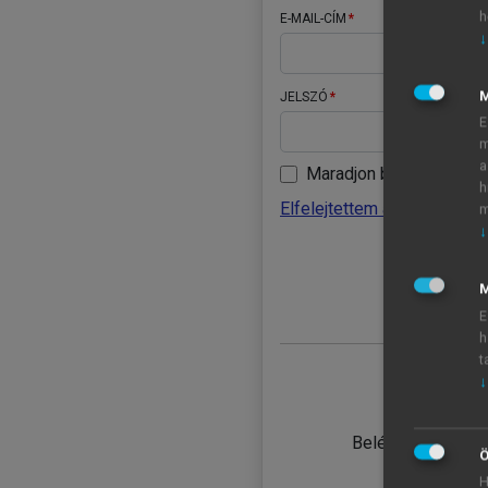
h
E-MAIL-CÍM
↓
JELSZÓ
E
m
a
Maradjon belépve
h
Elfelejtettem a jelszavamat
m
↓
BELÉ
M
E
h
t
↓
TANULÓ
Belépés intézmén
Ö
H