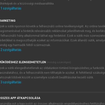
őtérképek és a közösségi médiaanalitika.
E-MAIL-CÍM
1
szolgáltatás
MARKETING
NÉV
zek a sütik nyomon követik a felhasználó online tevékenységét. Az online tev
egismerésével a hirdetők relevánsabb reklámokat jeleníthetnek meg, és korlát
 felhasználó hány alkalommal láthat egy hirdetést. Ezek a sütik más szervezete
JELSZÓ
irdetőkkel is megoszthatják ezeket az információkat. Ezek állandó sütik, amely
indig egy harmadik féltől származnak.
2
szolgáltatás
JELSZÓ ÚJRA
PÉS
ŰKÖDÉSHEZ ELENGEDHETETLEN
(mindig szükséges)
zek a sütik elengedhetetlenek az oldalunkon történő böngészéshez,a funkciók
asználatához, és a felhasználók nem tilthatják le azokat. A feltétlenül szükség
Kérek értesítést a MeRSZ új
artoznak többek között a személyre szabott beállításokat kezelő sütik.
Kérek értesítést az Akadémi
3
szolgáltatás
akcióiról.
 VAGY?
Az
Adatkezelési tájékozta
yi azonosítóval
veszem és elfogadom.
SSZES APP ÁTKAPCSOLÁSA
Az
Általános vásárlási felt
asználja ezt a kapcsolót az összes alkalmazás engedélyezéséhez/letiltásáho