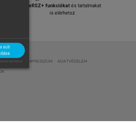
át
MeRSZ+ funkciókat
és tartalmakat
is elérhetsz.
 süti
adása
 IRÁNYELVEK
IMPRESSZUM
ADATVÉDELEM
ered by Klaro!
OK