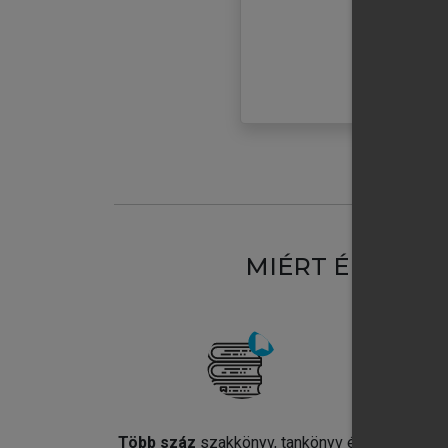
MIÉRT ÉRDEME
Több száz
szakkönyv, tankönyv és
Jel