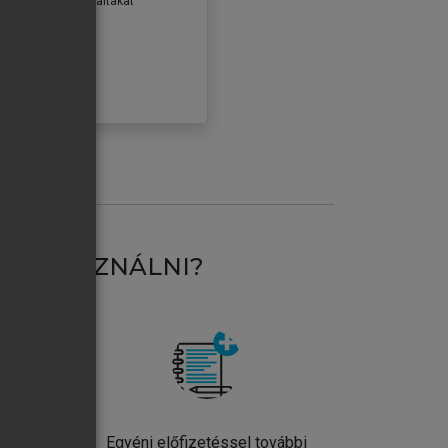
erződéseiben foglaltakat
ogadom.
ÓBÁLOM
AT HASZNÁLNI?
ntos
Egyéni előfizetéssel további