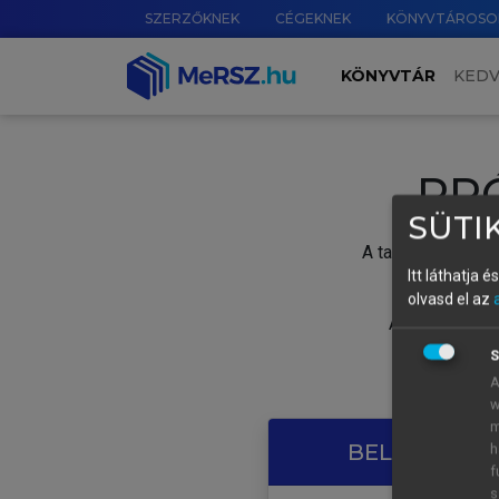
SZERZŐKNEK
CÉGEKNEK
KÖNYVTÁROSO
KÖNYVTÁR
KED
PR
SÜTIK
A tartalom megtek
Itt láthatja 
olvasd el az
A próbaidősza
S
A
w
m
BELÉPÉS SAJ
h
f
s