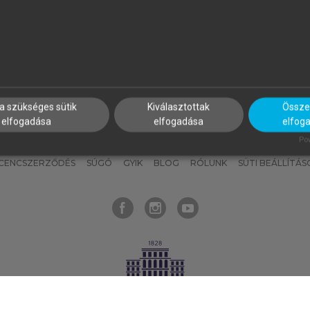
nyokat, hogy bármikor azonnal
részeket, és
készíts
saj
hozzájuk férhess!
jegyzeteket!
a szükséges sütik
Kiválasztottak
Összes
elfogadása
elfogadása
elfog
KNAK
SZERKESZTÉSI ÉS LEKTORÁLÁSI ALAPELVEK
MI – ÁLTALÁNOS
Pow
ICENCSZERZŐDÉS
SÚGÓ
GYIK
BLOG
RÓLUNK
SÜTI BEÁLLÍTÁS