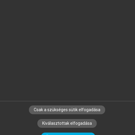
Jelöld meg a számodra fontos részeket, és
készíts
saját
jegyzeteket!
Egyéni előfizetéssel további
MeRSZ+ funkciókat
és
tartalmakat is elérhetsz.
Csak a szükséges sütik elfogadása
SZERZŐKNEK
CÉGEKNEK
KÖNYVTÁROSOKNAK
Kiválasztottak elfogadása
SZERKESZTÉSI ÉS LEKTORÁLÁSI ALAPELVEK