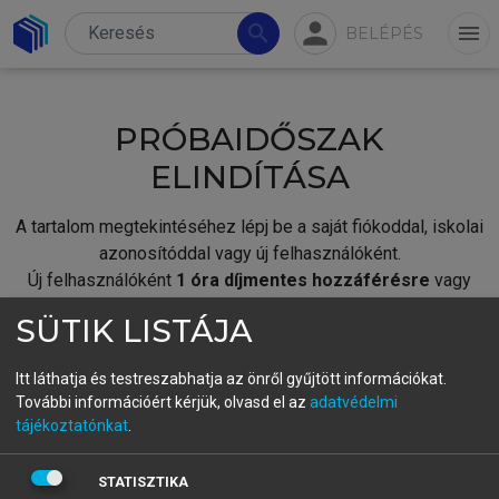
person
search
menu
BELÉPÉS
PRÓBAIDŐSZAK
ELINDÍTÁSA
A tartalom megtekintéséhez lépj be a saját fiókoddal, iskolai
azonosítóddal vagy új felhasználóként.
Új felhasználóként
1 óra díjmentes hozzáférésre
vagy
jogosult.
SÜTIK LISTÁJA
A próbaidőszak elindításához,
jelentkezz
be meglévő
fiókoddal,
vagy hozz létre új fiókot.
Itt láthatja és testreszabhatja az önről gyűjtött információkat.
További információért kérjük, olvasd el az
adatvédelmi
A regisztráció után a
próbaidőszak
automatikusan
elindul.
tájékoztatónkat
.
BELÉPÉS SAJÁT FIÓKKAL
STATISZTIKA