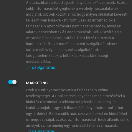
A statisztikai sütiket „teljesítménysütiknek” is nevezik. Ezek a
sütik információkat gyűjtenek a webhely használatának
módjáról, többek között arról, hogy milyen oldalakat keresett
ÚJ FIÓK LÉTREHOZÁSA
fel és milyen linkekre kattintott. Ezek az információk a
1 óra díjmentes hozzáférés
felhasználó azonosítására nem használhatóak, mivel az
adatok összesítettek és anonimizáltak. Céljuk kizárólag a
weboldal funkcióinak javítása. Ezek közé tartoznak a
E-MAIL-CÍM
harmadik féltől származó elemzési szolgáltatásokhoz
tartozó sütik; ilyen elemzési szolgáltatások a
látogatóelemzések, a hőtérképek és a közösségi
NÉV
médiaanalitika.
↓
1
szolgáltatás
JELSZÓ
MARKETING
Ezek a sütik nyomon követik a felhasználó online
tevékenységét. Az online tevékenységek megismerésével a
JELSZÓ ÚJRA
hirdetők relevánsabb reklámokat jeleníthetnek meg, és
korlátozhatják, hogy a felhasználó hány alkalommal láthat
egy hirdetést. Ezek a sütik más szervezetekkel és hirdetőkkel
is megoszthatják ezeket az információkat. Ezek állandó sütik,
Kérek értesítést a MeRSZ újdonságairól, akcióiról.
amelyek szinte mindig egy harmadik féltől származnak.
↓
2
szolgáltatás