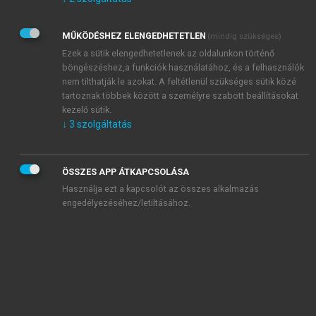
Kérek értesítést az Akadémiai Kiadó Zrt. újdonságairól,
akcióiról.
MŰKÖDÉSHEZ ELENGEDHETETLEN
(mindig szükséges)
Az
Adatkezelési tájékoztatóban
foglaltakat tudomásul
veszem és elfogadom.
Ezek a sütik elengedhetetlenek az oldalunkon történő
Az
Általános vásárlási feltételeket
, valamint a
szotar.net
és a
böngészéshez,a funkciók használatához, és a felhasználók
mersz.hu
oldalak licencszerződéseiben foglaltakat
nem tilthatják le azokat. A feltétlenül szükséges sütik közé
tudomásul veszem és elfogadom.
tartoznak többek között a személyre szabott beállításokat
kezelő sütik.
↓
3
szolgáltatás
KIPRÓBÁLOM
ÖSSZES APP ÁTKAPCSOLÁSA
Használja ezt a kapcsolót az összes alkalmazás
engedélyezéséhez/letiltásához.
MIÉRT ÉRDEMES A MERSZ ONLINE
OKOSKÖNYVTÁRAT HASZNÁLNI?