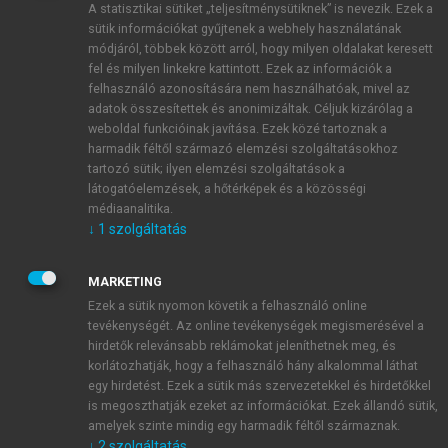
A statisztikai sütiket „teljesítménysütiknek” is nevezik. Ezek a
sütik információkat gyűjtenek a webhely használatának
módjáról, többek között arról, hogy milyen oldalakat keresett
ÚJ FIÓK LÉTREHOZÁSA
fel és milyen linkekre kattintott. Ezek az információk a
1 óra díjmentes hozzáférés
felhasználó azonosítására nem használhatóak, mivel az
adatok összesítettek és anonimizáltak. Céljuk kizárólag a
weboldal funkcióinak javítása. Ezek közé tartoznak a
E-MAIL-CÍM
harmadik féltől származó elemzési szolgáltatásokhoz
tartozó sütik; ilyen elemzési szolgáltatások a
látogatóelemzések, a hőtérképek és a közösségi
NÉV
médiaanalitika.
↓
1
szolgáltatás
JELSZÓ
MARKETING
Ezek a sütik nyomon követik a felhasználó online
tevékenységét. Az online tevékenységek megismerésével a
JELSZÓ ÚJRA
hirdetők relevánsabb reklámokat jeleníthetnek meg, és
korlátozhatják, hogy a felhasználó hány alkalommal láthat
egy hirdetést. Ezek a sütik más szervezetekkel és hirdetőkkel
is megoszthatják ezeket az információkat. Ezek állandó sütik,
Kérek értesítést a MeRSZ újdonságairól, akcióiról.
amelyek szinte mindig egy harmadik féltől származnak.
↓
2
szolgáltatás