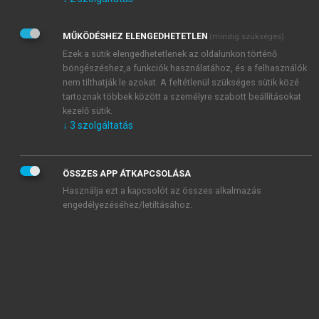
Kérek értesítést az Akadémiai Kiadó Zrt. újdonságairól,
akcióiról.
MŰKÖDÉSHEZ ELENGEDHETETLEN
(mindig szükséges)
Az
Adatkezelési tájékoztatóban
foglaltakat tudomásul
veszem és elfogadom.
Ezek a sütik elengedhetetlenek az oldalunkon történő
Az
Általános vásárlási feltételeket
, valamint a
szotar.net
és a
böngészéshez,a funkciók használatához, és a felhasználók
mersz.hu
oldalak licencszerződéseiben foglaltakat
nem tilthatják le azokat. A feltétlenül szükséges sütik közé
tudomásul veszem és elfogadom.
tartoznak többek között a személyre szabott beállításokat
kezelő sütik.
↓
3
szolgáltatás
KIPRÓBÁLOM
ÖSSZES APP ÁTKAPCSOLÁSA
Használja ezt a kapcsolót az összes alkalmazás
engedélyezéséhez/letiltásához.
MIÉRT ÉRDEMES A MERSZ ONLINE
OKOSKÖNYVTÁRAT HASZNÁLNI?