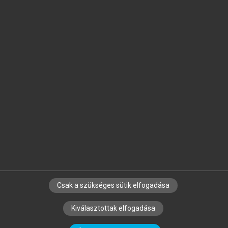
Jelöld meg a számodra fontos részeket, és
készíts
saját
jegyzeteket!
Egyéni előfizetéssel további
MeRSZ+ funkciókat
és
tartalmakat is elérhetsz.
Csak a szükséges sütik elfogadása
SZERZŐKNEK
CÉGEKNEK
KÖNYVTÁROSOKNAK
Kiválasztottak elfogadása
SZERKESZTÉSI ÉS LEKTORÁLÁSI ALAPELVEK