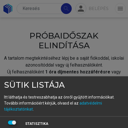
person
search
menu
BELÉPÉS
PRÓBAIDŐSZAK
ELINDÍTÁSA
A tartalom megtekintéséhez lépj be a saját fiókoddal, iskolai
azonosítóddal vagy új felhasználóként.
Új felhasználóként
1 óra díjmentes hozzáférésre
vagy
jogosult.
SÜTIK LISTÁJA
A próbaidőszak elindításához,
jelentkezz
be meglévő
fiókoddal,
vagy hozz létre új fiókot.
Itt láthatja és testreszabhatja az önről gyűjtött információkat.
További információért kérjük, olvasd el az
adatvédelmi
A regisztráció után a
próbaidőszak
automatikusan
elindul.
tájékoztatónkat
.
BELÉPÉS SAJÁT FIÓKKAL
STATISZTIKA