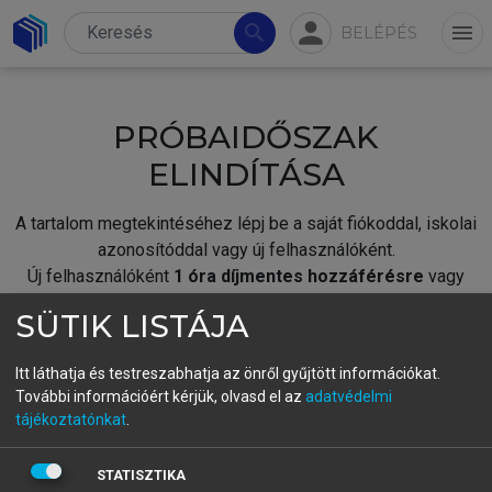
person
search
menu
BELÉPÉS
PRÓBAIDŐSZAK
ELINDÍTÁSA
A tartalom megtekintéséhez lépj be a saját fiókoddal, iskolai
azonosítóddal vagy új felhasználóként.
Új felhasználóként
1 óra díjmentes hozzáférésre
vagy
jogosult.
SÜTIK LISTÁJA
A próbaidőszak elindításához,
jelentkezz
be meglévő
fiókoddal,
vagy hozz létre új fiókot.
Itt láthatja és testreszabhatja az önről gyűjtött információkat.
További információért kérjük, olvasd el az
adatvédelmi
A regisztráció után a
próbaidőszak
automatikusan
elindul.
tájékoztatónkat
.
BELÉPÉS SAJÁT FIÓKKAL
STATISZTIKA