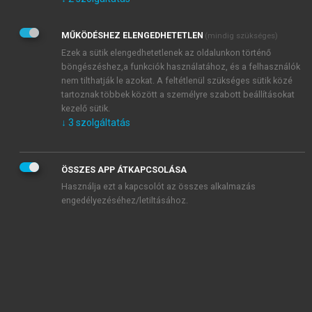
Kérek értesítést az Akadémiai Kiadó Zrt. újdonságairól,
akcióiról.
MŰKÖDÉSHEZ ELENGEDHETETLEN
(mindig szükséges)
Az
Adatkezelési tájékoztatóban
foglaltakat tudomásul
veszem és elfogadom.
Ezek a sütik elengedhetetlenek az oldalunkon történő
Az
Általános vásárlási feltételeket
, valamint a
szotar.net
és a
böngészéshez,a funkciók használatához, és a felhasználók
mersz.hu
oldalak licencszerződéseiben foglaltakat
nem tilthatják le azokat. A feltétlenül szükséges sütik közé
tudomásul veszem és elfogadom.
tartoznak többek között a személyre szabott beállításokat
kezelő sütik.
↓
3
szolgáltatás
KIPRÓBÁLOM
ÖSSZES APP ÁTKAPCSOLÁSA
Használja ezt a kapcsolót az összes alkalmazás
engedélyezéséhez/letiltásához.
MIÉRT ÉRDEMES A MERSZ ONLINE
OKOSKÖNYVTÁRAT HASZNÁLNI?