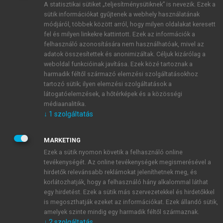
A statisztikai sütiket „teljesítménysütiknek” is nevezik. Ezek a
sütik információkat gyűjtenek a webhely használatának
módjáról, többek között arról, hogy milyen oldalakat keresett
ÚJ FIÓK LÉTREHOZÁSA
fel és milyen linkekre kattintott. Ezek az információk a
1 óra díjmentes hozzáférés
felhasználó azonosítására nem használhatóak, mivel az
adatok összesítettek és anonimizáltak. Céljuk kizárólag a
weboldal funkcióinak javítása. Ezek közé tartoznak a
E-MAIL-CÍM
harmadik féltől származó elemzési szolgáltatásokhoz
tartozó sütik; ilyen elemzési szolgáltatások a
látogatóelemzések, a hőtérképek és a közösségi
NÉV
médiaanalitika.
↓
1
szolgáltatás
JELSZÓ
MARKETING
Ezek a sütik nyomon követik a felhasználó online
tevékenységét. Az online tevékenységek megismerésével a
JELSZÓ ÚJRA
hirdetők relevánsabb reklámokat jeleníthetnek meg, és
korlátozhatják, hogy a felhasználó hány alkalommal láthat
egy hirdetést. Ezek a sütik más szervezetekkel és hirdetőkkel
is megoszthatják ezeket az információkat. Ezek állandó sütik,
Kérek értesítést a MeRSZ újdonságairól, akcióiról.
amelyek szinte mindig egy harmadik féltől származnak.
↓
2
szolgáltatás