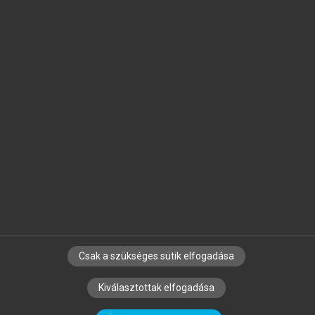
Jelöld meg a számodra fontos részeket, és
készíts
saját
jegyzeteket!
Egyéni előfizetéssel további
MeRSZ+ funkciókat
és
tartalmakat is elérhetsz.
Csak a szükséges sütik elfogadása
SZERZŐKNEK
CÉGEKNEK
KÖNYVTÁROSOKNAK
Kiválasztottak elfogadása
SZERKESZTÉSI ÉS LEKTORÁLÁSI ALAPELVEK