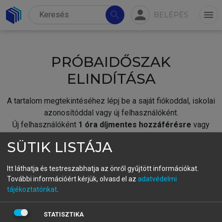
person
search
menu
BELÉPÉS
PRÓBAIDŐSZAK
ELINDÍTÁSA
A tartalom megtekintéséhez lépj be a saját fiókoddal, iskolai
azonosítóddal vagy új felhasználóként.
Új felhasználóként
1 óra díjmentes hozzáférésre
vagy
jogosult.
SÜTIK LISTÁJA
A próbaidőszak elindításához,
jelentkezz
be meglévő
fiókoddal,
vagy hozz létre új fiókot.
Itt láthatja és testreszabhatja az önről gyűjtött információkat.
További információért kérjük, olvasd el az
adatvédelmi
A regisztráció után a
próbaidőszak
automatikusan
elindul.
tájékoztatónkat
.
BELÉPÉS SAJÁT FIÓKKAL
STATISZTIKA