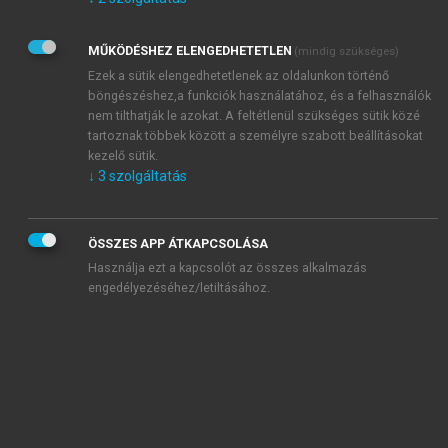
Kérek értesítést az Akadémiai Kiadó Zrt. újdonságairól,
akcióiról.
MŰKÖDÉSHEZ ELENGEDHETETLEN
(mindig szükséges)
Az
Adatkezelési tájékoztatóban
foglaltakat tudomásul
veszem és elfogadom.
Ezek a sütik elengedhetetlenek az oldalunkon történő
Az
Általános vásárlási feltételeket
, valamint a
szotar.net
és a
böngészéshez,a funkciók használatához, és a felhasználók
mersz.hu
oldalak licencszerződéseiben foglaltakat
nem tilthatják le azokat. A feltétlenül szükséges sütik közé
tudomásul veszem és elfogadom.
tartoznak többek között a személyre szabott beállításokat
kezelő sütik.
↓
3
szolgáltatás
KIPRÓBÁLOM
ÖSSZES APP ÁTKAPCSOLÁSA
Használja ezt a kapcsolót az összes alkalmazás
engedélyezéséhez/letiltásához.
MIÉRT ÉRDEMES A MERSZ ONLINE
OKOSKÖNYVTÁRAT HASZNÁLNI?