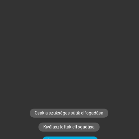
Jelöld meg a számodra fontos részeket, és
készíts
saját
jegyzeteket!
Egyéni előfizetéssel további
MeRSZ+ funkciókat
és
tartalmakat is elérhetsz.
Csak a szükséges sütik elfogadása
SZERZŐKNEK
CÉGEKNEK
KÖNYVTÁROSOKNAK
Kiválasztottak elfogadása
SZERKESZTÉSI ÉS LEKTORÁLÁSI ALAPELVEK