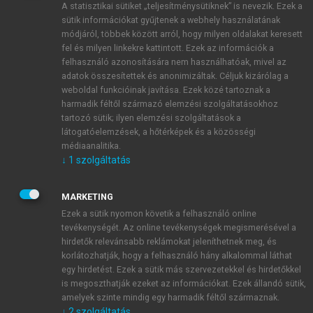
A statisztikai sütiket „teljesítménysütiknek” is nevezik. Ezek a
sütik információkat gyűjtenek a webhely használatának
módjáról, többek között arról, hogy milyen oldalakat keresett
ÚJ FIÓK LÉTREHOZÁSA
fel és milyen linkekre kattintott. Ezek az információk a
1 óra díjmentes hozzáférés
felhasználó azonosítására nem használhatóak, mivel az
adatok összesítettek és anonimizáltak. Céljuk kizárólag a
weboldal funkcióinak javítása. Ezek közé tartoznak a
E-MAIL-CÍM
harmadik féltől származó elemzési szolgáltatásokhoz
tartozó sütik; ilyen elemzési szolgáltatások a
látogatóelemzések, a hőtérképek és a közösségi
NÉV
médiaanalitika.
↓
1
szolgáltatás
JELSZÓ
MARKETING
Ezek a sütik nyomon követik a felhasználó online
tevékenységét. Az online tevékenységek megismerésével a
JELSZÓ ÚJRA
hirdetők relevánsabb reklámokat jeleníthetnek meg, és
korlátozhatják, hogy a felhasználó hány alkalommal láthat
egy hirdetést. Ezek a sütik más szervezetekkel és hirdetőkkel
is megoszthatják ezeket az információkat. Ezek állandó sütik,
Kérek értesítést a MeRSZ újdonságairól, akcióiról.
amelyek szinte mindig egy harmadik féltől származnak.
↓
2
szolgáltatás