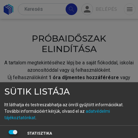
person
search
menu
BELÉPÉS
PRÓBAIDŐSZAK
ELINDÍTÁSA
A tartalom megtekintéséhez lépj be a saját fiókoddal, iskolai
azonosítóddal vagy új felhasználóként.
Új felhasználóként
1 óra díjmentes hozzáférésre
vagy
jogosult.
SÜTIK LISTÁJA
A próbaidőszak elindításához,
jelentkezz
be meglévő
fiókoddal,
vagy hozz létre új fiókot.
Itt láthatja és testreszabhatja az önről gyűjtött információkat.
További információért kérjük, olvasd el az
adatvédelmi
A regisztráció után a
próbaidőszak
automatikusan
elindul.
tájékoztatónkat
.
BELÉPÉS SAJÁT FIÓKKAL
STATISZTIKA