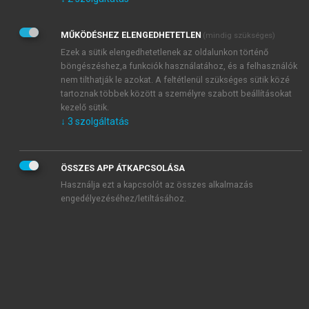
Kérek értesítést az Akadémiai Kiadó Zrt. újdonságairól,
akcióiról.
MŰKÖDÉSHEZ ELENGEDHETETLEN
(mindig szükséges)
Az
Adatkezelési tájékoztatóban
foglaltakat tudomásul
veszem és elfogadom.
Ezek a sütik elengedhetetlenek az oldalunkon történő
Az
Általános vásárlási feltételeket
, valamint a
szotar.net
és a
böngészéshez,a funkciók használatához, és a felhasználók
mersz.hu
oldalak licencszerződéseiben foglaltakat
nem tilthatják le azokat. A feltétlenül szükséges sütik közé
tudomásul veszem és elfogadom.
tartoznak többek között a személyre szabott beállításokat
kezelő sütik.
↓
3
szolgáltatás
KIPRÓBÁLOM
ÖSSZES APP ÁTKAPCSOLÁSA
Használja ezt a kapcsolót az összes alkalmazás
engedélyezéséhez/letiltásához.
MIÉRT ÉRDEMES A MERSZ ONLINE
OKOSKÖNYVTÁRAT HASZNÁLNI?