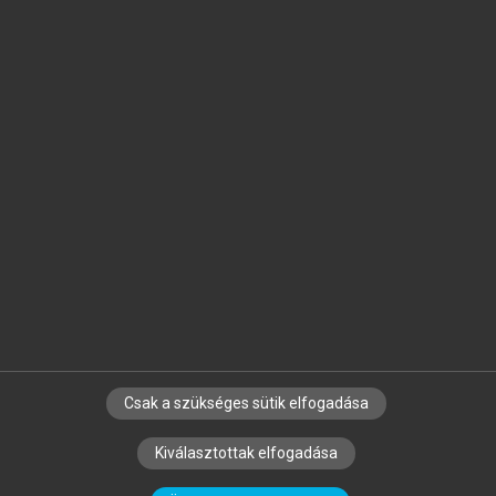
Jelöld meg a számodra fontos részeket, és
készíts
saját
jegyzeteket!
Egyéni előfizetéssel további
MeRSZ+ funkciókat
és
tartalmakat is elérhetsz.
Csak a szükséges sütik elfogadása
SZERZŐKNEK
CÉGEKNEK
KÖNYVTÁROSOKNAK
Kiválasztottak elfogadása
SZERKESZTÉSI ÉS LEKTORÁLÁSI ALAPELVEK