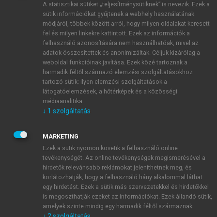
A statisztikai sütiket „teljesítménysütiknek” is nevezik. Ezek a
sütik információkat gyűjtenek a webhely használatának
módjáról, többek között arról, hogy milyen oldalakat keresett
ÚJ FIÓK LÉTREHOZÁSA
fel és milyen linkekre kattintott. Ezek az információk a
1 óra díjmentes hozzáférés
felhasználó azonosítására nem használhatóak, mivel az
adatok összesítettek és anonimizáltak. Céljuk kizárólag a
weboldal funkcióinak javítása. Ezek közé tartoznak a
E-MAIL-CÍM
harmadik féltől származó elemzési szolgáltatásokhoz
tartozó sütik; ilyen elemzési szolgáltatások a
látogatóelemzések, a hőtérképek és a közösségi
NÉV
médiaanalitika.
↓
1
szolgáltatás
JELSZÓ
MARKETING
Ezek a sütik nyomon követik a felhasználó online
tevékenységét. Az online tevékenységek megismerésével a
JELSZÓ ÚJRA
hirdetők relevánsabb reklámokat jeleníthetnek meg, és
korlátozhatják, hogy a felhasználó hány alkalommal láthat
egy hirdetést. Ezek a sütik más szervezetekkel és hirdetőkkel
is megoszthatják ezeket az információkat. Ezek állandó sütik,
Kérek értesítést a MeRSZ újdonságairól, akcióiról.
amelyek szinte mindig egy harmadik féltől származnak.
↓
2
szolgáltatás