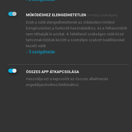
Kérek értesítést az Akadémiai Kiadó Zrt. újdonságairól,
akcióiról.
MŰKÖDÉSHEZ ELENGEDHETETLEN
(mindig szükséges)
Az
Adatkezelési tájékoztatóban
foglaltakat tudomásul
veszem és elfogadom.
Ezek a sütik elengedhetetlenek az oldalunkon történő
Az
Általános vásárlási feltételeket
, valamint a
szotar.net
és a
böngészéshez,a funkciók használatához, és a felhasználók
mersz.hu
oldalak licencszerződéseiben foglaltakat
nem tilthatják le azokat. A feltétlenül szükséges sütik közé
tudomásul veszem és elfogadom.
tartoznak többek között a személyre szabott beállításokat
kezelő sütik.
↓
3
szolgáltatás
KIPRÓBÁLOM
ÖSSZES APP ÁTKAPCSOLÁSA
Használja ezt a kapcsolót az összes alkalmazás
engedélyezéséhez/letiltásához.
MIÉRT ÉRDEMES A MERSZ ONLINE
OKOSKÖNYVTÁRAT HASZNÁLNI?