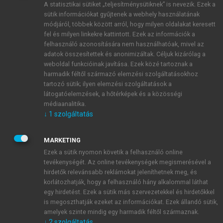
A statisztikai sütiket „teljesítménysütiknek” is nevezik. Ezek a
sütik információkat gyűjtenek a webhely használatának
módjáról, többek között arról, hogy milyen oldalakat keresett
ÚJ FIÓK LÉTREHOZÁSA
fel és milyen linkekre kattintott. Ezek az információk a
1 óra díjmentes hozzáférés
felhasználó azonosítására nem használhatóak, mivel az
adatok összesítettek és anonimizáltak. Céljuk kizárólag a
weboldal funkcióinak javítása. Ezek közé tartoznak a
E-MAIL-CÍM
harmadik féltől származó elemzési szolgáltatásokhoz
tartozó sütik; ilyen elemzési szolgáltatások a
látogatóelemzések, a hőtérképek és a közösségi
NÉV
médiaanalitika.
↓
1
szolgáltatás
JELSZÓ
MARKETING
Ezek a sütik nyomon követik a felhasználó online
tevékenységét. Az online tevékenységek megismerésével a
JELSZÓ ÚJRA
hirdetők relevánsabb reklámokat jeleníthetnek meg, és
korlátozhatják, hogy a felhasználó hány alkalommal láthat
egy hirdetést. Ezek a sütik más szervezetekkel és hirdetőkkel
is megoszthatják ezeket az információkat. Ezek állandó sütik,
Kérek értesítést a MeRSZ újdonságairól, akcióiról.
amelyek szinte mindig egy harmadik féltől származnak.
↓
2
szolgáltatás