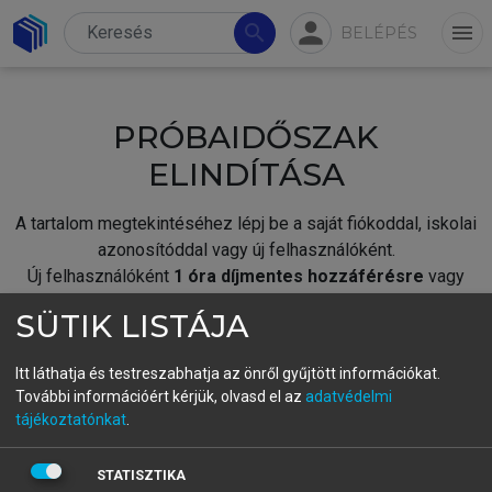
person
search
menu
BELÉPÉS
PRÓBAIDŐSZAK
ELINDÍTÁSA
A tartalom megtekintéséhez lépj be a saját fiókoddal, iskolai
azonosítóddal vagy új felhasználóként.
Új felhasználóként
1 óra díjmentes hozzáférésre
vagy
jogosult.
SÜTIK LISTÁJA
A próbaidőszak elindításához,
jelentkezz
be meglévő
fiókoddal,
vagy hozz létre új fiókot.
Itt láthatja és testreszabhatja az önről gyűjtött információkat.
További információért kérjük, olvasd el az
adatvédelmi
A regisztráció után a
próbaidőszak
automatikusan
elindul.
tájékoztatónkat
.
BELÉPÉS SAJÁT FIÓKKAL
STATISZTIKA