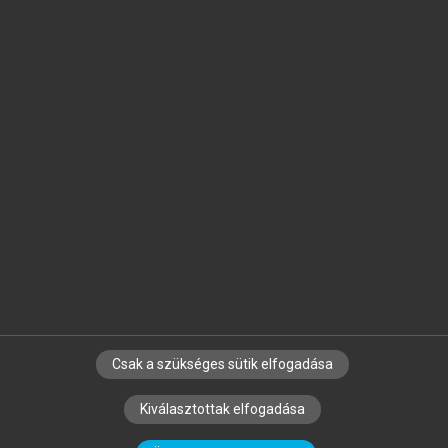
Jelöld meg a számodra fontos részeket, és
készíts
saját
jegyzeteket!
Egyéni előfizetéssel további
MeRSZ+ funkciókat
és
tartalmakat is elérhetsz.
Csak a szükséges sütik elfogadása
SZERZŐKNEK
CÉGEKNEK
KÖNYVTÁROSOKNAK
Kiválasztottak elfogadása
SZERKESZTÉSI ÉS LEKTORÁLÁSI ALAPELVEK