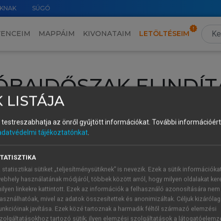
KNAK
SÚGÓ
VENCEIM
MAPPÁIM
KIVONATAIM
LETÖLTÉSEIM
ÓBAIDŐSZAK ELINDÍT
 LISTÁJA
intéséhez lépj be a saját fiókoddal, iskolai azonosítóddal vagy ú
és testreszabhatja az önről gyűjtött információkat.
További információért 
Új felhasználóként
1 óra díjmentes hozzáférésre
vagy jogosult
adatvédelmi tájékoztatónkat
.
k elindításához,
jelentkezz
be meglévő fiókoddal,
vagy hozz lé
A regisztráció után a
próbaidőszak
automatikusan
elindul.
TATISZTIKA
 statisztikai sütiket „teljesítménysütiknek” is nevezik. Ezek a sütik információka
ebhely használatának módjáról, többek között arról, hogy milyen oldalakat kere
ilyen linkekre kattintott. Ezek az információk a felhasználó azonosítására nem
ÚJ FIÓK 
ÁT FIÓKKAL
asználhatóak, mivel az adatok összesítettek és anonimizáltak. Céljuk kizáróla
1 óra díjme
unkcióinak javítása. Ezek közé tartoznak a harmadik féltől származó elemzési
zolgáltatásokhoz tartozó sütik; ilyen elemzési szolgáltatások a látogatóelemz