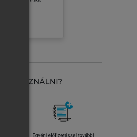
erződéseiben foglaltakat
ogadom.
ÓBÁLOM
AT HASZNÁLNI?
ntos
Egyéni előfizetéssel további