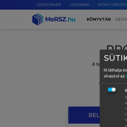
SZERZŐKNEK
CÉGEKNEK
KÖNYVTÁROSO
KÖNYVTÁR
KED
PR
SÜTIK
A tartalom megtek
Itt láthatja 
olvasd el az
A próbaidősza
S
A
w
m
BELÉPÉS SAJ
h
f
s