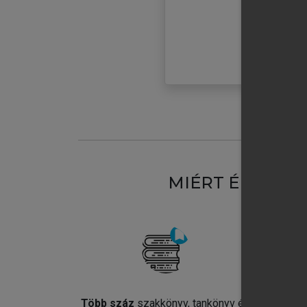
MIÉRT ÉRDEME
Több száz
szakkönyv, tankönyv és
Jel