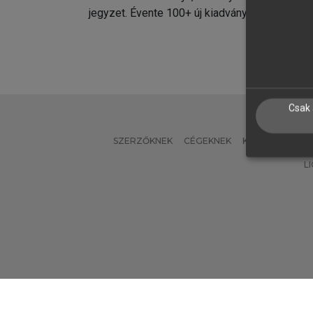
jegyzet. Évente 100+ új kiadvány.
kiadvá
Csak 
SZERZŐKNEK
CÉGEKNEK
KÖNYVTÁROSO
L
Verzió: 2.7.2