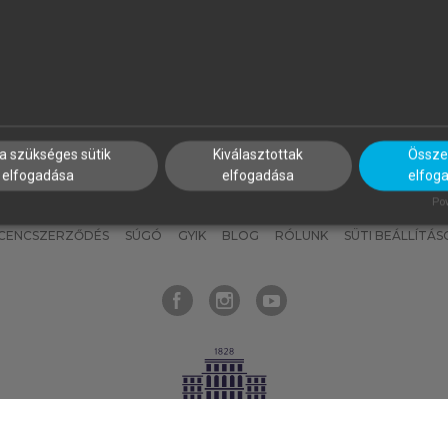
nyokat, hogy bármikor azonnal
részeket, és
készíts
saj
hozzájuk férhess!
jegyzeteket!
a szükséges sütik
Kiválasztottak
Összes
elfogadása
elfogadása
elfog
KNAK
SZERKESZTÉSI ÉS LEKTORÁLÁSI ALAPELVEK
MI – ÁLTALÁNOS
Pow
ICENCSZERZŐDÉS
SÚGÓ
GYIK
BLOG
RÓLUNK
SÜTI BEÁLLÍTÁS