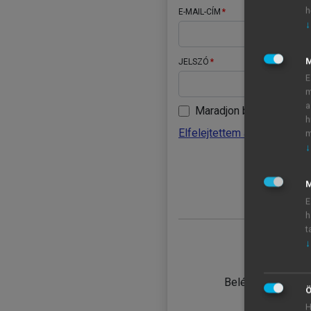
h
E-MAIL-CÍM
↓
JELSZÓ
E
m
a
Maradjon belépve
h
Elfelejtettem a jelszavamat
m
↓
BELÉ
M
E
h
t
↓
TANULÓ
Belépés intézmén
Ö
H