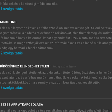
őtérképek és a közösségi médiaanalitika.
E-MAIL-CÍM
1
szolgáltatás
MARKETING
NÉV
zek a sütik nyomon követik a felhasználó online tevékenységét. Az online tev
egismerésével a hirdetők relevánsabb reklámokat jeleníthetnek meg, és korlát
 felhasználó hány alkalommal láthat egy hirdetést. Ezek a sütik más szervezete
JELSZÓ
irdetőkkel is megoszthatják ezeket az információkat. Ezek állandó sütik, amely
indig egy harmadik féltől származnak.
2
szolgáltatás
JELSZÓ ÚJRA
PÉS
ŰKÖDÉSHEZ ELENGEDHETETLEN
(mindig szükséges)
zek a sütik elengedhetetlenek az oldalunkon történő böngészéshez,a funkciók
asználatához, és a felhasználók nem tilthatják le azokat. A feltétlenül szükség
Kérek értesítést a MeRSZ új
artoznak többek között a személyre szabott beállításokat kezelő sütik.
Kérek értesítést az Akadémi
3
szolgáltatás
akcióiról.
 VAGY?
Az
Adatkezelési tájékozta
yi azonosítóval
veszem és elfogadom.
SSZES APP ÁTKAPCSOLÁSA
Az
Általános vásárlási felt
asználja ezt a kapcsolót az összes alkalmazás engedélyezéséhez/letiltásáho