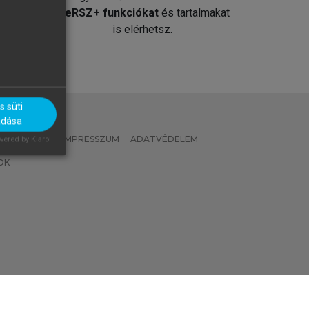
át
MeRSZ+ funkciókat
és tartalmakat
is elérhetsz.
 süti
adása
 IRÁNYELVEK
IMPRESSZUM
ADATVÉDELEM
ered by Klaro!
OK