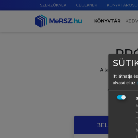
SZERZŐKNEK
CÉGEKNEK
KÖNYVTÁROSO
KÖNYVTÁR
KED
PR
SÜTIK
A tartalom megtek
Itt láthatja 
olvasd el az
A próbaidősza
S
A
w
m
BELÉPÉS SAJ
h
f
s