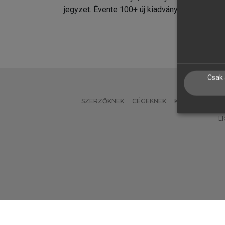
jegyzet. Évente 100+ új kiadvány.
kiadvá
Csak 
SZERZŐKNEK
CÉGEKNEK
KÖNYVTÁROSO
L
Verzió: 2.7.2