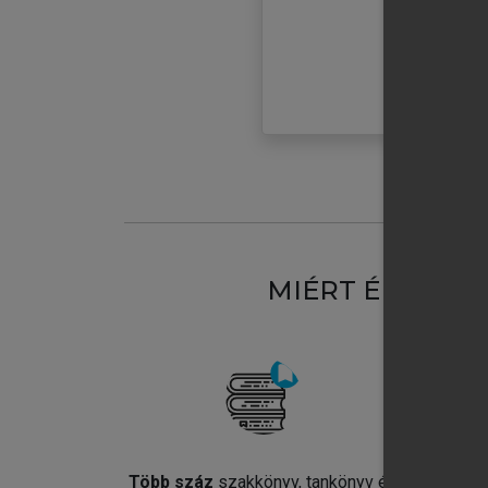
MIÉRT ÉRDEME
Több száz
szakkönyv, tankönyv és
Jel