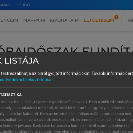
KNAK
SÚGÓ
VENCEIM
MAPPÁIM
KIVONATAIM
LETÖLTÉSEIM
ÓBAIDŐSZAK ELINDÍT
 LISTÁJA
intéséhez lépj be a saját fiókoddal, iskolai azonosítóddal vagy ú
és testreszabhatja az önről gyűjtött információkat.
További információért 
Új felhasználóként
1 óra díjmentes hozzáférésre
vagy jogosult
adatvédelmi tájékoztatónkat
.
k elindításához,
jelentkezz
be meglévő fiókoddal,
vagy hozz lé
A regisztráció után a
próbaidőszak
automatikusan
elindul.
TATISZTIKA
 statisztikai sütiket „teljesítménysütiknek” is nevezik. Ezek a sütik információka
ebhely használatának módjáról, többek között arról, hogy milyen oldalakat kere
ilyen linkekre kattintott. Ezek az információk a felhasználó azonosítására nem
ÚJ FIÓK 
ÁT FIÓKKAL
asználhatóak, mivel az adatok összesítettek és anonimizáltak. Céljuk kizáróla
1 óra díjme
unkcióinak javítása. Ezek közé tartoznak a harmadik féltől származó elemzési
zolgáltatásokhoz tartozó sütik; ilyen elemzési szolgáltatások a látogatóelemz