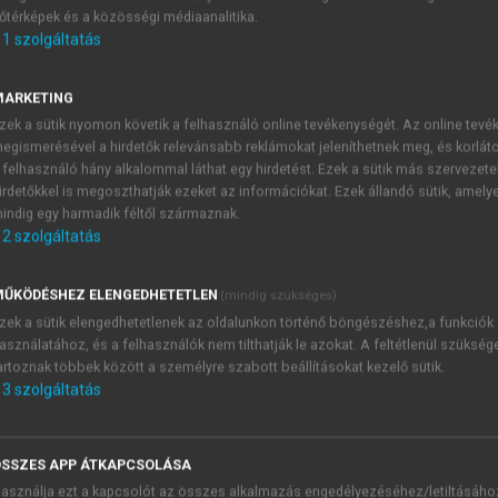
őtérképek és a közösségi médiaanalitika.
E-MAIL-CÍM
1
szolgáltatás
MARKETING
NÉV
zek a sütik nyomon követik a felhasználó online tevékenységét. Az online tev
egismerésével a hirdetők relevánsabb reklámokat jeleníthetnek meg, és korlát
 felhasználó hány alkalommal láthat egy hirdetést. Ezek a sütik más szervezete
JELSZÓ
irdetőkkel is megoszthatják ezeket az információkat. Ezek állandó sütik, amely
indig egy harmadik féltől származnak.
2
szolgáltatás
JELSZÓ ÚJRA
PÉS
ŰKÖDÉSHEZ ELENGEDHETETLEN
(mindig szükséges)
zek a sütik elengedhetetlenek az oldalunkon történő böngészéshez,a funkciók
asználatához, és a felhasználók nem tilthatják le azokat. A feltétlenül szükség
Kérek értesítést a MeRSZ új
artoznak többek között a személyre szabott beállításokat kezelő sütik.
Kérek értesítést az Akadémi
3
szolgáltatás
akcióiról.
 VAGY?
Az
Adatkezelési tájékozta
yi azonosítóval
veszem és elfogadom.
SSZES APP ÁTKAPCSOLÁSA
Az
Általános vásárlási felt
asználja ezt a kapcsolót az összes alkalmazás engedélyezéséhez/letiltásáho