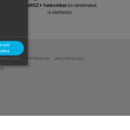
át
MeRSZ+ funkciókat
és tartalmakat
is elérhetsz.
 süti
adása
 IRÁNYELVEK
IMPRESSZUM
ADATVÉDELEM
ered by Klaro!
OK