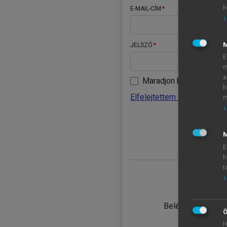
h
E-MAIL-CÍM
↓
JELSZÓ
E
m
a
Maradjon belépve
h
Elfelejtettem a jelszavamat
m
↓
BELÉ
M
E
h
t
↓
TANULÓ
Belépés intézmén
Ö
H