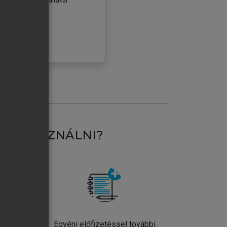
erződéseiben foglaltakat
ogadom.
ÓBÁLOM
AT HASZNÁLNI?
ntos
Egyéni előfizetéssel további