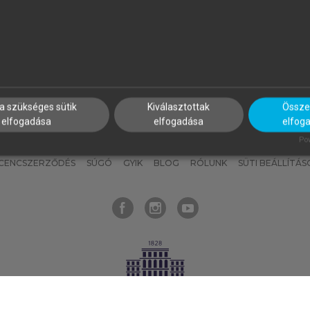
nyokat, hogy bármikor azonnal
részeket, és
készíts
saj
hozzájuk férhess!
jegyzeteket!
a szükséges sütik
Kiválasztottak
Összes
elfogadása
elfogadása
elfog
KNAK
SZERKESZTÉSI ÉS LEKTORÁLÁSI ALAPELVEK
MI – ÁLTALÁNOS
Pow
ICENCSZERZŐDÉS
SÚGÓ
GYIK
BLOG
RÓLUNK
SÜTI BEÁLLÍTÁS