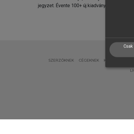
jegyzet. Évente 100+ új kiadvány.
kiadvá
Csak 
SZERZŐKNEK
CÉGEKNEK
KÖNYVTÁROSO
L
Verzió: 2.7.2