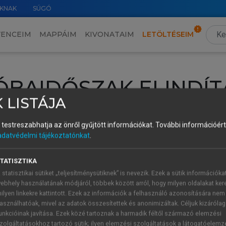
KNAK
SÚGÓ
VENCEIM
MAPPÁIM
KIVONATAIM
LETÖLTÉSEIM
ÓBAIDŐSZAK ELINDÍT
 LISTÁJA
intéséhez lépj be a saját fiókoddal, iskolai azonosítóddal vagy ú
és testreszabhatja az önről gyűjtött információkat.
További információért 
Új felhasználóként
1 óra díjmentes hozzáférésre
vagy jogosult
adatvédelmi tájékoztatónkat
.
k elindításához,
jelentkezz
be meglévő fiókoddal,
vagy hozz lé
A regisztráció után a
próbaidőszak
automatikusan
elindul.
TATISZTIKA
 statisztikai sütiket „teljesítménysütiknek” is nevezik. Ezek a sütik információka
ebhely használatának módjáról, többek között arról, hogy milyen oldalakat kere
ilyen linkekre kattintott. Ezek az információk a felhasználó azonosítására nem
ÚJ FIÓK 
ÁT FIÓKKAL
asználhatóak, mivel az adatok összesítettek és anonimizáltak. Céljuk kizáróla
1 óra díjme
unkcióinak javítása. Ezek közé tartoznak a harmadik féltől származó elemzési
zolgáltatásokhoz tartozó sütik; ilyen elemzési szolgáltatások a látogatóelemz