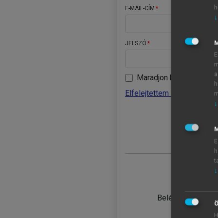
h
E-MAIL-CÍM
↓
JELSZÓ
E
m
a
Maradjon belépve
h
Elfelejtettem a jelszavamat
m
↓
BELÉ
M
E
h
t
↓
TANULÓ
Belépés intézmén
Ö
H