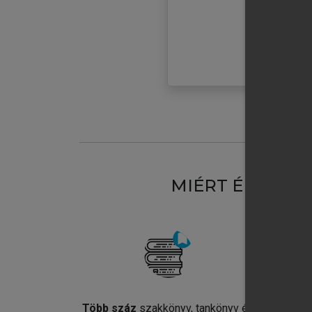
MIÉRT ÉRDEME
Több száz
szakkönyv, tankönyv és
Jel