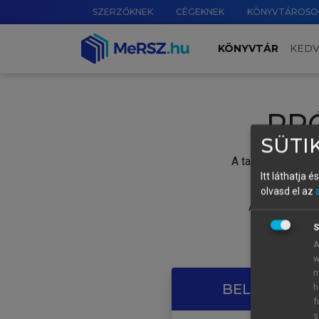
SZERZŐKNEK
CÉGEKNEK
KÖNYVTÁROSO
KÖNYVTÁR
KED
PR
SÜTIK
A tartalom megtek
Itt láthatja 
olvasd el az
A próbaidősza
S
A
w
m
BELÉPÉS SAJ
h
f
s