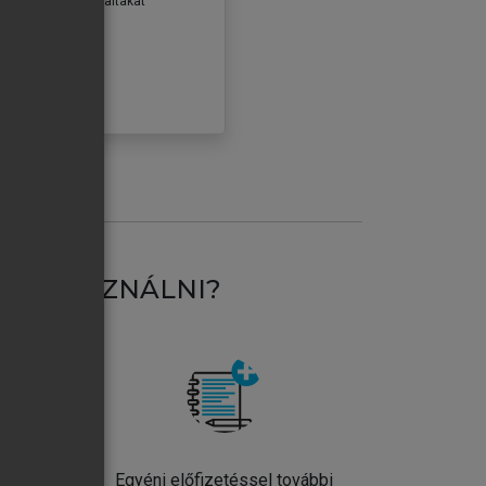
erződéseiben foglaltakat
ogadom.
ÓBÁLOM
AT HASZNÁLNI?
ntos
Egyéni előfizetéssel további