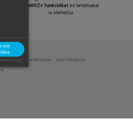
át
MeRSZ+ funkciókat
és tartalmakat
is elérhetsz.
 süti
adása
 IRÁNYELVEK
IMPRESSZUM
ADATVÉDELEM
ered by Klaro!
OK