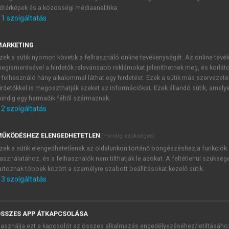
őtérképek és a közösségi médiaanalitika.
E-MAIL-CÍM
1
szolgáltatás
MARKETING
NÉV
zek a sütik nyomon követik a felhasználó online tevékenységét. Az online tev
egismerésével a hirdetők relevánsabb reklámokat jeleníthetnek meg, és korlát
 felhasználó hány alkalommal láthat egy hirdetést. Ezek a sütik más szervezete
JELSZÓ
irdetőkkel is megoszthatják ezeket az információkat. Ezek állandó sütik, amely
indig egy harmadik féltől származnak.
2
szolgáltatás
JELSZÓ ÚJRA
PÉS
ŰKÖDÉSHEZ ELENGEDHETETLEN
(mindig szükséges)
zek a sütik elengedhetetlenek az oldalunkon történő böngészéshez,a funkciók
asználatához, és a felhasználók nem tilthatják le azokat. A feltétlenül szükség
Kérek értesítést a MeRSZ új
artoznak többek között a személyre szabott beállításokat kezelő sütik.
Kérek értesítést az Akadémi
3
szolgáltatás
akcióiról.
 VAGY?
Az
Adatkezelési tájékozta
yi azonosítóval
veszem és elfogadom.
SSZES APP ÁTKAPCSOLÁSA
Az
Általános vásárlási felt
asználja ezt a kapcsolót az összes alkalmazás engedélyezéséhez/letiltásáho