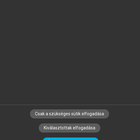
Jelöld meg a számodra fontos részeket, és
készíts
saját
jegyzeteket!
Egyéni előfizetéssel további
MeRSZ+ funkciókat
és
tartalmakat is elérhetsz.
Csak a szükséges sütik elfogadása
SZERZŐKNEK
CÉGEKNEK
KÖNYVTÁROSOKNAK
Kiválasztottak elfogadása
SZERKESZTÉSI ÉS LEKTORÁLÁSI ALAPELVEK