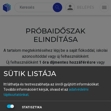
person
search
menu
BELÉPÉS
PRÓBAIDŐSZAK
ELINDÍTÁSA
A tartalom megtekintéséhez lépj be a saját fiókoddal, iskolai
azonosítóddal vagy új felhasználóként.
Új felhasználóként
1 óra díjmentes hozzáférésre
vagy
jogosult.
SÜTIK LISTÁJA
A próbaidőszak elindításához,
jelentkezz
be meglévő
fiókoddal,
vagy hozz létre új fiókot.
Itt láthatja és testreszabhatja az önről gyűjtött információkat.
További információért kérjük, olvasd el az
adatvédelmi
A regisztráció után a
próbaidőszak
automatikusan
elindul.
tájékoztatónkat
.
BELÉPÉS SAJÁT FIÓKKAL
STATISZTIKA