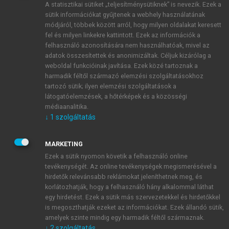
A statisztikai sütiket „teljesítménysütiknek” is nevezik. Ezek a
sütik információkat gyűjtenek a webhely használatának
módjáról, többek között arról, hogy milyen oldalakat keresett
ÚJ FIÓK LÉTREHOZÁSA
fel és milyen linkekre kattintott. Ezek az információk a
1 óra díjmentes hozzáférés
felhasználó azonosítására nem használhatóak, mivel az
adatok összesítettek és anonimizáltak. Céljuk kizárólag a
weboldal funkcióinak javítása. Ezek közé tartoznak a
E-MAIL-CÍM
harmadik féltől származó elemzési szolgáltatásokhoz
tartozó sütik; ilyen elemzési szolgáltatások a
látogatóelemzések, a hőtérképek és a közösségi
NÉV
médiaanalitika.
↓
1
szolgáltatás
JELSZÓ
MARKETING
Ezek a sütik nyomon követik a felhasználó online
tevékenységét. Az online tevékenységek megismerésével a
JELSZÓ ÚJRA
hirdetők relevánsabb reklámokat jeleníthetnek meg, és
korlátozhatják, hogy a felhasználó hány alkalommal láthat
egy hirdetést. Ezek a sütik más szervezetekkel és hirdetőkkel
is megoszthatják ezeket az információkat. Ezek állandó sütik,
Kérek értesítést a MeRSZ újdonságairól, akcióiról.
amelyek szinte mindig egy harmadik féltől származnak.
↓
2
szolgáltatás