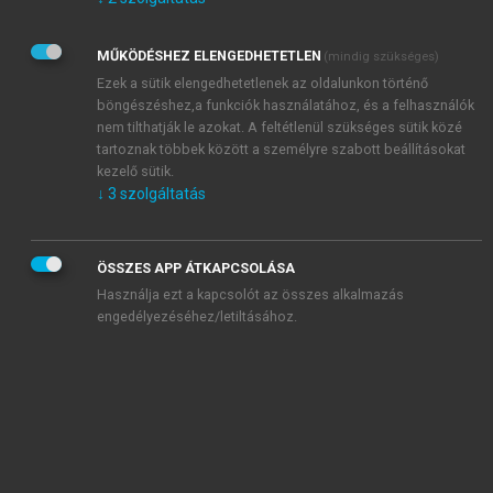
Kérek értesítést az Akadémiai Kiadó Zrt. újdonságairól,
akcióiról.
MŰKÖDÉSHEZ ELENGEDHETETLEN
(mindig szükséges)
Az
Adatkezelési tájékoztatóban
foglaltakat tudomásul
veszem és elfogadom.
Ezek a sütik elengedhetetlenek az oldalunkon történő
Az
Általános vásárlási feltételeket
, valamint a
szotar.net
és a
böngészéshez,a funkciók használatához, és a felhasználók
mersz.hu
oldalak licencszerződéseiben foglaltakat
nem tilthatják le azokat. A feltétlenül szükséges sütik közé
tudomásul veszem és elfogadom.
tartoznak többek között a személyre szabott beállításokat
kezelő sütik.
↓
3
szolgáltatás
KIPRÓBÁLOM
ÖSSZES APP ÁTKAPCSOLÁSA
Használja ezt a kapcsolót az összes alkalmazás
engedélyezéséhez/letiltásához.
MIÉRT ÉRDEMES A MERSZ ONLINE
OKOSKÖNYVTÁRAT HASZNÁLNI?