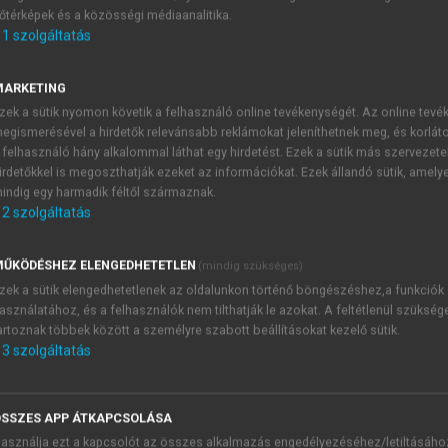
őtérképek és a közösségi médiaanalitika.
E-MAIL-CÍM
1
szolgáltatás
MARKETING
NÉV
zek a sütik nyomon követik a felhasználó online tevékenységét. Az online tev
egismerésével a hirdetők relevánsabb reklámokat jeleníthetnek meg, és korlát
 felhasználó hány alkalommal láthat egy hirdetést. Ezek a sütik más szervezete
JELSZÓ
irdetőkkel is megoszthatják ezeket az információkat. Ezek állandó sütik, amely
indig egy harmadik féltől származnak.
2
szolgáltatás
JELSZÓ ÚJRA
PÉS
ŰKÖDÉSHEZ ELENGEDHETETLEN
(mindig szükséges)
zek a sütik elengedhetetlenek az oldalunkon történő böngészéshez,a funkciók
asználatához, és a felhasználók nem tilthatják le azokat. A feltétlenül szükség
Kérek értesítést a MeRSZ új
artoznak többek között a személyre szabott beállításokat kezelő sütik.
Kérek értesítést az Akadémi
3
szolgáltatás
akcióiról.
 VAGY?
Az
Adatkezelési tájékozta
yi azonosítóval
veszem és elfogadom.
SSZES APP ÁTKAPCSOLÁSA
Az
Általános vásárlási felt
asználja ezt a kapcsolót az összes alkalmazás engedélyezéséhez/letiltásáho