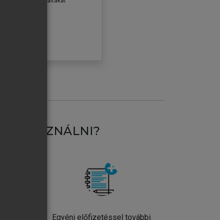
erződéseiben foglaltakat
ogadom.
ÓBÁLOM
AT HASZNÁLNI?
ntos
Egyéni előfizetéssel további