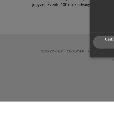
jegyzet. Évente 100+ új kiadvány.
kiadvá
Csak 
SZERZŐKNEK
CÉGEKNEK
KÖNYVTÁROSO
L
Verzió: 2.7.2