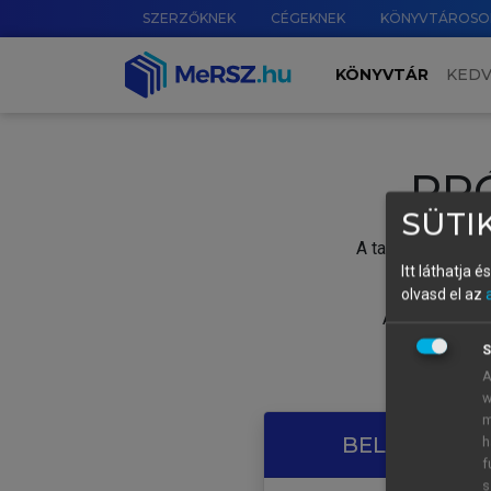
SZERZŐKNEK
CÉGEKNEK
KÖNYVTÁROSO
KÖNYVTÁR
KED
PR
SÜTIK
A tartalom megtek
Itt láthatja 
olvasd el az
A próbaidősza
S
A
w
m
BELÉPÉS SAJ
h
f
s