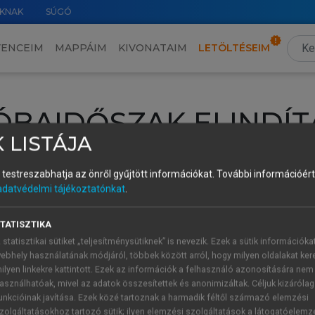
KNAK
SÚGÓ
VENCEIM
MAPPÁIM
KIVONATAIM
LETÖLTÉSEIM
ÓBAIDŐSZAK ELINDÍT
 LISTÁJA
intéséhez lépj be a saját fiókoddal, iskolai azonosítóddal vagy ú
és testreszabhatja az önről gyűjtött információkat.
További információért 
Új felhasználóként
1 óra díjmentes hozzáférésre
vagy jogosult
adatvédelmi tájékoztatónkat
.
k elindításához,
jelentkezz
be meglévő fiókoddal,
vagy hozz lé
A regisztráció után a
próbaidőszak
automatikusan
elindul.
TATISZTIKA
 statisztikai sütiket „teljesítménysütiknek” is nevezik. Ezek a sütik információka
ebhely használatának módjáról, többek között arról, hogy milyen oldalakat kere
ilyen linkekre kattintott. Ezek az információk a felhasználó azonosítására nem
ÚJ FIÓK 
ÁT FIÓKKAL
asználhatóak, mivel az adatok összesítettek és anonimizáltak. Céljuk kizáróla
1 óra díjme
unkcióinak javítása. Ezek közé tartoznak a harmadik féltől származó elemzési
zolgáltatásokhoz tartozó sütik; ilyen elemzési szolgáltatások a látogatóelemz