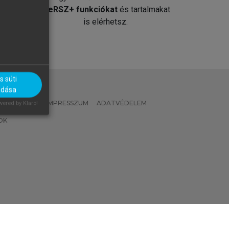
át
MeRSZ+ funkciókat
és tartalmakat
is elérhetsz.
 süti
adása
 IRÁNYELVEK
IMPRESSZUM
ADATVÉDELEM
ered by Klaro!
OK