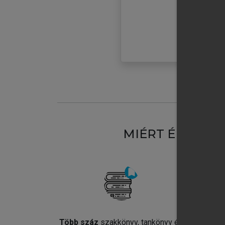
MIÉRT ÉRDEME
Több száz
szakkönyv, tankönyv és
Jel