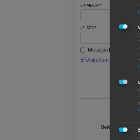
h
E-MAIL-CÍM
↓
JELSZÓ
E
m
a
Maradjon belépve
h
Elfelejtettem a jelszavamat
m
↓
BELÉ
M
E
h
t
↓
TANULÓ
Belépés intézmén
Ö
H