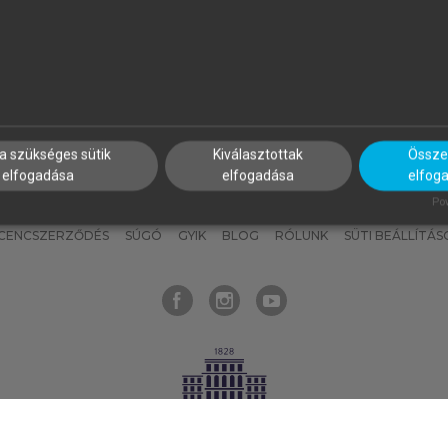
nyokat, hogy bármikor azonnal
részeket, és
készíts
saj
hozzájuk férhess!
jegyzeteket!
a szükséges sütik
Kiválasztottak
Összes
elfogadása
elfogadása
elfog
KNAK
SZERKESZTÉSI ÉS LEKTORÁLÁSI ALAPELVEK
MI – ÁLTALÁNOS
Pow
ICENCSZERZŐDÉS
SÚGÓ
GYIK
BLOG
RÓLUNK
SÜTI BEÁLLÍTÁS