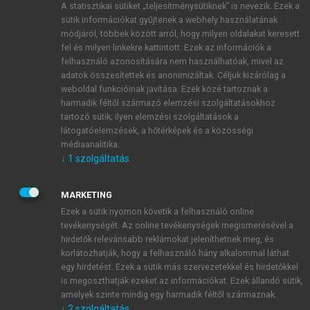
A statisztikai sütiket „teljesítménysütiknek” is nevezik. Ezek a
sütik információkat gyűjtenek a webhely használatának
módjáról, többek között arról, hogy milyen oldalakat keresett
ÚJ FIÓK LÉTREHOZÁSA
fel és milyen linkekre kattintott. Ezek az információk a
1 óra díjmentes hozzáférés
felhasználó azonosítására nem használhatóak, mivel az
adatok összesítettek és anonimizáltak. Céljuk kizárólag a
weboldal funkcióinak javítása. Ezek közé tartoznak a
E-MAIL-CÍM
harmadik féltől származó elemzési szolgáltatásokhoz
tartozó sütik; ilyen elemzési szolgáltatások a
látogatóelemzések, a hőtérképek és a közösségi
NÉV
médiaanalitika.
↓
1
szolgáltatás
JELSZÓ
MARKETING
Ezek a sütik nyomon követik a felhasználó online
tevékenységét. Az online tevékenységek megismerésével a
JELSZÓ ÚJRA
hirdetők relevánsabb reklámokat jeleníthetnek meg, és
korlátozhatják, hogy a felhasználó hány alkalommal láthat
egy hirdetést. Ezek a sütik más szervezetekkel és hirdetőkkel
is megoszthatják ezeket az információkat. Ezek állandó sütik,
Kérek értesítést a MeRSZ újdonságairól, akcióiról.
amelyek szinte mindig egy harmadik féltől származnak.
↓
2
szolgáltatás