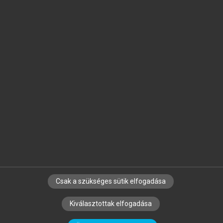
Jelöld meg a számodra fontos részeket, és
készíts
saját
jegyzeteket!
Egyéni előfizetéssel további
MeRSZ+ funkciókat
és
tartalmakat is elérhetsz.
Csak a szükséges sütik elfogadása
SZERZŐKNEK
CÉGEKNEK
KÖNYVTÁROSOKNAK
Kiválasztottak elfogadása
SZERKESZTÉSI ÉS LEKTORÁLÁSI ALAPELVEK