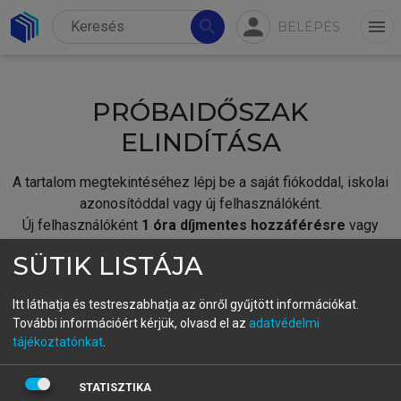
person
search
menu
BELÉPÉS
PRÓBAIDŐSZAK
ELINDÍTÁSA
A tartalom megtekintéséhez lépj be a saját fiókoddal, iskolai
azonosítóddal vagy új felhasználóként.
Új felhasználóként
1 óra díjmentes hozzáférésre
vagy
jogosult.
SÜTIK LISTÁJA
A próbaidőszak elindításához,
jelentkezz
be meglévő
fiókoddal,
vagy hozz létre új fiókot.
Itt láthatja és testreszabhatja az önről gyűjtött információkat.
További információért kérjük, olvasd el az
adatvédelmi
A regisztráció után a
próbaidőszak
automatikusan
elindul.
tájékoztatónkat
.
BELÉPÉS SAJÁT FIÓKKAL
STATISZTIKA