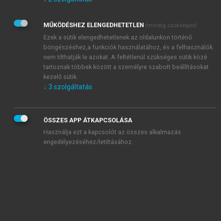
Kérek értesítést az Akadémiai Kiadó Zrt. újdonságairól,
akcióiról.
MŰKÖDÉSHEZ ELENGEDHETETLEN
(mindig szükséges)
Az
Adatkezelési tájékoztatóban
foglaltakat tudomásul
veszem és elfogadom.
Ezek a sütik elengedhetetlenek az oldalunkon történő
Az
Általános vásárlási feltételeket
, valamint a
szotar.net
és a
böngészéshez,a funkciók használatához, és a felhasználók
mersz.hu
oldalak licencszerződéseiben foglaltakat
nem tilthatják le azokat. A feltétlenül szükséges sütik közé
tudomásul veszem és elfogadom.
tartoznak többek között a személyre szabott beállításokat
kezelő sütik.
↓
3
szolgáltatás
KIPRÓBÁLOM
ÖSSZES APP ÁTKAPCSOLÁSA
Használja ezt a kapcsolót az összes alkalmazás
engedélyezéséhez/letiltásához.
MIÉRT ÉRDEMES A MERSZ ONLINE
OKOSKÖNYVTÁRAT HASZNÁLNI?