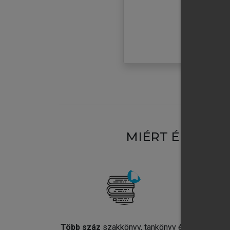
MIÉRT ÉRDEME
Több száz
szakkönyv, tankönyv és
Jel