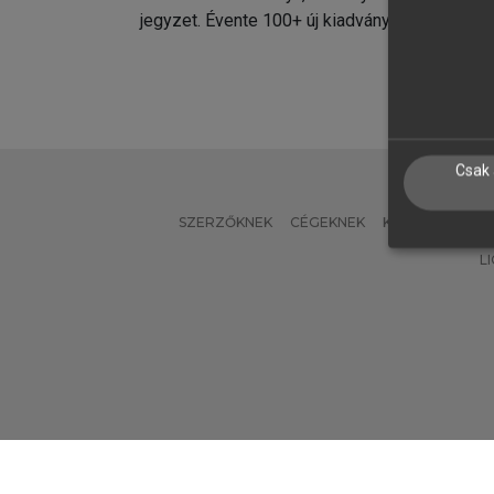
jegyzet. Évente 100+ új kiadvány.
kiadvá
Csak 
SZERZŐKNEK
CÉGEKNEK
KÖNYVTÁROSO
L
Verzió: 2.7.2