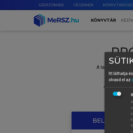
SZERZŐKNEK
CÉGEKNEK
KÖNYVTÁROSO
KÖNYVTÁR
KED
PR
SÜTIK
A tartalom megtek
Itt láthatja 
olvasd el az
A próbaidősza
S
A
w
m
BELÉPÉS SAJ
h
f
s