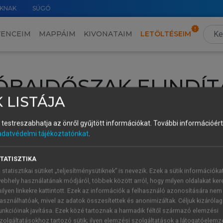
KNAK
SÚGÓ
VENCEIM
MAPPÁIM
KIVONATAIM
LETÖLTÉSEIM
ÓBAIDŐSZAK ELINDÍT
 LISTÁJA
intéséhez lépj be a saját fiókoddal, iskolai azonosítóddal vagy ú
és testreszabhatja az önről gyűjtött információkat.
További információért 
Új felhasználóként
1 óra díjmentes hozzáférésre
vagy jogosult
adatvédelmi tájékoztatónkat
.
k elindításához,
jelentkezz
be meglévő fiókoddal,
vagy hozz lé
A regisztráció után a
próbaidőszak
automatikusan
elindul.
TATISZTIKA
 statisztikai sütiket „teljesítménysütiknek” is nevezik. Ezek a sütik információka
ebhely használatának módjáról, többek között arról, hogy milyen oldalakat kere
ilyen linkekre kattintott. Ezek az információk a felhasználó azonosítására nem
ÚJ FIÓK 
ÁT FIÓKKAL
asználhatóak, mivel az adatok összesítettek és anonimizáltak. Céljuk kizáróla
1 óra díjme
unkcióinak javítása. Ezek közé tartoznak a harmadik féltől származó elemzési
zolgáltatásokhoz tartozó sütik; ilyen elemzési szolgáltatások a látogatóelemz