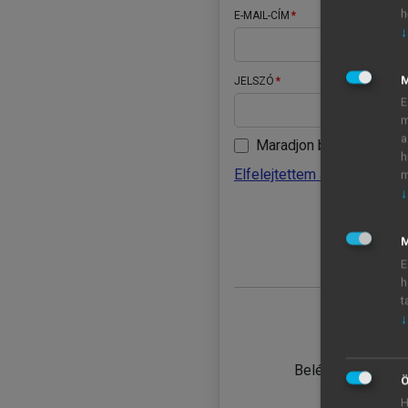
h
E-MAIL-CÍM
↓
JELSZÓ
E
m
a
Maradjon belépve
h
Elfelejtettem a jelszavamat
m
↓
BELÉ
M
E
h
t
↓
TANULÓ
Belépés intézmén
Ö
H