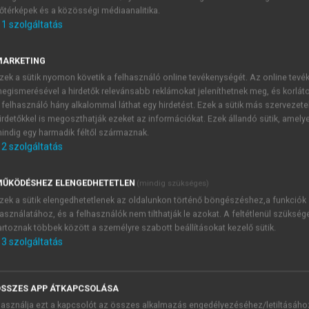
őtérképek és a közösségi médiaanalitika.
E-MAIL-CÍM
1
szolgáltatás
MARKETING
NÉV
zek a sütik nyomon követik a felhasználó online tevékenységét. Az online tev
egismerésével a hirdetők relevánsabb reklámokat jeleníthetnek meg, és korlát
 felhasználó hány alkalommal láthat egy hirdetést. Ezek a sütik más szervezete
JELSZÓ
irdetőkkel is megoszthatják ezeket az információkat. Ezek állandó sütik, amely
indig egy harmadik féltől származnak.
2
szolgáltatás
JELSZÓ ÚJRA
PÉS
ŰKÖDÉSHEZ ELENGEDHETETLEN
(mindig szükséges)
zek a sütik elengedhetetlenek az oldalunkon történő böngészéshez,a funkciók
asználatához, és a felhasználók nem tilthatják le azokat. A feltétlenül szükség
Kérek értesítést a MeRSZ új
artoznak többek között a személyre szabott beállításokat kezelő sütik.
Kérek értesítést az Akadémi
3
szolgáltatás
akcióiról.
 VAGY?
Az
Adatkezelési tájékozta
yi azonosítóval
veszem és elfogadom.
SSZES APP ÁTKAPCSOLÁSA
Az
Általános vásárlási felt
asználja ezt a kapcsolót az összes alkalmazás engedélyezéséhez/letiltásáho