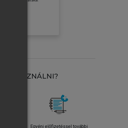
erződéseiben foglaltakat
ogadom.
ÓBÁLOM
AT HASZNÁLNI?
ntos
Egyéni előfizetéssel további