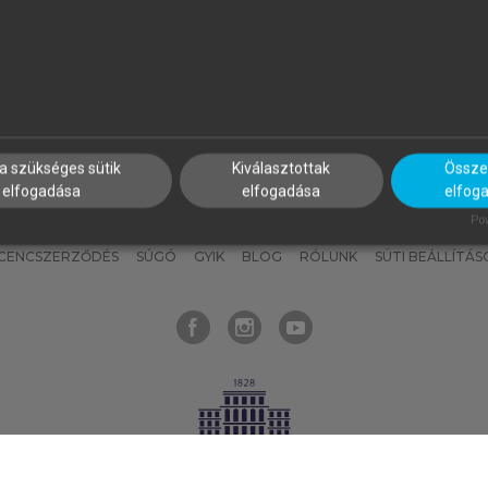
nyokat, hogy bármikor azonnal
részeket, és
készíts
saj
hozzájuk férhess!
jegyzeteket!
a szükséges sütik
Kiválasztottak
Összes
elfogadása
elfogadása
elfog
KNAK
SZERKESZTÉSI ÉS LEKTORÁLÁSI ALAPELVEK
MI – ÁLTALÁNOS
Pow
ICENCSZERZŐDÉS
SÚGÓ
GYIK
BLOG
RÓLUNK
SÜTI BEÁLLÍTÁS