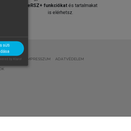
át
MeRSZ+ funkciókat
és tartalmakat
is elérhetsz.
 süti
adása
 IRÁNYELVEK
IMPRESSZUM
ADATVÉDELEM
ered by Klaro!
OK