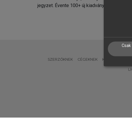
jegyzet. Évente 100+ új kiadvány.
kiadvá
Csak 
SZERZŐKNEK
CÉGEKNEK
KÖNYVTÁROSO
L
Verzió: 2.7.2