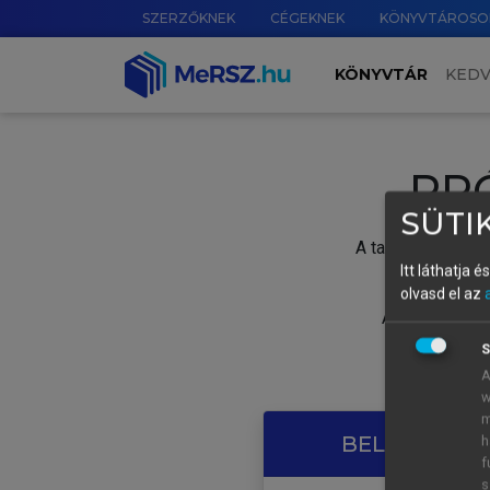
SZERZŐKNEK
CÉGEKNEK
KÖNYVTÁROSO
KÖNYVTÁR
KED
PR
SÜTIK
A tartalom megtek
Itt láthatja 
olvasd el az
A próbaidősza
S
A
w
m
BELÉPÉS SAJ
h
f
s