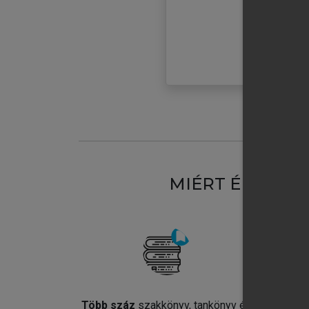
MIÉRT ÉRDEME
Több száz
szakkönyv, tankönyv és
Jel