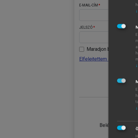
h
E-MAIL-CÍM
↓
JELSZÓ
E
m
a
Maradjon belépve
h
Elfelejtettem a jelszavamat
m
↓
BELÉ
M
E
h
t
↓
TANULÓ
Belépés intézmén
Ö
H