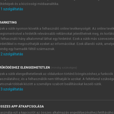
őtérképek és a közösségi médiaanalitika.
E-MAIL-CÍM
1
szolgáltatás
MARKETING
NÉV
zek a sütik nyomon követik a felhasználó online tevékenységét. Az online tev
egismerésével a hirdetők relevánsabb reklámokat jeleníthetnek meg, és korlát
 felhasználó hány alkalommal láthat egy hirdetést. Ezek a sütik más szervezete
JELSZÓ
irdetőkkel is megoszthatják ezeket az információkat. Ezek állandó sütik, amely
indig egy harmadik féltől származnak.
2
szolgáltatás
JELSZÓ ÚJRA
PÉS
ŰKÖDÉSHEZ ELENGEDHETETLEN
(mindig szükséges)
zek a sütik elengedhetetlenek az oldalunkon történő böngészéshez,a funkciók
asználatához, és a felhasználók nem tilthatják le azokat. A feltétlenül szükség
Kérek értesítést a MeRSZ új
artoznak többek között a személyre szabott beállításokat kezelő sütik.
Kérek értesítést az Akadémi
3
szolgáltatás
akcióiról.
 VAGY?
Az
Adatkezelési tájékozta
yi azonosítóval
veszem és elfogadom.
SSZES APP ÁTKAPCSOLÁSA
Az
Általános vásárlási felt
asználja ezt a kapcsolót az összes alkalmazás engedélyezéséhez/letiltásáho