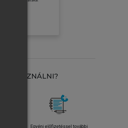
erződéseiben foglaltakat
ogadom.
ÓBÁLOM
AT HASZNÁLNI?
ntos
Egyéni előfizetéssel további