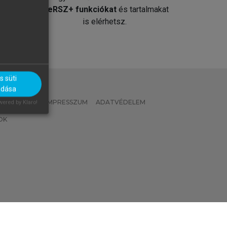
át
MeRSZ+ funkciókat
és tartalmakat
is elérhetsz.
 süti
adása
 IRÁNYELVEK
IMPRESSZUM
ADATVÉDELEM
ered by Klaro!
OK