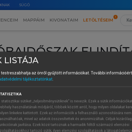
KNAK
SÚGÓ
VENCEIM
MAPPÁIM
KIVONATAIM
LETÖLTÉSEIM
ÓBAIDŐSZAK ELINDÍT
 LISTÁJA
intéséhez lépj be a saját fiókoddal, iskolai azonosítóddal vagy ú
és testreszabhatja az önről gyűjtött információkat.
További információért 
Új felhasználóként
1 óra díjmentes hozzáférésre
vagy jogosult
adatvédelmi tájékoztatónkat
.
k elindításához,
jelentkezz
be meglévő fiókoddal,
vagy hozz lé
A regisztráció után a
próbaidőszak
automatikusan
elindul.
TATISZTIKA
 statisztikai sütiket „teljesítménysütiknek” is nevezik. Ezek a sütik információka
ebhely használatának módjáról, többek között arról, hogy milyen oldalakat kere
ilyen linkekre kattintott. Ezek az információk a felhasználó azonosítására nem
ÚJ FIÓK 
ÁT FIÓKKAL
asználhatóak, mivel az adatok összesítettek és anonimizáltak. Céljuk kizáróla
1 óra díjme
unkcióinak javítása. Ezek közé tartoznak a harmadik féltől származó elemzési
zolgáltatásokhoz tartozó sütik; ilyen elemzési szolgáltatások a látogatóelemz