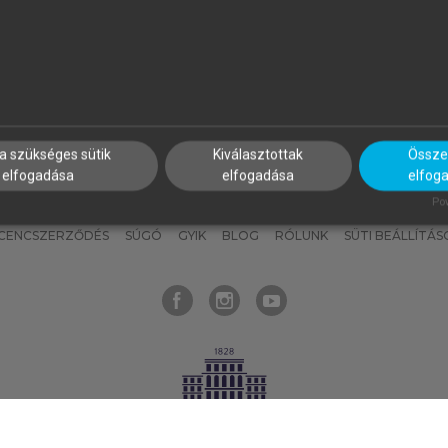
nyokat, hogy bármikor azonnal
részeket, és
készíts
saj
hozzájuk férhess!
jegyzeteket!
a szükséges sütik
Kiválasztottak
Összes
elfogadása
elfogadása
elfog
KNAK
SZERKESZTÉSI ÉS LEKTORÁLÁSI ALAPELVEK
MI – ÁLTALÁNOS
Pow
ICENCSZERZŐDÉS
SÚGÓ
GYIK
BLOG
RÓLUNK
SÜTI BEÁLLÍTÁS