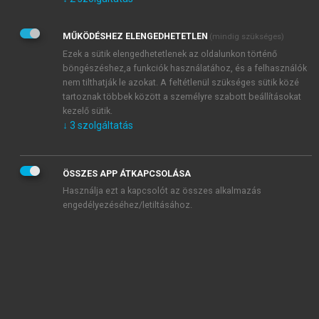
Kérek értesítést az Akadémiai Kiadó Zrt. újdonságairól,
akcióiról.
MŰKÖDÉSHEZ ELENGEDHETETLEN
(mindig szükséges)
Az
Adatkezelési tájékoztatóban
foglaltakat tudomásul
veszem és elfogadom.
Ezek a sütik elengedhetetlenek az oldalunkon történő
Az
Általános vásárlási feltételeket
, valamint a
szotar.net
és a
böngészéshez,a funkciók használatához, és a felhasználók
mersz.hu
oldalak licencszerződéseiben foglaltakat
nem tilthatják le azokat. A feltétlenül szükséges sütik közé
tudomásul veszem és elfogadom.
tartoznak többek között a személyre szabott beállításokat
kezelő sütik.
↓
3
szolgáltatás
KIPRÓBÁLOM
ÖSSZES APP ÁTKAPCSOLÁSA
Használja ezt a kapcsolót az összes alkalmazás
engedélyezéséhez/letiltásához.
MIÉRT ÉRDEMES A MERSZ ONLINE
OKOSKÖNYVTÁRAT HASZNÁLNI?