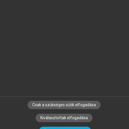
Jelöld meg a számodra fontos részeket, és
készíts
saját
jegyzeteket!
Egyéni előfizetéssel további
MeRSZ+ funkciókat
és
tartalmakat is elérhetsz.
Csak a szükséges sütik elfogadása
SZERZŐKNEK
CÉGEKNEK
KÖNYVTÁROSOKNAK
Kiválasztottak elfogadása
SZERKESZTÉSI ÉS LEKTORÁLÁSI ALAPELVEK