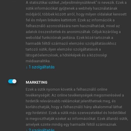
A statisztikai sütiket „teljesítménysütiknek” is nevezik. Ezek a
sütik információkat gyűjtenek a webhely használatának
módjáról, többek között arról, hogy milyen oldalakat keresett
ÚJ FIÓK LÉTREHOZÁSA
fel és milyen linkekre kattintott. Ezek az információk a
1 óra díjmentes hozzáférés
felhasználó azonosítására nem használhatóak, mivel az
adatok összesítettek és anonimizáltak. Céljuk kizárólag a
weboldal funkcióinak javítása. Ezek közé tartoznak a
E-MAIL-CÍM
harmadik féltől származó elemzési szolgáltatásokhoz
tartozó sütik; ilyen elemzési szolgáltatások a
látogatóelemzések, a hőtérképek és a közösségi
NÉV
médiaanalitika.
↓
1
szolgáltatás
JELSZÓ
MARKETING
Ezek a sütik nyomon követik a felhasználó online
tevékenységét. Az online tevékenységek megismerésével a
JELSZÓ ÚJRA
hirdetők relevánsabb reklámokat jeleníthetnek meg, és
korlátozhatják, hogy a felhasználó hány alkalommal láthat
egy hirdetést. Ezek a sütik más szervezetekkel és hirdetőkkel
is megoszthatják ezeket az információkat. Ezek állandó sütik,
Kérek értesítést a MeRSZ újdonságairól, akcióiról.
amelyek szinte mindig egy harmadik féltől származnak.
↓
2
szolgáltatás