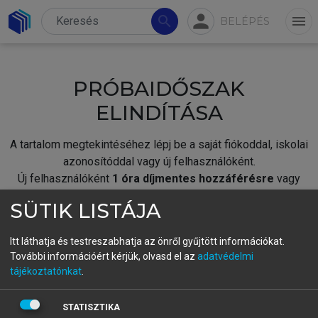
person
search
menu
BELÉPÉS
PRÓBAIDŐSZAK
ELINDÍTÁSA
A tartalom megtekintéséhez lépj be a saját fiókoddal, iskolai
azonosítóddal vagy új felhasználóként.
Új felhasználóként
1 óra díjmentes hozzáférésre
vagy
jogosult.
SÜTIK LISTÁJA
A próbaidőszak elindításához,
jelentkezz
be meglévő
fiókoddal,
vagy hozz létre új fiókot.
Itt láthatja és testreszabhatja az önről gyűjtött információkat.
További információért kérjük, olvasd el az
adatvédelmi
A regisztráció után a
próbaidőszak
automatikusan
elindul.
tájékoztatónkat
.
BELÉPÉS SAJÁT FIÓKKAL
STATISZTIKA