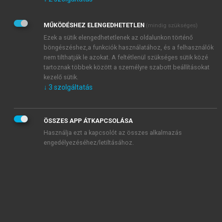
Kérek értesítést az Akadémiai Kiadó Zrt. újdonságairól,
akcióiról.
MŰKÖDÉSHEZ ELENGEDHETETLEN
(mindig szükséges)
Az
Adatkezelési tájékoztatóban
foglaltakat tudomásul
veszem és elfogadom.
Ezek a sütik elengedhetetlenek az oldalunkon történő
Az
Általános vásárlási feltételeket
, valamint a
szotar.net
és a
böngészéshez,a funkciók használatához, és a felhasználók
mersz.hu
oldalak licencszerződéseiben foglaltakat
nem tilthatják le azokat. A feltétlenül szükséges sütik közé
tudomásul veszem és elfogadom.
tartoznak többek között a személyre szabott beállításokat
kezelő sütik.
↓
3
szolgáltatás
KIPRÓBÁLOM
ÖSSZES APP ÁTKAPCSOLÁSA
Használja ezt a kapcsolót az összes alkalmazás
engedélyezéséhez/letiltásához.
MIÉRT ÉRDEMES A MERSZ ONLINE
OKOSKÖNYVTÁRAT HASZNÁLNI?