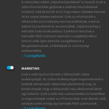
A statisztikai sütiket „teljesítménysütiknek” is nevezik. Ezek a
sütik információkat gyűjtenek a webhely használatának
módjáról, többek között arról, hogy milyen oldalakat keresett
ÚJ FIÓK LÉTREHOZÁSA
fel és milyen linkekre kattintott. Ezek az információk a
1 óra díjmentes hozzáférés
felhasználó azonosítására nem használhatóak, mivel az
adatok összesítettek és anonimizáltak. Céljuk kizárólag a
weboldal funkcióinak javítása. Ezek közé tartoznak a
E-MAIL-CÍM
harmadik féltől származó elemzési szolgáltatásokhoz
tartozó sütik; ilyen elemzési szolgáltatások a
látogatóelemzések, a hőtérképek és a közösségi
NÉV
médiaanalitika.
↓
1
szolgáltatás
JELSZÓ
MARKETING
Ezek a sütik nyomon követik a felhasználó online
tevékenységét. Az online tevékenységek megismerésével a
JELSZÓ ÚJRA
hirdetők relevánsabb reklámokat jeleníthetnek meg, és
korlátozhatják, hogy a felhasználó hány alkalommal láthat
egy hirdetést. Ezek a sütik más szervezetekkel és hirdetőkkel
is megoszthatják ezeket az információkat. Ezek állandó sütik,
Kérek értesítést a MeRSZ újdonságairól, akcióiról.
amelyek szinte mindig egy harmadik féltől származnak.
↓
2
szolgáltatás