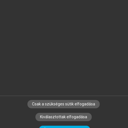
Jelöld meg a számodra fontos részeket, és
készíts
saját
jegyzeteket!
Egyéni előfizetéssel további
MeRSZ+ funkciókat
és
tartalmakat is elérhetsz.
Csak a szükséges sütik elfogadása
SZERZŐKNEK
CÉGEKNEK
KÖNYVTÁROSOKNAK
Kiválasztottak elfogadása
SZERKESZTÉSI ÉS LEKTORÁLÁSI ALAPELVEK