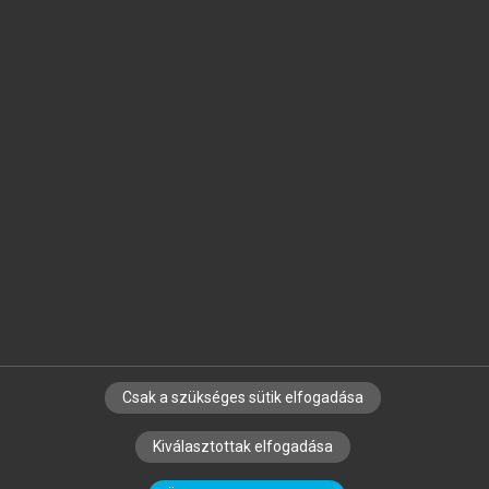
Jelöld meg a számodra fontos részeket, és
készíts
saját
jegyzeteket!
Egyéni előfizetéssel további
MeRSZ+ funkciókat
és
tartalmakat is elérhetsz.
Csak a szükséges sütik elfogadása
SZERZŐKNEK
CÉGEKNEK
KÖNYVTÁROSOKNAK
Kiválasztottak elfogadása
SZERKESZTÉSI ÉS LEKTORÁLÁSI ALAPELVEK