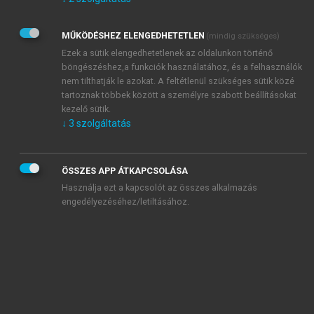
Kérek értesítést az Akadémiai Kiadó Zrt. újdonságairól,
akcióiról.
MŰKÖDÉSHEZ ELENGEDHETETLEN
(mindig szükséges)
Az
Adatkezelési tájékoztatóban
foglaltakat tudomásul
veszem és elfogadom.
Ezek a sütik elengedhetetlenek az oldalunkon történő
Az
Általános vásárlási feltételeket
, valamint a
szotar.net
és a
böngészéshez,a funkciók használatához, és a felhasználók
mersz.hu
oldalak licencszerződéseiben foglaltakat
nem tilthatják le azokat. A feltétlenül szükséges sütik közé
tudomásul veszem és elfogadom.
tartoznak többek között a személyre szabott beállításokat
kezelő sütik.
↓
3
szolgáltatás
KIPRÓBÁLOM
ÖSSZES APP ÁTKAPCSOLÁSA
Használja ezt a kapcsolót az összes alkalmazás
engedélyezéséhez/letiltásához.
MIÉRT ÉRDEMES A MERSZ ONLINE
OKOSKÖNYVTÁRAT HASZNÁLNI?