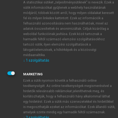
A statisztikai sütiket „teljesítménysütiknek” is nevezik. Ezek a
sütik információkat gyűjtenek a webhely használatának
módjáról, többek között arról, hogy milyen oldalakat keresett
ÚJ FIÓK LÉTREHOZÁSA
fel és milyen linkekre kattintott. Ezek az információk a
1 óra díjmentes hozzáférés
felhasználó azonosítására nem használhatóak, mivel az
adatok összesítettek és anonimizáltak. Céljuk kizárólag a
weboldal funkcióinak javítása. Ezek közé tartoznak a
E-MAIL-CÍM
harmadik féltől származó elemzési szolgáltatásokhoz
tartozó sütik; ilyen elemzési szolgáltatások a
látogatóelemzések, a hőtérképek és a közösségi
NÉV
médiaanalitika.
↓
1
szolgáltatás
JELSZÓ
MARKETING
Ezek a sütik nyomon követik a felhasználó online
tevékenységét. Az online tevékenységek megismerésével a
JELSZÓ ÚJRA
hirdetők relevánsabb reklámokat jeleníthetnek meg, és
korlátozhatják, hogy a felhasználó hány alkalommal láthat
egy hirdetést. Ezek a sütik más szervezetekkel és hirdetőkkel
is megoszthatják ezeket az információkat. Ezek állandó sütik,
Kérek értesítést a MeRSZ újdonságairól, akcióiról.
amelyek szinte mindig egy harmadik féltől származnak.
↓
2
szolgáltatás