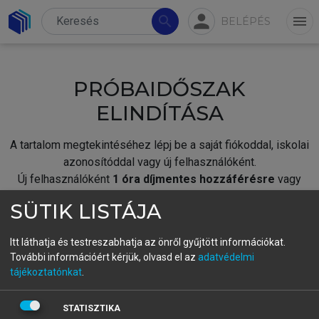
person
search
menu
BELÉPÉS
PRÓBAIDŐSZAK
ELINDÍTÁSA
A tartalom megtekintéséhez lépj be a saját fiókoddal, iskolai
azonosítóddal vagy új felhasználóként.
Új felhasználóként
1 óra díjmentes hozzáférésre
vagy
jogosult.
SÜTIK LISTÁJA
A próbaidőszak elindításához,
jelentkezz
be meglévő
fiókoddal,
vagy hozz létre új fiókot.
Itt láthatja és testreszabhatja az önről gyűjtött információkat.
További információért kérjük, olvasd el az
adatvédelmi
A regisztráció után a
próbaidőszak
automatikusan
elindul.
tájékoztatónkat
.
BELÉPÉS SAJÁT FIÓKKAL
STATISZTIKA