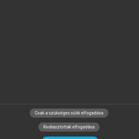
Jelöld meg a számodra fontos részeket, és
készíts
saját
jegyzeteket!
Egyéni előfizetéssel további
MeRSZ+ funkciókat
és
tartalmakat is elérhetsz.
Csak a szükséges sütik elfogadása
SZERZŐKNEK
CÉGEKNEK
KÖNYVTÁROSOKNAK
Kiválasztottak elfogadása
SZERKESZTÉSI ÉS LEKTORÁLÁSI ALAPELVEK