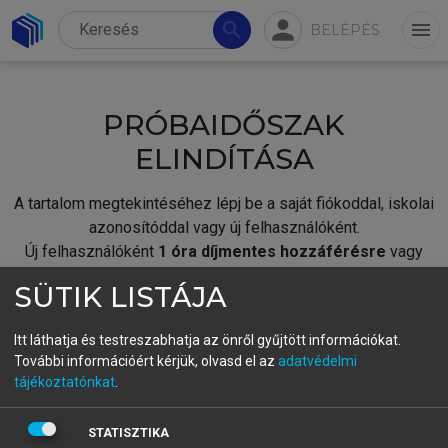
person
search
menu
BELÉPÉS
PRÓBAIDŐSZAK
ELINDÍTÁSA
A tartalom megtekintéséhez lépj be a saját fiókoddal, iskolai
azonosítóddal vagy új felhasználóként.
Új felhasználóként
1 óra díjmentes hozzáférésre
vagy
jogosult.
SÜTIK LISTÁJA
A próbaidőszak elindításához,
jelentkezz
be meglévő
fiókoddal,
vagy hozz létre új fiókot.
Itt láthatja és testreszabhatja az önről gyűjtött információkat.
További információért kérjük, olvasd el az
adatvédelmi
A regisztráció után a
próbaidőszak
automatikusan
elindul.
tájékoztatónkat
.
BELÉPÉS SAJÁT FIÓKKAL
STATISZTIKA