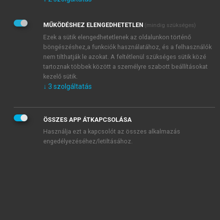
Kérek értesítést az Akadémiai Kiadó Zrt. újdonságairól,
akcióiról.
MŰKÖDÉSHEZ ELENGEDHETETLEN
(mindig szükséges)
Az
Adatkezelési tájékoztatóban
foglaltakat tudomásul
veszem és elfogadom.
Ezek a sütik elengedhetetlenek az oldalunkon történő
Az
Általános vásárlási feltételeket
, valamint a
szotar.net
és a
böngészéshez,a funkciók használatához, és a felhasználók
mersz.hu
oldalak licencszerződéseiben foglaltakat
nem tilthatják le azokat. A feltétlenül szükséges sütik közé
tudomásul veszem és elfogadom.
tartoznak többek között a személyre szabott beállításokat
kezelő sütik.
↓
3
szolgáltatás
KIPRÓBÁLOM
ÖSSZES APP ÁTKAPCSOLÁSA
Használja ezt a kapcsolót az összes alkalmazás
engedélyezéséhez/letiltásához.
MIÉRT ÉRDEMES A MERSZ ONLINE
OKOSKÖNYVTÁRAT HASZNÁLNI?