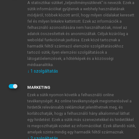
A statisztikai sütiket „teljesítménysütiknek” is nevezik. Ezek a
sütik információkat gyűjtenek a webhely használatának
módjáról, többek között arról, hogy milyen oldalakat keresett
ÚJ FIÓK LÉTREHOZÁSA
fel és milyen linkekre kattintott. Ezek az információk a
1 óra díjmentes hozzáférés
felhasználó azonosítására nem használhatóak, mivel az
adatok összesítettek és anonimizáltak. Céljuk kizárólag a
weboldal funkcióinak javítása. Ezek közé tartoznak a
E-MAIL-CÍM
harmadik féltől származó elemzési szolgáltatásokhoz
tartozó sütik; ilyen elemzési szolgáltatások a
látogatóelemzések, a hőtérképek és a közösségi
NÉV
médiaanalitika.
↓
1
szolgáltatás
JELSZÓ
MARKETING
Ezek a sütik nyomon követik a felhasználó online
tevékenységét. Az online tevékenységek megismerésével a
JELSZÓ ÚJRA
hirdetők relevánsabb reklámokat jeleníthetnek meg, és
korlátozhatják, hogy a felhasználó hány alkalommal láthat
egy hirdetést. Ezek a sütik más szervezetekkel és hirdetőkkel
is megoszthatják ezeket az információkat. Ezek állandó sütik,
Kérek értesítést a MeRSZ újdonságairól, akcióiról.
amelyek szinte mindig egy harmadik féltől származnak.
↓
2
szolgáltatás