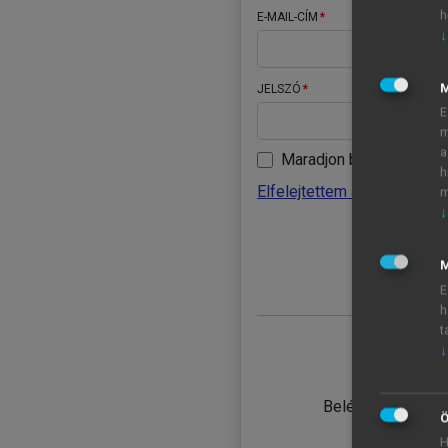
h
E-MAIL-CÍM
↓
JELSZÓ
E
m
a
Maradjon belépve
h
Elfelejtettem a jelszavamat
m
↓
BELÉ
M
E
h
t
↓
TANULÓ
Belépés intézmén
Ö
H