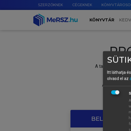
SZERZŐKNEK
CÉGEKNEK
KÖNYVTÁROSO
KÖNYVTÁR
KED
PR
SÜTIK
A tartalom megtek
Itt láthatja 
olvasd el az
A próbaidősza
S
A
w
m
BELÉPÉS SAJ
h
f
s