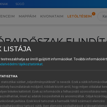
KNAK
SÚGÓ
VENCEIM
MAPPÁIM
KIVONATAIM
LETÖLTÉSEIM
ÓBAIDŐSZAK ELINDÍT
 LISTÁJA
intéséhez lépj be a saját fiókoddal, iskolai azonosítóddal vagy ú
és testreszabhatja az önről gyűjtött információkat.
További információért 
Új felhasználóként
1 óra díjmentes hozzáférésre
vagy jogosult
adatvédelmi tájékoztatónkat
.
k elindításához,
jelentkezz
be meglévő fiókoddal,
vagy hozz lé
A regisztráció után a
próbaidőszak
automatikusan
elindul.
TATISZTIKA
 statisztikai sütiket „teljesítménysütiknek” is nevezik. Ezek a sütik információka
ebhely használatának módjáról, többek között arról, hogy milyen oldalakat kere
ilyen linkekre kattintott. Ezek az információk a felhasználó azonosítására nem
ÚJ FIÓK 
ÁT FIÓKKAL
asználhatóak, mivel az adatok összesítettek és anonimizáltak. Céljuk kizáróla
1 óra díjme
unkcióinak javítása. Ezek közé tartoznak a harmadik féltől származó elemzési
zolgáltatásokhoz tartozó sütik; ilyen elemzési szolgáltatások a látogatóelemz