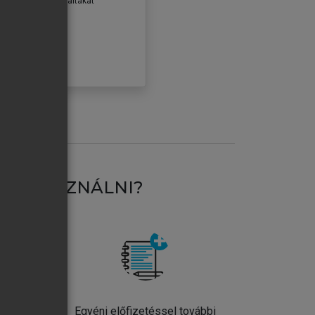
erződéseiben foglaltakat
ogadom.
ÓBÁLOM
AT HASZNÁLNI?
ntos
Egyéni előfizetéssel további