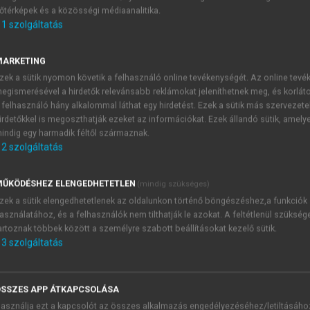
őtérképek és a közösségi médiaanalitika.
E-MAIL-CÍM
1
szolgáltatás
MARKETING
NÉV
zek a sütik nyomon követik a felhasználó online tevékenységét. Az online tev
egismerésével a hirdetők relevánsabb reklámokat jeleníthetnek meg, és korlát
 felhasználó hány alkalommal láthat egy hirdetést. Ezek a sütik más szervezete
JELSZÓ
irdetőkkel is megoszthatják ezeket az információkat. Ezek állandó sütik, amely
indig egy harmadik féltől származnak.
2
szolgáltatás
JELSZÓ ÚJRA
PÉS
ŰKÖDÉSHEZ ELENGEDHETETLEN
(mindig szükséges)
zek a sütik elengedhetetlenek az oldalunkon történő böngészéshez,a funkciók
asználatához, és a felhasználók nem tilthatják le azokat. A feltétlenül szükség
Kérek értesítést a MeRSZ új
artoznak többek között a személyre szabott beállításokat kezelő sütik.
Kérek értesítést az Akadémi
3
szolgáltatás
akcióiról.
 VAGY?
Az
Adatkezelési tájékozta
yi azonosítóval
veszem és elfogadom.
SSZES APP ÁTKAPCSOLÁSA
Az
Általános vásárlási felt
asználja ezt a kapcsolót az összes alkalmazás engedélyezéséhez/letiltásáho