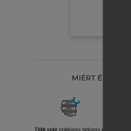
MIÉRT ÉRDEME
Több száz
szakkönyv, tankönyv és
Jel