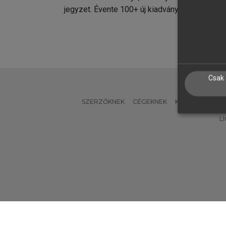
jegyzet. Évente 100+ új kiadvány.
kiadvá
Csak 
SZERZŐKNEK
CÉGEKNEK
KÖNYVTÁROSO
L
Verzió: 2.7.2