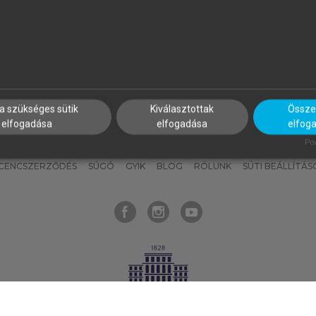
nyokat, hogy bármikor azonnal
részeket, és
készíts
saj
hozzájuk férhess!
jegyzeteket!
a szükséges sütik
Kiválasztottak
Összes
elfogadása
elfogadása
elfog
KNAK
SZERKESZTÉSI ÉS LEKTORÁLÁSI ALAPELVEK
MI – ÁLTALÁNOS
Pow
ICENCSZERZŐDÉS
SÚGÓ
GYIK
BLOG
RÓLUNK
SÜTI BEÁLLÍTÁS