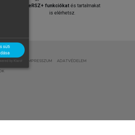
át
MeRSZ+ funkciókat
és tartalmakat
is elérhetsz.
 süti
adása
 IRÁNYELVEK
IMPRESSZUM
ADATVÉDELEM
ered by Klaro!
OK