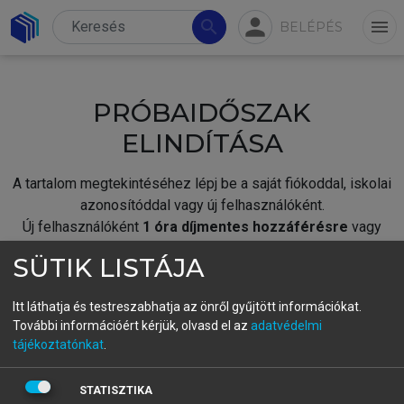
person
search
menu
BELÉPÉS
PRÓBAIDŐSZAK
ELINDÍTÁSA
A tartalom megtekintéséhez lépj be a saját fiókoddal, iskolai
azonosítóddal vagy új felhasználóként.
Új felhasználóként
1 óra díjmentes hozzáférésre
vagy
jogosult.
SÜTIK LISTÁJA
A próbaidőszak elindításához,
jelentkezz
be meglévő
fiókoddal,
vagy hozz létre új fiókot.
Itt láthatja és testreszabhatja az önről gyűjtött információkat.
További információért kérjük, olvasd el az
adatvédelmi
A regisztráció után a
próbaidőszak
automatikusan
elindul.
tájékoztatónkat
.
BELÉPÉS SAJÁT FIÓKKAL
STATISZTIKA