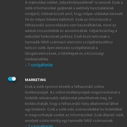
A statisztikai sütiket „teljesítménysütiknek” is nevezik. Ezek a
sütik információkat gyűjtenek a webhely használatának
módjáról, többek között arról, hogy milyen oldalakat keresett
ÚJ FIÓK LÉTREHOZÁSA
fel és milyen linkekre kattintott. Ezek az információk a
1 óra díjmentes hozzáférés
felhasználó azonosítására nem használhatóak, mivel az
adatok összesítettek és anonimizáltak. Céljuk kizárólag a
weboldal funkcióinak javítása. Ezek közé tartoznak a
E-MAIL-CÍM
harmadik féltől származó elemzési szolgáltatásokhoz
tartozó sütik; ilyen elemzési szolgáltatások a
látogatóelemzések, a hőtérképek és a közösségi
NÉV
médiaanalitika.
↓
1
szolgáltatás
JELSZÓ
MARKETING
Ezek a sütik nyomon követik a felhasználó online
tevékenységét. Az online tevékenységek megismerésével a
JELSZÓ ÚJRA
hirdetők relevánsabb reklámokat jeleníthetnek meg, és
korlátozhatják, hogy a felhasználó hány alkalommal láthat
egy hirdetést. Ezek a sütik más szervezetekkel és hirdetőkkel
is megoszthatják ezeket az információkat. Ezek állandó sütik,
Kérek értesítést a MeRSZ újdonságairól, akcióiról.
amelyek szinte mindig egy harmadik féltől származnak.
↓
2
szolgáltatás