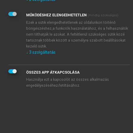
Kérek értesítést az Akadémiai Kiadó Zrt. újdonságairól,
akcióiról.
MŰKÖDÉSHEZ ELENGEDHETETLEN
(mindig szükséges)
Az
Adatkezelési tájékoztatóban
foglaltakat tudomásul
veszem és elfogadom.
Ezek a sütik elengedhetetlenek az oldalunkon történő
Az
Általános vásárlási feltételeket
, valamint a
szotar.net
és a
böngészéshez,a funkciók használatához, és a felhasználók
mersz.hu
oldalak licencszerződéseiben foglaltakat
nem tilthatják le azokat. A feltétlenül szükséges sütik közé
tudomásul veszem és elfogadom.
tartoznak többek között a személyre szabott beállításokat
kezelő sütik.
↓
3
szolgáltatás
KIPRÓBÁLOM
ÖSSZES APP ÁTKAPCSOLÁSA
Használja ezt a kapcsolót az összes alkalmazás
engedélyezéséhez/letiltásához.
MIÉRT ÉRDEMES A MERSZ ONLINE
OKOSKÖNYVTÁRAT HASZNÁLNI?