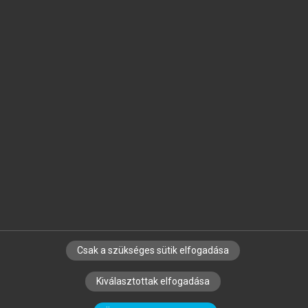
Jelöld meg a számodra fontos részeket, és
készíts
saját
jegyzeteket!
Egyéni előfizetéssel további
MeRSZ+ funkciókat
és
tartalmakat is elérhetsz.
Csak a szükséges sütik elfogadása
SZERZŐKNEK
CÉGEKNEK
KÖNYVTÁROSOKNAK
Kiválasztottak elfogadása
SZERKESZTÉSI ÉS LEKTORÁLÁSI ALAPELVEK