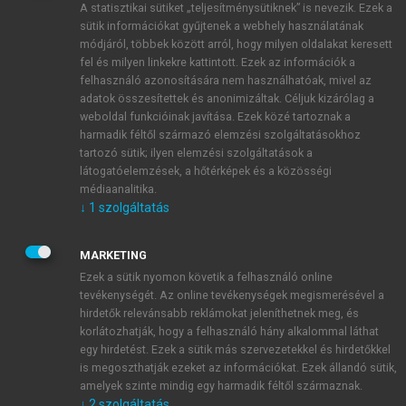
A statisztikai sütiket „teljesítménysütiknek” is nevezik. Ezek a
sütik információkat gyűjtenek a webhely használatának
módjáról, többek között arról, hogy milyen oldalakat keresett
ÚJ FIÓK LÉTREHOZÁSA
fel és milyen linkekre kattintott. Ezek az információk a
1 óra díjmentes hozzáférés
felhasználó azonosítására nem használhatóak, mivel az
adatok összesítettek és anonimizáltak. Céljuk kizárólag a
weboldal funkcióinak javítása. Ezek közé tartoznak a
E-MAIL-CÍM
harmadik féltől származó elemzési szolgáltatásokhoz
tartozó sütik; ilyen elemzési szolgáltatások a
látogatóelemzések, a hőtérképek és a közösségi
NÉV
médiaanalitika.
↓
1
szolgáltatás
JELSZÓ
MARKETING
Ezek a sütik nyomon követik a felhasználó online
tevékenységét. Az online tevékenységek megismerésével a
JELSZÓ ÚJRA
hirdetők relevánsabb reklámokat jeleníthetnek meg, és
korlátozhatják, hogy a felhasználó hány alkalommal láthat
egy hirdetést. Ezek a sütik más szervezetekkel és hirdetőkkel
is megoszthatják ezeket az információkat. Ezek állandó sütik,
Kérek értesítést a MeRSZ újdonságairól, akcióiról.
amelyek szinte mindig egy harmadik féltől származnak.
↓
2
szolgáltatás