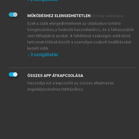
Kérek értesítést az Akadémiai Kiadó Zrt. újdonságairól,
akcióiról.
MŰKÖDÉSHEZ ELENGEDHETETLEN
(mindig szükséges)
Az
Adatkezelési tájékoztatóban
foglaltakat tudomásul
veszem és elfogadom.
Ezek a sütik elengedhetetlenek az oldalunkon történő
Az
Általános vásárlási feltételeket
, valamint a
szotar.net
és a
böngészéshez,a funkciók használatához, és a felhasználók
mersz.hu
oldalak licencszerződéseiben foglaltakat
nem tilthatják le azokat. A feltétlenül szükséges sütik közé
tudomásul veszem és elfogadom.
tartoznak többek között a személyre szabott beállításokat
kezelő sütik.
↓
3
szolgáltatás
KIPRÓBÁLOM
ÖSSZES APP ÁTKAPCSOLÁSA
Használja ezt a kapcsolót az összes alkalmazás
engedélyezéséhez/letiltásához.
MIÉRT ÉRDEMES A MERSZ ONLINE
OKOSKÖNYVTÁRAT HASZNÁLNI?