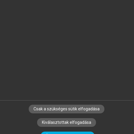
Jelöld meg a számodra fontos részeket, és
készíts
saját
jegyzeteket!
Egyéni előfizetéssel további
MeRSZ+ funkciókat
és
tartalmakat is elérhetsz.
Csak a szükséges sütik elfogadása
SZERZŐKNEK
CÉGEKNEK
KÖNYVTÁROSOKNAK
Kiválasztottak elfogadása
SZERKESZTÉSI ÉS LEKTORÁLÁSI ALAPELVEK