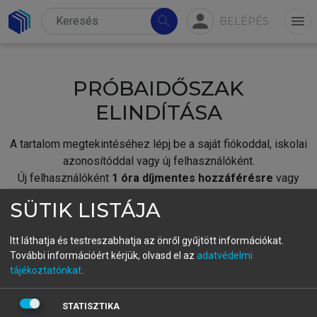
person
search
menu
BELÉPÉS
PRÓBAIDŐSZAK
ELINDÍTÁSA
A tartalom megtekintéséhez lépj be a saját fiókoddal, iskolai
azonosítóddal vagy új felhasználóként.
Új felhasználóként
1 óra díjmentes hozzáférésre
vagy
jogosult.
SÜTIK LISTÁJA
A próbaidőszak elindításához,
jelentkezz
be meglévő
fiókoddal,
vagy hozz létre új fiókot.
Itt láthatja és testreszabhatja az önről gyűjtött információkat.
További információért kérjük, olvasd el az
adatvédelmi
A regisztráció után a
próbaidőszak
automatikusan
elindul.
tájékoztatónkat
.
BELÉPÉS SAJÁT FIÓKKAL
STATISZTIKA