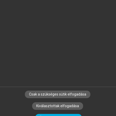
Jelöld meg a számodra fontos részeket, és
készíts
saját
jegyzeteket!
Egyéni előfizetéssel további
MeRSZ+ funkciókat
és
tartalmakat is elérhetsz.
Csak a szükséges sütik elfogadása
SZERZŐKNEK
CÉGEKNEK
KÖNYVTÁROSOKNAK
Kiválasztottak elfogadása
SZERKESZTÉSI ÉS LEKTORÁLÁSI ALAPELVEK