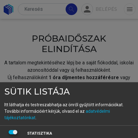
person
search
menu
BELÉPÉS
PRÓBAIDŐSZAK
ELINDÍTÁSA
A tartalom megtekintéséhez lépj be a saját fiókoddal, iskolai
azonosítóddal vagy új felhasználóként.
Új felhasználóként
1 óra díjmentes hozzáférésre
vagy
jogosult.
SÜTIK LISTÁJA
A próbaidőszak elindításához,
jelentkezz
be meglévő
fiókoddal,
vagy hozz létre új fiókot.
Itt láthatja és testreszabhatja az önről gyűjtött információkat.
További információért kérjük, olvasd el az
adatvédelmi
A regisztráció után a
próbaidőszak
automatikusan
elindul.
tájékoztatónkat
.
BELÉPÉS SAJÁT FIÓKKAL
STATISZTIKA