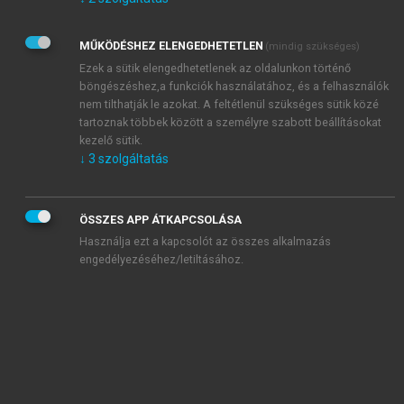
Kérek értesítést az Akadémiai Kiadó Zrt. újdonságairól,
akcióiról.
MŰKÖDÉSHEZ ELENGEDHETETLEN
(mindig szükséges)
Az
Adatkezelési tájékoztatóban
foglaltakat tudomásul
veszem és elfogadom.
Ezek a sütik elengedhetetlenek az oldalunkon történő
Az
Általános vásárlási feltételeket
, valamint a
szotar.net
és a
böngészéshez,a funkciók használatához, és a felhasználók
mersz.hu
oldalak licencszerződéseiben foglaltakat
nem tilthatják le azokat. A feltétlenül szükséges sütik közé
tudomásul veszem és elfogadom.
tartoznak többek között a személyre szabott beállításokat
kezelő sütik.
↓
3
szolgáltatás
KIPRÓBÁLOM
ÖSSZES APP ÁTKAPCSOLÁSA
Használja ezt a kapcsolót az összes alkalmazás
engedélyezéséhez/letiltásához.
MIÉRT ÉRDEMES A MERSZ ONLINE
OKOSKÖNYVTÁRAT HASZNÁLNI?