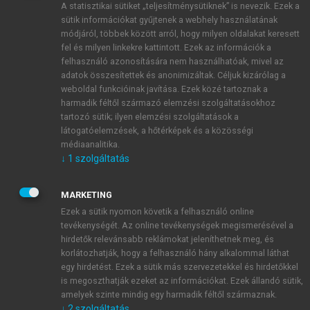
A statisztikai sütiket „teljesítménysütiknek” is nevezik. Ezek a
sütik információkat gyűjtenek a webhely használatának
módjáról, többek között arról, hogy milyen oldalakat keresett
ÚJ FIÓK LÉTREHOZÁSA
fel és milyen linkekre kattintott. Ezek az információk a
1 óra díjmentes hozzáférés
felhasználó azonosítására nem használhatóak, mivel az
adatok összesítettek és anonimizáltak. Céljuk kizárólag a
weboldal funkcióinak javítása. Ezek közé tartoznak a
E-MAIL-CÍM
harmadik féltől származó elemzési szolgáltatásokhoz
tartozó sütik; ilyen elemzési szolgáltatások a
látogatóelemzések, a hőtérképek és a közösségi
NÉV
médiaanalitika.
↓
1
szolgáltatás
JELSZÓ
MARKETING
Ezek a sütik nyomon követik a felhasználó online
tevékenységét. Az online tevékenységek megismerésével a
JELSZÓ ÚJRA
hirdetők relevánsabb reklámokat jeleníthetnek meg, és
korlátozhatják, hogy a felhasználó hány alkalommal láthat
egy hirdetést. Ezek a sütik más szervezetekkel és hirdetőkkel
is megoszthatják ezeket az információkat. Ezek állandó sütik,
Kérek értesítést a MeRSZ újdonságairól, akcióiról.
amelyek szinte mindig egy harmadik féltől származnak.
↓
2
szolgáltatás