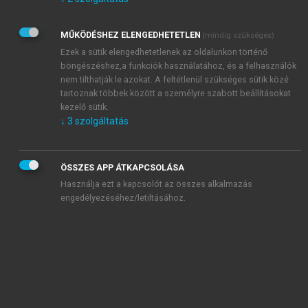
Kérek értesítést az Akadémiai Kiadó Zrt. újdonságairól,
akcióiról.
MŰKÖDÉSHEZ ELENGEDHETETLEN
(mindig szükséges)
Az
Adatkezelési tájékoztatóban
foglaltakat tudomásul
veszem és elfogadom.
Ezek a sütik elengedhetetlenek az oldalunkon történő
Az
Általános vásárlási feltételeket
, valamint a
szotar.net
és a
böngészéshez,a funkciók használatához, és a felhasználók
mersz.hu
oldalak licencszerződéseiben foglaltakat
nem tilthatják le azokat. A feltétlenül szükséges sütik közé
tudomásul veszem és elfogadom.
tartoznak többek között a személyre szabott beállításokat
kezelő sütik.
↓
3
szolgáltatás
KIPRÓBÁLOM
ÖSSZES APP ÁTKAPCSOLÁSA
Használja ezt a kapcsolót az összes alkalmazás
engedélyezéséhez/letiltásához.
MIÉRT ÉRDEMES A MERSZ ONLINE
OKOSKÖNYVTÁRAT HASZNÁLNI?