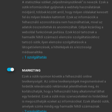
A statisztikai sütiket „teljesítménysütiknek” is nevezik. Ezek a
sütik információkat gyűjtenek a webhely használatának
módjáról, többek között arról, hogy milyen oldalakat keresett
ÚJ FIÓK LÉTREHOZÁSA
fel és milyen linkekre kattintott. Ezek az információk a
1 óra díjmentes hozzáférés
felhasználó azonosítására nem használhatóak, mivel az
adatok összesítettek és anonimizáltak. Céljuk kizárólag a
weboldal funkcióinak javítása. Ezek közé tartoznak a
E-MAIL-CÍM
harmadik féltől származó elemzési szolgáltatásokhoz
tartozó sütik; ilyen elemzési szolgáltatások a
látogatóelemzések, a hőtérképek és a közösségi
NÉV
médiaanalitika.
↓
1
szolgáltatás
JELSZÓ
MARKETING
Ezek a sütik nyomon követik a felhasználó online
tevékenységét. Az online tevékenységek megismerésével a
JELSZÓ ÚJRA
hirdetők relevánsabb reklámokat jeleníthetnek meg, és
korlátozhatják, hogy a felhasználó hány alkalommal láthat
egy hirdetést. Ezek a sütik más szervezetekkel és hirdetőkkel
is megoszthatják ezeket az információkat. Ezek állandó sütik,
Kérek értesítést a MeRSZ újdonságairól, akcióiról.
amelyek szinte mindig egy harmadik féltől származnak.
↓
2
szolgáltatás