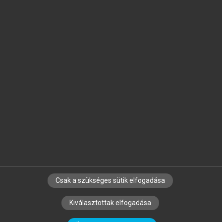
Jelöld meg a számodra fontos részeket, és
készíts
saját
jegyzeteket!
Egyéni előfizetéssel további
MeRSZ+ funkciókat
és
tartalmakat is elérhetsz.
Csak a szükséges sütik elfogadása
SZERZŐKNEK
CÉGEKNEK
KÖNYVTÁROSOKNAK
Kiválasztottak elfogadása
SZERKESZTÉSI ÉS LEKTORÁLÁSI ALAPELVEK