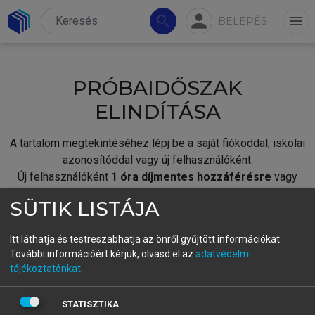
person
search
menu
BELÉPÉS
PRÓBAIDŐSZAK
ELINDÍTÁSA
A tartalom megtekintéséhez lépj be a saját fiókoddal, iskolai
azonosítóddal vagy új felhasználóként.
Új felhasználóként
1 óra díjmentes hozzáférésre
vagy
jogosult.
SÜTIK LISTÁJA
A próbaidőszak elindításához,
jelentkezz
be meglévő
fiókoddal,
vagy hozz létre új fiókot.
Itt láthatja és testreszabhatja az önről gyűjtött információkat.
További információért kérjük, olvasd el az
adatvédelmi
A regisztráció után a
próbaidőszak
automatikusan
elindul.
tájékoztatónkat
.
BELÉPÉS SAJÁT FIÓKKAL
STATISZTIKA