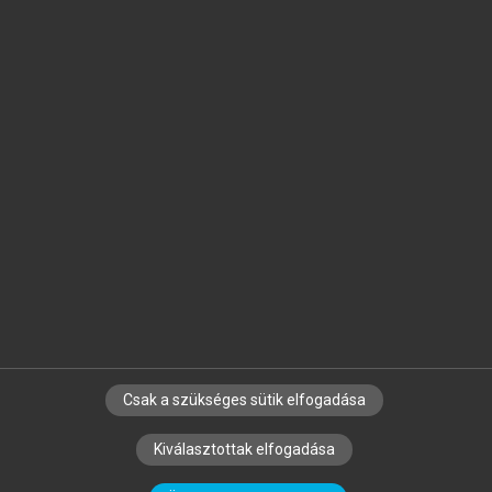
Jelöld meg a számodra fontos részeket, és
készíts
saját
jegyzeteket!
Egyéni előfizetéssel további
MeRSZ+ funkciókat
és
tartalmakat is elérhetsz.
Csak a szükséges sütik elfogadása
SZERZŐKNEK
CÉGEKNEK
KÖNYVTÁROSOKNAK
Kiválasztottak elfogadása
SZERKESZTÉSI ÉS LEKTORÁLÁSI ALAPELVEK