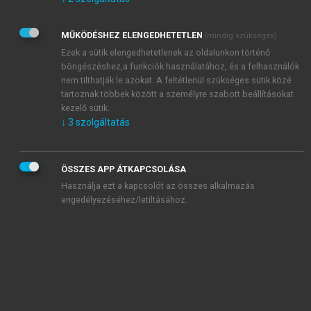
Kérek értesítést az Akadémiai Kiadó Zrt. újdonságairól,
akcióiról.
MŰKÖDÉSHEZ ELENGEDHETETLEN
(mindig szükséges)
Az
Adatkezelési tájékoztatóban
foglaltakat tudomásul
veszem és elfogadom.
Ezek a sütik elengedhetetlenek az oldalunkon történő
Az
Általános vásárlási feltételeket
, valamint a
szotar.net
és a
böngészéshez,a funkciók használatához, és a felhasználók
mersz.hu
oldalak licencszerződéseiben foglaltakat
nem tilthatják le azokat. A feltétlenül szükséges sütik közé
tudomásul veszem és elfogadom.
tartoznak többek között a személyre szabott beállításokat
kezelő sütik.
↓
3
szolgáltatás
KIPRÓBÁLOM
ÖSSZES APP ÁTKAPCSOLÁSA
Használja ezt a kapcsolót az összes alkalmazás
engedélyezéséhez/letiltásához.
MIÉRT ÉRDEMES A MERSZ ONLINE
OKOSKÖNYVTÁRAT HASZNÁLNI?