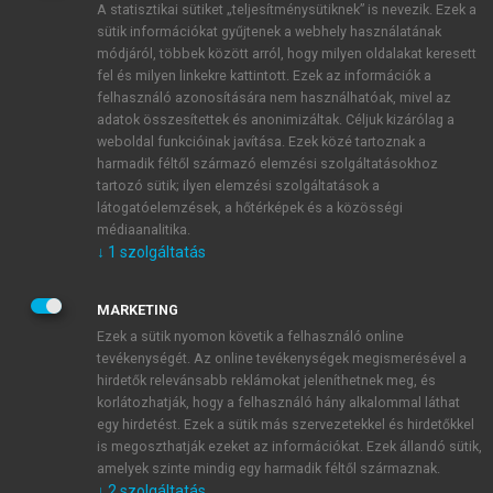
A statisztikai sütiket „teljesítménysütiknek” is nevezik. Ezek a
sütik információkat gyűjtenek a webhely használatának
módjáról, többek között arról, hogy milyen oldalakat keresett
ÚJ FIÓK LÉTREHOZÁSA
fel és milyen linkekre kattintott. Ezek az információk a
1 óra díjmentes hozzáférés
felhasználó azonosítására nem használhatóak, mivel az
adatok összesítettek és anonimizáltak. Céljuk kizárólag a
weboldal funkcióinak javítása. Ezek közé tartoznak a
E-MAIL-CÍM
harmadik féltől származó elemzési szolgáltatásokhoz
tartozó sütik; ilyen elemzési szolgáltatások a
látogatóelemzések, a hőtérképek és a közösségi
NÉV
médiaanalitika.
↓
1
szolgáltatás
JELSZÓ
MARKETING
Ezek a sütik nyomon követik a felhasználó online
tevékenységét. Az online tevékenységek megismerésével a
JELSZÓ ÚJRA
hirdetők relevánsabb reklámokat jeleníthetnek meg, és
korlátozhatják, hogy a felhasználó hány alkalommal láthat
egy hirdetést. Ezek a sütik más szervezetekkel és hirdetőkkel
is megoszthatják ezeket az információkat. Ezek állandó sütik,
Kérek értesítést a MeRSZ újdonságairól, akcióiról.
amelyek szinte mindig egy harmadik féltől származnak.
↓
2
szolgáltatás