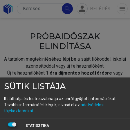
person
search
menu
BELÉPÉS
PRÓBAIDŐSZAK
ELINDÍTÁSA
A tartalom megtekintéséhez lépj be a saját fiókoddal, iskolai
azonosítóddal vagy új felhasználóként.
Új felhasználóként
1 óra díjmentes hozzáférésre
vagy
jogosult.
SÜTIK LISTÁJA
A próbaidőszak elindításához,
jelentkezz
be meglévő
fiókoddal,
vagy hozz létre új fiókot.
Itt láthatja és testreszabhatja az önről gyűjtött információkat.
További információért kérjük, olvasd el az
adatvédelmi
A regisztráció után a
próbaidőszak
automatikusan
elindul.
tájékoztatónkat
.
BELÉPÉS SAJÁT FIÓKKAL
STATISZTIKA